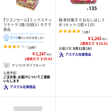
【ワゴンセール】ミックスナッ
梅 素材菓子 たねなしほしう
ツテトラ 1箱（35個入） タクマ
め 1セット（1個×135）
食品
（
）
1件
6
￥2,242
万回
購入いただきました！
（税込）
1個あたり ￥16.61
（
）
19件
お届け日：
8月11日（火）
￥1,247
アスクル在庫商品
（税込）
1袋あたり ￥35.63
ナッツ/ドライフルーツ
入荷予定：
ご注文後、お届けについてご連絡
いたします
アスクル在庫商品