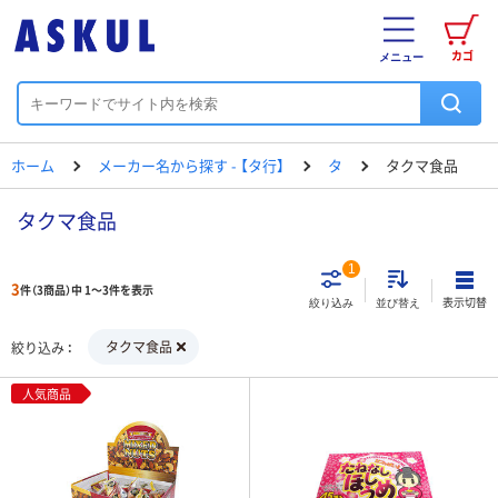
カゴ
メニュー
ホーム
メーカー名から探す - 【タ行】
タ
タクマ食品
タクマ食品
1
3
件（3商品）中 1～3件を表示
表示切替
絞り込み
並び替え
タクマ食品
絞り込み
人気商品