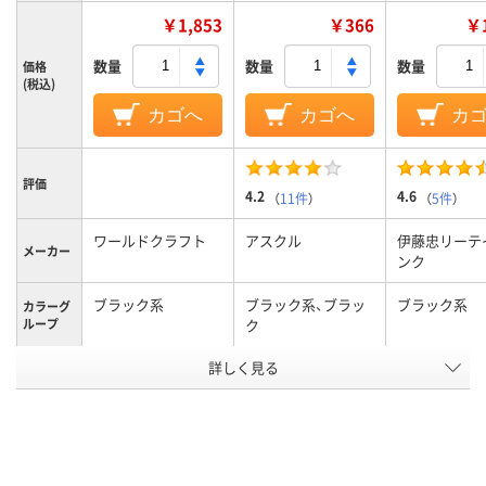
￥1,853
￥366
￥1
数量
数量
数量
価格
(税込)
カゴへ
カゴへ
カ
評価
4.2
4.6
（
11件
）
（
5件
）
ワールドクラフト
アスクル
伊藤忠リーテ
メーカー
ンク
ブラック系
ブラック系、ブラッ
ブラック系
カラーグ
ループ
ク
詳しく見る
合皮(PU)、合成皮革
素材
アスクル
商品環境
16
40
スコア