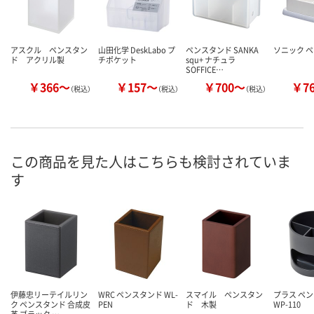
アスクル ペンスタン
山田化学 DeskLabo プ
ペンスタンド SANKA
ソニック 
ド アクリル製
チポケット
squ+ ナチュラ
SOFFICE…
￥366～
￥157～
￥700～
￥7
（税込）
（税込）
（税込）
この商品を見た人はこちらも検討されていま
す
伊藤忠リーテイルリン
WRC ペンスタンド WL-
スマイル ペンスタン
プラス ペ
ク ペンスタンド 合成皮
PEN
ド 木製
WP-110