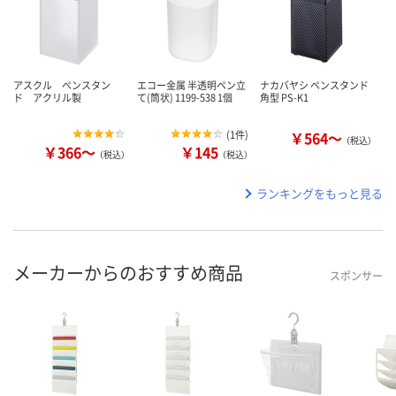
アスクル ペンスタン
エコー金属 半透明ペン立
ナカバヤシ ペンスタンド
ド アクリル製
て(筒状) 1199-538 1個
角型 PS-K1
(
1件
)
￥564～
（税込）
￥366～
￥145
（税込）
（税込）
ランキングをもっと見る
メーカーからのおすすめ商品
スポンサー