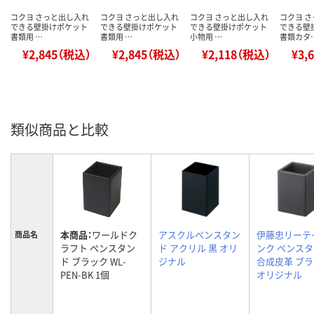
コクヨ さっと出し入れ
コクヨ さっと出し入れ
コクヨ さっと出し入れ
コクヨ 
できる壁掛けポケット
できる壁掛けポケット
できる壁掛けポケット
できる壁
書類用 …
書類用 …
小物用 …
書類カタ
¥2,845（税込）
¥2,845（税込）
¥2,118（税込）
¥3,
類似商品と比較
本商品：
ワールドク
アスクルペンスタン
伊藤忠リーテ
商品名
ラフト ペンスタン
ド アクリル 黒 オリ
ンク ペンス
ド ブラック WL-
ジナル
合成皮革 ブ
PEN-BK 1個
オリジナル