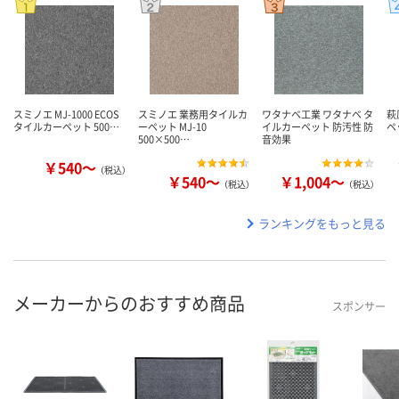
スミノエ MJ-1000 ECOS
スミノエ 業務用タイルカ
ワタナベ工業 ワタナベ タ
萩
タイルカーペット 500…
ーペット MJ-10
イルカーペット 防汚性 防
ペ
500×500…
音効果
￥540～
（税込）
￥540～
￥1,004～
（税込）
（税込）
ランキングをもっと見る
メーカーからのおすすめ商品
スポンサー