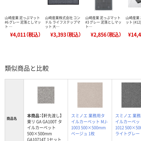
山崎産業 泥っぷマット
山崎産業株式会社 コン
山崎産業 泥っぷマット
山崎産業
#6 グレー 泥落としマッ
ドル ライフステップマ
#3 グレー 泥落としマッ
ット (#1
ト …
ット 大…
ト…
¥4,011（税込）
¥3,393（税込）
¥2,856（税込）
¥14,
類似商品と比較
本商品：
【軒先渡し】
スミノエ 業務用タ
スミノエ 業
商品名
東リ GA GA100T タ
イルカーペット MJ-
イルカーペット
イルカーペット
1003 500×500mm
1012 500×5
500×500mm
ベージュ 1枚
ライトグレー 
GA10714T 1セット