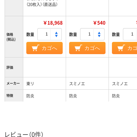
（20枚入）（直送品）
￥18,968
￥540
数量
数量
数量
価格
(税込)
カゴへ
カゴへ
カ
評価
東リ
スミノエ
スミノエ
メーカー
防炎
防炎
防炎
特徴
レビュー（0件）