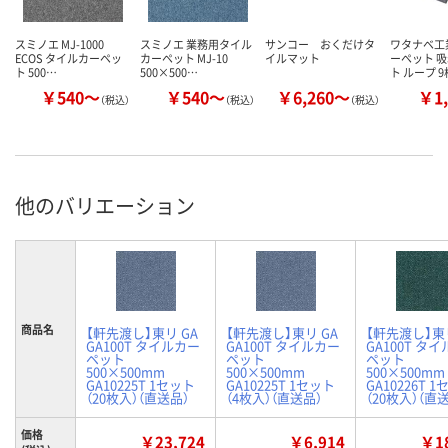
スミノエ MJ-1000
スミノエ 業務用タイル
サンコー おくだけタ
ワタナベ工
ECOS タイルカーペッ
カーペット MJ-10
イルマット
ーペット 
ト 500…
500×500…
ト ループ 
￥540～
￥540～
￥6,260～
￥1,
（税込）
（税込）
（税込）
他のバリエーション
商品名
【軒先渡し】東リ GA
【軒先渡し】東リ GA
【軒先渡し】東リ
GA100T タイルカー
GA100T タイルカー
GA100T タ
ペット
ペット
ペット
500×500mm
500×500mm
500×500mm
GA10225T 1セット
GA10225T 1セット
GA10226T 
（20枚入）（直送品）
（4枚入）（直送品）
（20枚入）（直
価格
￥23,724
￥6,914
￥18