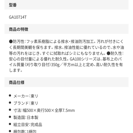
型番
GA10714T
商品の特徴
●防汚性：フッ素系樹脂による撥水・撥油防汚加工。汚れが付きにく
く長期間美観を保ちます。撥水、撥油性能に優れているので、水や油
等の汚れをはじき、すぐに拭取ればシミにもなりません。●耐久性：
安心の目付量による優れた耐久性。GA100シリーズは、基布上のパ
イル質量（刈り取り目付）350g／平方m以上と定め、高い耐久性を有
します。
商品仕様
メーカー：東リ
ブランド：東リ
寸法：幅500×奥行500×全厚7.5mm
製造国：日本製
組立目安：完成品
梱包数：1梱包