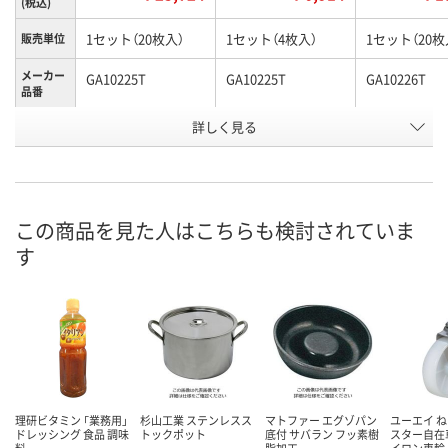
(税込)
1セット（20枚入）
1セット（4枚入）
1セット（20枚
販売単位
メーカー
GA10225T
GA10225T
GA10226T
品番
お申込番
詳しく見る
AK35641
AK38456
AK37348
号
直送品
直送品
直送品
在庫
9月1日（火）まで
9月1日（火）まで
9月1日（火）ま
お届け日
この商品を見た人はこちらも検討されていま
す
数量
数量
数量
カゴへ
カゴへ
カ
理研ビタミン 「業務用」
杉山工業 ステンレスス
マトファー エグゾパン
ユーエイ 
ドレッシング 食品 調味
トックポット
底付 サバラン フッ素樹
スター自在車