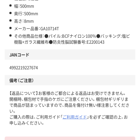
幅：500mm
奥行：500mm
高さ：8mm
メーカー品番：GA10714T
その他商品仕様：●パイル:BCFナイロン100％●バッキング:塩ビ
樹脂+ガラス繊維布●防炎性脳試験番号:E2200143
JANコード
4992219227674
備考（ご注意）
【返品について】お客様のご都合による返品はお受けできません。
開梱時、梱包材で手指のケガにご注意ください。梱包材ギリギリま
で商品が詰まっていますので、商品を傷付け無い様注意してくださ
い。
ご購入の際は、ご利用ガイド「
ご利用ガイド
」を必ずご確認の上、お
申し込みください。