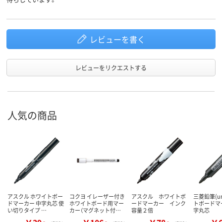
70
90
スコア
レビューを書く
レビューをリクエストする
人気の商品
アスクル ホワイトボー
コクヨ イレーザー付き
アスクル ホワイトボ
三菱鉛筆(u
ドマーカー 中字丸芯 使
ホワイトボード用マー
ードマーカー インク
トボードマ
い切りタイプ …
カー（マグネット付…
容量２倍
字丸芯