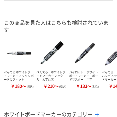
8月25日（火）まで
8月25日（火）まで
お届け日
数量
数量
この商品を見た人はこちらも検討されていま
す
カゴへ
カゴへ
ぺんてる ホワイトボー
ぺんてる ホワイトボ
パイロット ホワイト
ぺんてる
ドマーカー ノックル ボ
ードマーカー ノック
ボードマーカー ボー
ハンディホ
ードにフィット
ル 太字丸芯
ドマスター 中字
ドマーカー
￥180～
￥210～
￥133～
￥1
（税込）
（税込）
（税込）
ホワイトボードマーカーのカテゴリー