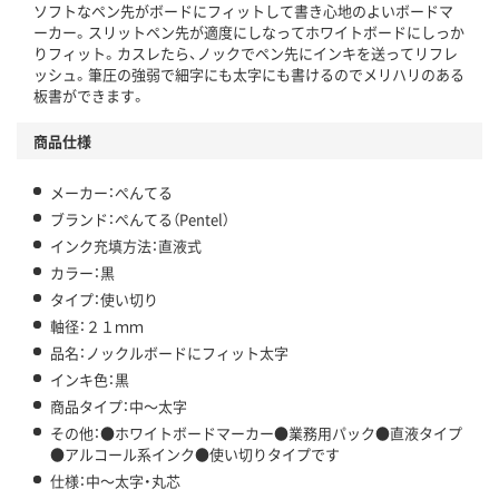
ソフトなペン先がボードにフィットして書き心地のよいボードマ
ーカー。スリットペン先が適度にしなってホワイトボードにしっか
りフィット。カスレたら、ノックでペン先にインキを送ってリフレ
ッシュ。筆圧の強弱で細字にも太字にも書けるのでメリハリのある
板書ができます。
商品仕様
メーカー：ぺんてる
ブランド：ぺんてる（Pentel）
インク充填方法：直液式
カラー：黒
タイプ：使い切り
軸径：２１ｍｍ
品名：ノックルボードにフィット太字
インキ色：黒
商品タイプ：中～太字
その他：●ホワイトボードマーカー●業務用パック●直液タイプ
●アルコール系インク●使い切りタイプです
仕様：中～太字・丸芯