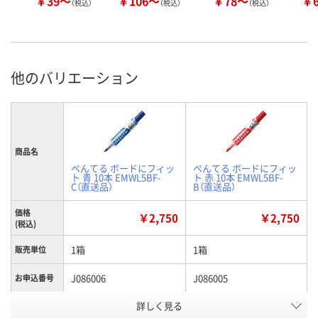
￥39～
￥106～
￥78～
￥
（税込）
（税込）
（税込）
他のバリエーション
商品名
ぺんてる ボードにフィッ
ぺんてる ボードにフィッ
ト 青 10本 EMWL5BF-
ト 赤 10本 EMWL5BF-
C（直送品）
B（直送品）
価格
￥2,750
￥2,750
(税込)
1箱
1箱
販売単位
J086006
J086005
お申込番号
詳しく見る
あり
あり
在庫