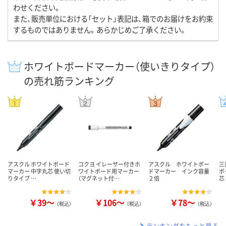
わせください。
また、販売単位における「セット」表記は、箱でのお届けをお約束
するものではありません。あらかじめご了承ください。
ホワイトボードマーカー（使いきりタイプ）
の売れ筋ランキング
アスクル ホワイトボード
コクヨ イレーザー付きホ
アスクル ホワイトボー
三
マーカー 中字丸芯 使い切
ワイトボード用マーカー
ドマーカー インク容量
ボ
りタイプ …
（マグネット付…
２倍
芯
￥39～
￥106～
￥78～
（税込）
（税込）
（税込）
ランキングをもっと見る