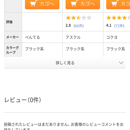
カゴへ
カゴへ
カ
評価
2.8
4.1
（
66件
）
（
72件
）
ぺんてる
アスクル
コクヨ
メーカー
カラーグ
ブラック系
ブラック系
ブラック系
ループ
詳しく見る
中字、太字
中字丸芯、中字
極細
太さ
使い切り
キャップ式、中綿式、
ボードマーカ
タイプ
使い切り
い切り
ペン先形
丸芯
丸芯
丸芯
レビュー（0件）
状
インク充
直液式
中綿式
中綿式
填方法
投稿されたレビューはまだありません。お客様のレビューコメントをお
アスクル
待ちしています。
商品環境