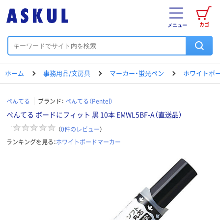
カゴ
メニュー
ホーム
事務用品/文房具
マーカー・蛍光ペン
ホワイトボ
ぺんてる
ブランド：
ぺんてる（Pentel）
ぺんてる ボードにフィット 黒 10本 EMWL5BF-A（直送品）
（
0
件のレビュー
）
ランキングを見る：
ホワイトボードマーカー