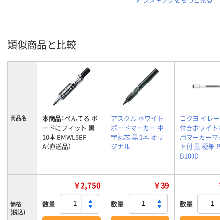
類似商品と比較
本商品：
ぺんてる ボ
アスクル ホワイト
コクヨ イレ
商品名
ードにフィット 黒
ボードマーカー 中
付きホワイト
10本 EMWL5BF-
字丸芯 黒 1本 オリ
用マーカーマ
A（直送品）
ジナル
ト付 黒 極細 P
B100D
￥2,750
￥39
数量
数量
数量
価格
(税込)