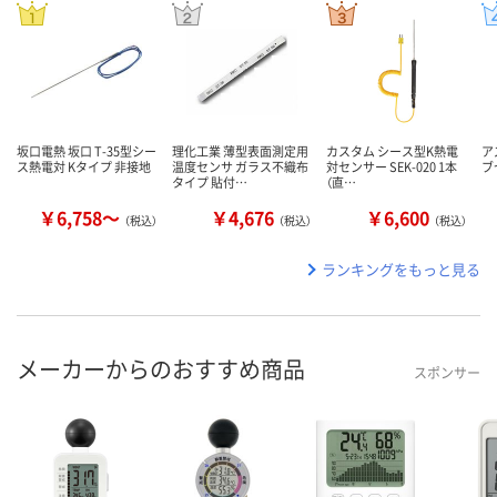
坂口電熱 坂口 T-35型シー
理化工業 薄型表面測定用
カスタム シース型K熱電
ア
ス熱電対 Kタイプ 非接地
温度センサ ガラス不織布
対センサー SEK-020 1本
ブ
タイプ 貼付…
（直…
￥6,758～
￥4,676
￥6,600
（税込）
（税込）
（税込）
ランキングをもっと見る
メーカーからのおすすめ商品
スポンサー