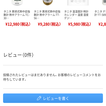
タニタ 黒球式熱中症指
タニタ 黒球式熱中症指
タニタ 温湿度計 時計
タニタ 
数計 熱中アラーム TC-
数計 熱中アラーム TT-
カレンダー 温度 湿度
計 TT-589
30…
56…
デジ…
¥12,980（税込）
¥9,280（税込）
¥5,980（税込）
¥2,
レビュー（0件）
投稿されたレビューはまだありません。お客様のレビューコメントをお
待ちしています。
レビューを書く