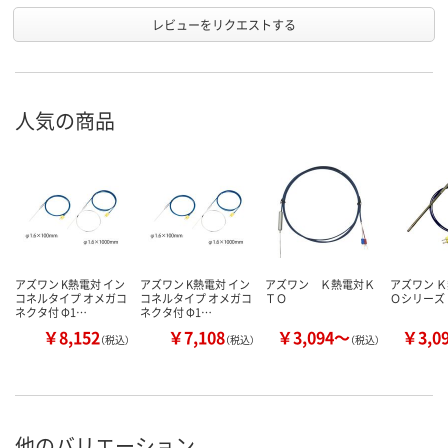
レビューをリクエストする
人気の商品
アズワン K熱電対 イン
アズワン K熱電対 イン
アズワン Ｋ熱電対Ｋ
アズワン Ｋ
コネルタイプ オメガコ
コネルタイプ オメガコ
ＴＯ
Ｏシリーズ
ネクタ付 Φ1…
ネクタ付 Φ1…
￥8,152
￥7,108
￥3,094～
￥3,0
（税込）
（税込）
（税込）
他のバリエーション