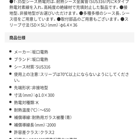
●T-35型シース熱電対は、耐熱シース金属管（SUS316）内にKタイプ
熱電対素線を入れ、高純度の絶縁材で充填封止した製品です。●接
地型、非接地型がお選びいただけます。●多種多様のシース長、シー
ス径をご用意しています。●取付部品のご用意もございます。●ス
リーブ寸法（SD×SL）（mm）：φ6.4×36
商品仕様
メーカー：坂口電熱
ブランド：坂口電熱
シース材質：SUS316
使用上の注意：スリーブは70℃以上にならないようにしてくださ
い。
先端形状：非接地型
寸法（mm）：φ1.0×300
熱電対種類：K
耐熱温度（℃）：～650
補償導線：耐熱用ガラス被覆（青）
補償導線長（mm）：2000
許容差クラス：クラス2