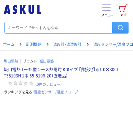
カゴ
メニュー
ホーム
計測機器
温度計/温湿度計
温度センサー/温度プ
坂口電熱
ブランド：
坂口電熱
坂口電熱 Tー35型シース熱電対 Kタイプ 【非接地】 φ1.0×300L
T35103H 1本 65-8106-20（直送品）
（
0
件のレビュー
）
ランキングを見る：
温度センサー/温度プローブ