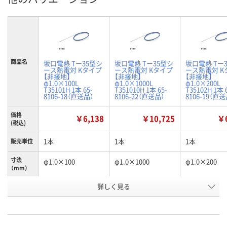
商品名
坂口電熱 Tー35型シ
坂口電熱 Tー35型シ
坂口電熱 Tー
ース熱電対 Kタイプ
ース熱電対 Kタイプ
ース熱電対 K
【非接地】
【非接地】
【非接地】
φ1.0×100L
φ1.0×1000L
φ1.0×200L
T35101H 1本 65-
T351010H 1本 65-
T35102H 1本 
8106-18（直送品）
8106-22（直送品）
8106-19（直送
価格
￥6,138
￥10,725
￥6
(税込)
1本
1本
1本
販売単位
寸法
φ1.0×100
φ1.0×1000
φ1.0×200
（mm）
お申込番
詳しく見る
RK19307
RK19311
RK19306
号
直送品
直送品
直送品
在庫