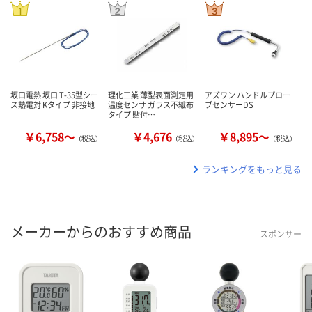
坂口電熱 坂口 T-35型シー
理化工業 薄型表面測定用
アズワン ハンドルプロー
ス熱電対 Kタイプ 非接地
温度センサ ガラス不織布
ブセンサーDS
タイプ 貼付…
￥6,758～
￥4,676
￥8,895～
（税込）
（税込）
（税込）
ランキングをもっと見る
メーカーからのおすすめ商品
スポンサー