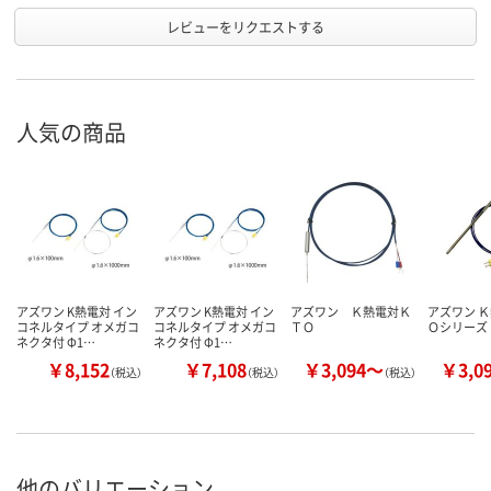
レビューをリクエストする
人気の商品
アズワン K熱電対 イン
アズワン K熱電対 イン
アズワン Ｋ熱電対Ｋ
アズワン Ｋ
コネルタイプ オメガコ
コネルタイプ オメガコ
ＴＯ
Ｏシリーズ
ネクタ付 Φ1…
ネクタ付 Φ1…
￥8,152
￥7,108
￥3,094～
￥3,0
（税込）
（税込）
（税込）
他のバリエーション