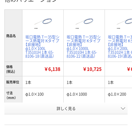
商品名
坂口電熱 Tー35型シ
坂口電熱 Tー35型シ
坂口電熱 Tー
ース熱電対 Kタイプ
ース熱電対 Kタイプ
ース熱電対 K
【非接地】
【非接地】
【非接地】
φ1.0×100L
φ1.0×1000L
φ1.0×200L
T35101H 1本 65-
T351010H 1本 65-
T35102H 1本 
8106-18（直送品）
8106-22（直送品）
8106-19（直送
価格
￥6,138
￥10,725
￥6
(税込)
1本
1本
1本
販売単位
寸法
φ1.0×100
φ1.0×1000
φ1.0×200
（mm）
お申込番
詳しく見る
RK19307
RK19311
RK19306
号
直送品
直送品
直送品
在庫