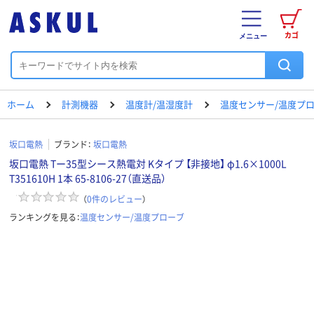
カゴ
メニュー
ホーム
計測機器
温度計/温湿度計
温度センサー/温度プ
坂口電熱
ブランド：
坂口電熱
坂口電熱 Tー35型シース熱電対 Kタイプ 【非接地】 φ1.6×1000L
T351610H 1本 65-8106-27（直送品）
（
0
件のレビュー
）
ランキングを見る：
温度センサー/温度プローブ