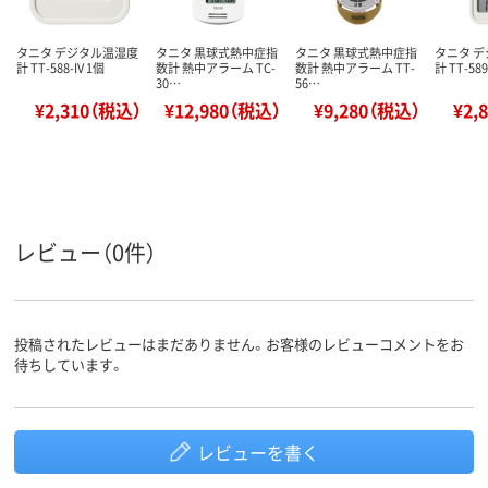
タニタ デジタル温湿度
タニタ 黒球式熱中症指
タニタ 黒球式熱中症指
タニタ 
計 TT-588-IV 1個
数計 熱中アラーム TC-
数計 熱中アラーム TT-
計 TT-589
30…
56…
¥2,310（税込）
¥12,980（税込）
¥9,280（税込）
¥2,
レビュー（0件）
投稿されたレビューはまだありません。お客様のレビューコメントをお
待ちしています。
レビューを書く