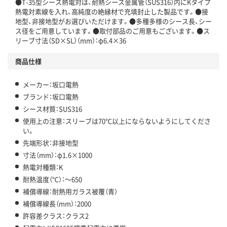
●T-35型シース熱電対は、耐熱シース金属管（SUS316）内にKタイプ
熱電対素線を入れ、高純度の絶縁材で充填封止した製品です。●接
地型、非接地型がお選びいただけます。●多種多様のシース長、シー
ス径をご用意しています。●取付部品のご用意もございます。●ス
リーブ寸法（SD×SL）（mm）：φ6.4×36
商品仕様
メーカー：坂口電熱
ブランド：坂口電熱
シース材質：SUS316
使用上の注意：スリーブは70℃以上にならないようにしてくださ
い。
先端形状：非接地型
寸法（mm）：φ1.6×1000
熱電対種類：K
耐熱温度（℃）：～650
補償導線：耐熱用ガラス被覆（青）
補償導線長（mm）：2000
許容差クラス：クラス2