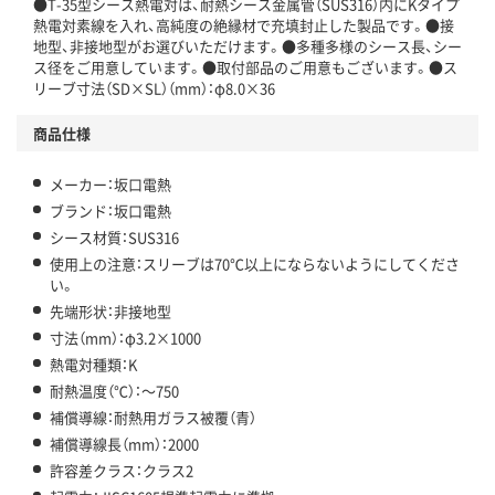
●T-35型シース熱電対は、耐熱シース金属管（SUS316）内にKタイプ
熱電対素線を入れ、高純度の絶縁材で充填封止した製品です。●接
地型、非接地型がお選びいただけます。●多種多様のシース長、シー
ス径をご用意しています。●取付部品のご用意もございます。●ス
リーブ寸法（SD×SL）（mm）：φ8.0×36
商品仕様
メーカー：坂口電熱
ブランド：坂口電熱
シース材質：SUS316
使用上の注意：スリーブは70℃以上にならないようにしてくださ
い。
先端形状：非接地型
寸法（mm）：φ3.2×1000
熱電対種類：K
耐熱温度（℃）：～750
補償導線：耐熱用ガラス被覆（青）
補償導線長（mm）：2000
許容差クラス：クラス2