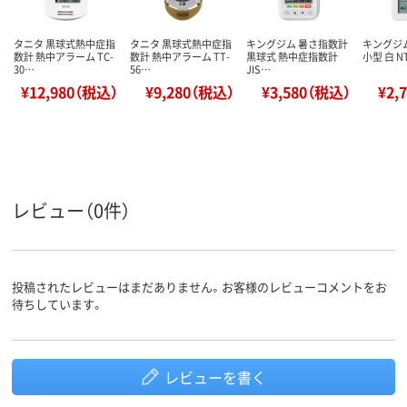
タニタ 黒球式熱中症指
タニタ 黒球式熱中症指
キングジム 暑さ指数計
キングジ
数計 熱中アラーム TC-
数計 熱中アラーム TT-
黒球式 熱中症指数計
小型 白 NT
30…
56…
JIS…
¥12,980（税込）
¥9,280（税込）
¥3,580（税込）
¥2,
レビュー（0件）
投稿されたレビューはまだありません。お客様のレビューコメントをお
待ちしています。
レビューを書く