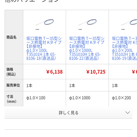
商品名
坂口電熱 Tー35型シ
坂口電熱 Tー35型シ
坂口電熱 Tー
ース熱電対 Kタイプ
ース熱電対 Kタイプ
ース熱電対 K
【非接地】
【非接地】
【非接地】
φ1.0×100L
φ1.0×1000L
φ1.0×200L
T35101H 1本 65-
T351010H 1本 65-
T35102H 1本 
8106-18（直送品）
8106-22（直送品）
8106-19（直送
価格
￥6,138
￥10,725
￥6
(税込)
1本
1本
1本
販売単位
寸法
φ1.0×100
φ1.0×1000
φ1.0×200
（mm）
お申込番
詳しく見る
RK19307
RK19311
RK19306
号
直送品
直送品
直送品
在庫