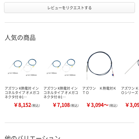
レビューをリクエストする
人気の商品
アズワン K熱電対 イン
アズワン K熱電対 イン
アズワン Ｋ熱電対Ｋ
アズワン Ｋ
コネルタイプ オメガコ
コネルタイプ オメガコ
ＴＯ
Ｏシリーズ
ネクタ付 Φ1…
ネクタ付 Φ1…
￥8,152
￥7,108
￥3,094～
￥3,0
（税込）
（税込）
（税込）
他のバリエーション