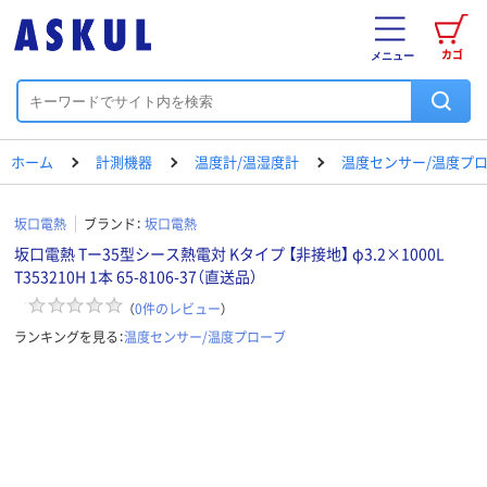
カゴ
メニュー
ホーム
計測機器
温度計/温湿度計
温度センサー/温度プ
坂口電熱
ブランド：
坂口電熱
坂口電熱 Tー35型シース熱電対 Kタイプ 【非接地】 φ3.2×1000L
T353210H 1本 65-8106-37（直送品）
（
0
件のレビュー
）
ランキングを見る：
温度センサー/温度プローブ