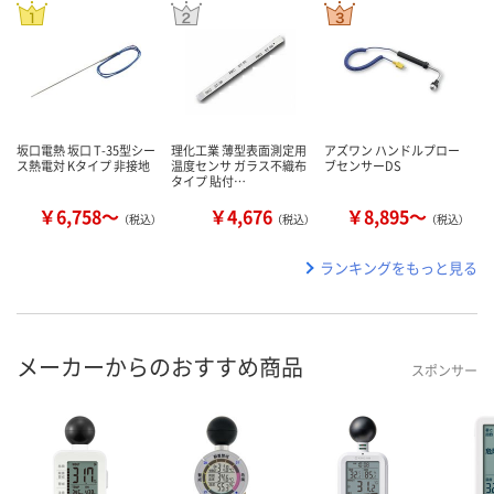
坂口電熱 坂口 T-35型シー
理化工業 薄型表面測定用
アズワン ハンドルプロー
ス熱電対 Kタイプ 非接地
温度センサ ガラス不織布
ブセンサーDS
タイプ 貼付…
￥6,758～
￥4,676
￥8,895～
（税込）
（税込）
（税込）
ランキングをもっと見る
メーカーからのおすすめ商品
スポンサー