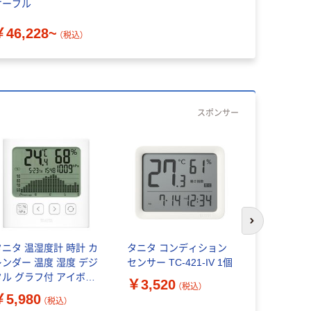
ケーブル
￥46,228~
（税込）
スポンサー
次のスライド
タニタ 温湿度計 時計 カ
タニタ コンディション
温湿度計 
レンダー 温度 湿度 デジ
センサー TC-421-IV 1個
ジタル温湿
タル グラフ付 アイボリ
日時時計表示 TTー
￥3,520
（税込）
 TT-593-IV 1個
1個
￥5,980
￥6,980
（税込）