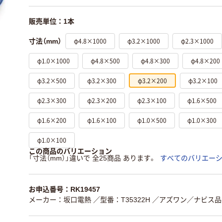
販売単位：1本
φ4.8×1000
φ3.2×1000
φ2.3×1000
寸法（mm）
φ1.0×1000
φ4.8×500
φ4.8×300
φ4.8×200
φ3.2×500
φ3.2×300
φ3.2×200
φ3.2×100
φ2.3×300
φ2.3×200
φ2.3×100
φ1.6×500
φ1.6×200
φ1.6×100
φ1.0×500
φ1.0×300
φ1.0×100
この商品のバリエーション
「寸法（mm）」違いで 全25商品 あります。
すべてのバリエー
お申込番号：RK19457
メーカー：坂口電熱
／型番：T35322H
／アズワン／ナビス品番：