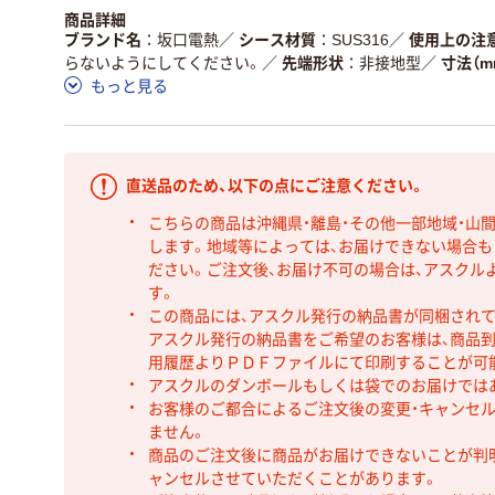
商品詳細
ブランド名
坂口電熱
／
シース材質
SUS316
／
使用上の注
らないようにしてください。
／
先端形状
非接地型
／
寸法（m
もっと見る
直送品のため、以下の点にご注意ください。
こちらの商品は沖縄県・離島・その他一部地域・山
します。地域等によっては、お届けできない場合
ださい。ご注文後、お届け不可の場合は、アスクル
す。
この商品には、アスクル発行の納品書が同梱され
アスクル発行の納品書をご希望のお客様は、商品到
用履歴よりＰＤＦファイルにて印刷することが可
アスクルのダンボールもしくは袋でのお届けでは
お客様のご都合によるご注文後の変更・キャンセル
ません。
商品のご注文後に商品がお届けできないことが判
ャンセルさせていただくことがあります。