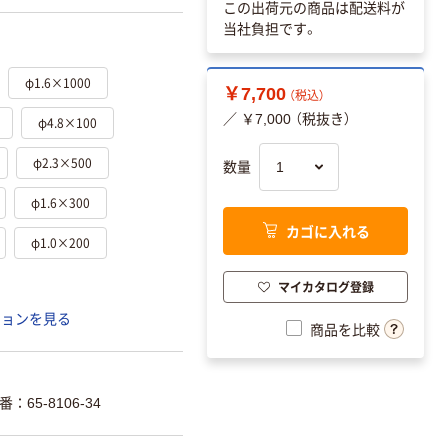
この出荷元の商品は配送料が
当社負担です。
φ1.6×1000
￥7,700
（税込）
／ ￥7,000 （税抜き）
φ4.8×100
φ2.3×500
数量
φ1.6×300
カゴに入れる
φ1.0×200
マイカタログ登録
ションを見る
商品を比較
65-8106-34