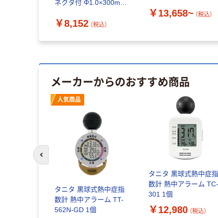
ネクタ付 Φ1.0×300mm
￥13,658~
4-6117-03 1個（直送品）
（税込）
￥8,152
（税込）
メーカーからのおすすめ商品
人気商品
前のスライドへ
タニタ 黒球式熱中症
数計 熱中アラーム TC
タニタ 黒球式熱中症指
301 1個
数計 熱中アラーム TT-
￥12,980
562N-GD 1個
（税込）