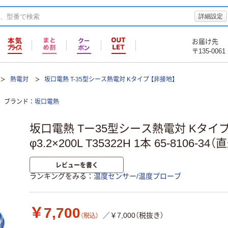
詳細設定
お届け先
〒135-0061
熱電対
坂口電熱 T-35型シース熱電対 Kタイプ 【非接地】
ブランド
坂口電熱
坂口電熱 Tー35型シース熱電対 Kタイプ
φ3.2×200L T35322H 1本 65-8106-34
レビューを書く
ランキングをみる
温度センサー/温度プローブ
￥7,700
／￥7,000（税抜き）
（税込）