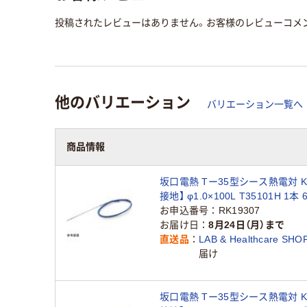
投稿されたレビューはありません。お客様のレビューコメ
他のバリエーション
バリエーション一覧へ
商品情報
坂口電熱 Tー35型シース熱電対 K
接地】 φ1.0×100L T35101H 1本 6
18（直送品）
お申込番号
RK19307
お届け日
8月24日（月）まで
直送品
LAB & Healthcare SHO
届け
坂口電熱 Tー35型シース熱電対 K