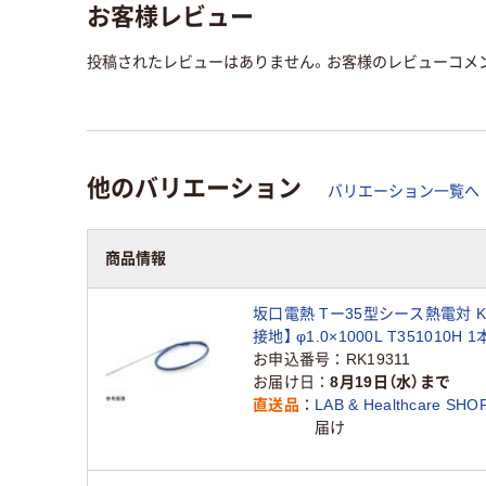
お客様レビュー
投稿されたレビューはありません。お客様のレビューコメ
他のバリエーション
バリエーション一覧へ
商品情報
坂口電熱 Tー35型シース熱電対 K
接地】 φ1.0×1000L T351010H 1本
22（直送品）
お申込番号
RK19311
お届け日
8月19日（水）まで
直送品
LAB & Healthcare SHO
届け