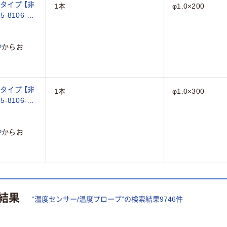
タイプ 【非
1本
φ1.0×200
5-8106-
P
からお
タイプ 【非
1本
φ1.0×300
5-8106-
P
からお
結果
“
温度センサー/温度プローブ
”の検索結果
9746
件