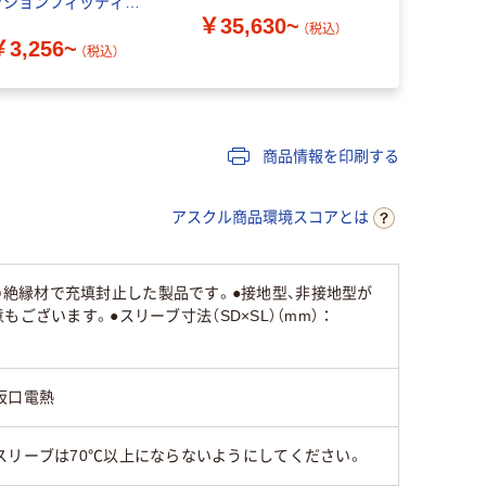
ッションフィッティン
￥35,630~
￥2,222
グタイプ YYY
（税込）
￥3,256~
（税込）
商品情報を印刷する
アスクル商品環境スコアとは
度の絶縁材で充填封止した製品です。●接地型、非接地型が
ざいます。●スリーブ寸法（SD×SL）（mm）：
坂口電熱
スリーブは70℃以上にならないようにしてください。