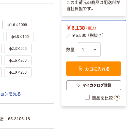
この出荷元の商品は配送料が
当社負担です。
φ1.6×1000
￥6,138
（税込）
／ ￥5,580 （税抜き）
φ4.8×100
φ2.3×500
数量
φ1.6×300
カゴに入れる
φ1.0×200
マイカタログ登録
ションを見る
商品を比較
65-8106-18