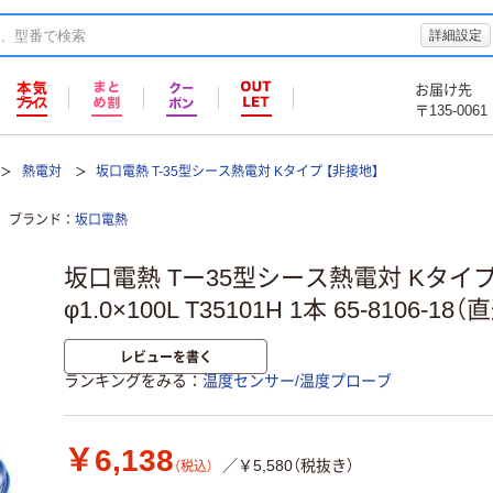
詳細設定
お届け先
〒135-0061
熱電対
坂口電熱 T-35型シース熱電対 Kタイプ 【非接地】
ブランド
坂口電熱
坂口電熱 Tー35型シース熱電対 Kタイプ
φ1.0×100L T35101H 1本 65-8106-18
レビューを書く
ランキングをみる
温度センサー/温度プローブ
￥6,138
／￥5,580（税抜き）
（税込）