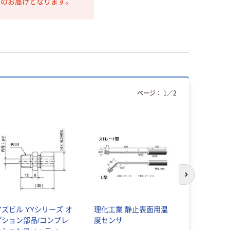
第のお届けとなります。
ページ：
1
／
2
次のスライド
アズビル YYシリーズ オ
理化工業 静止表面用温
FUSO セ
プション部品/コンプレ
度センサ
温度センサ