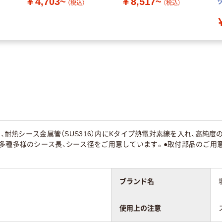
￥4,703~
￥8,517~
（税込）
（税込）
対は、耐熱シース金属管（SUS316）内にKタイプ熱電対素線を入れ、高純
多種多様のシース長、シース径をご用意しています。●取付部品のご用意もご
ブランド名
使用上の注意