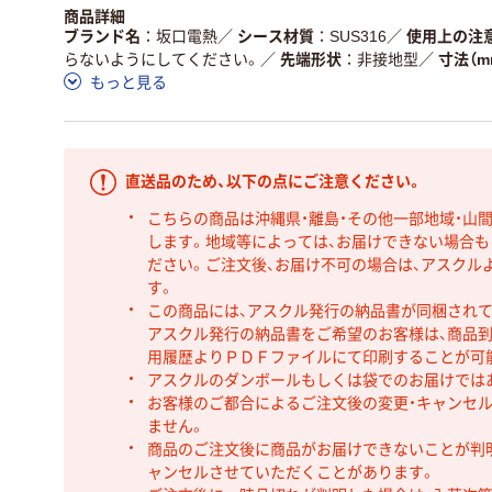
商品詳細
ブランド名
坂口電熱
／
シース材質
SUS316
／
使用上の注
らないようにしてください。
／
先端形状
非接地型
／
寸法（m
もっと見る
直送品のため、以下の点にご注意ください。
こちらの商品は沖縄県・離島・その他一部地域・山
します。地域等によっては、お届けできない場合
ださい。ご注文後、お届け不可の場合は、アスクル
す。
この商品には、アスクル発行の納品書が同梱され
アスクル発行の納品書をご希望のお客様は、商品到
用履歴よりＰＤＦファイルにて印刷することが可
アスクルのダンボールもしくは袋でのお届けでは
お客様のご都合によるご注文後の変更・キャンセル
ません。
商品のご注文後に商品がお届けできないことが判
ャンセルさせていただくことがあります。