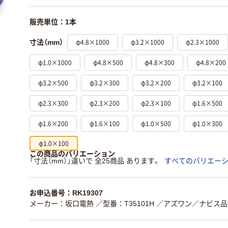
販売単位：1本
φ4.8×1000
φ3.2×1000
φ2.3×1000
寸法（mm）
φ1.0×1000
φ4.8×500
φ4.8×300
φ4.8×200
φ3.2×500
φ3.2×300
φ3.2×200
φ3.2×100
φ2.3×300
φ2.3×200
φ2.3×100
φ1.6×500
φ1.6×200
φ1.6×100
φ1.0×500
φ1.0×300
φ1.0×100
この商品のバリエーション
「寸法（mm）」違いで 全25商品 あります。
すべてのバリエー
お申込番号：RK19307
メーカー：坂口電熱
／型番：T35101H
／アズワン／ナビス品番：