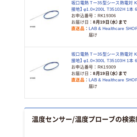
坂口電熱 Tー35型シース熱電対 K
接地】 φ1.0×200L T35102H 1本 6
19（直送品）
お申込番号
RK19306
お届け日
8月19日（水）まで
直送品
LAB & Healthcare SHO
届け
坂口電熱 Tー35型シース熱電対 K
接地】 φ1.0×300L T35103H 1本 6
20（直送品）
お申込番号
RK19309
お届け日
8月19日（水）まで
直送品
LAB & Healthcare SHO
届け
温度センサー/温度プローブ
の検索