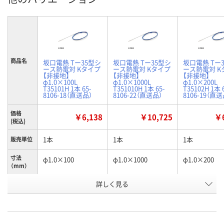
商品名
坂口電熱 Tー35型シ
坂口電熱 Tー35型シ
坂口電熱 Tー
ース熱電対 Kタイプ
ース熱電対 Kタイプ
ース熱電対 K
【非接地】
【非接地】
【非接地】
φ1.0×100L
φ1.0×1000L
φ1.0×200L
T35101H 1本 65-
T351010H 1本 65-
T35102H 1本 
8106-18（直送品）
8106-22（直送品）
8106-19（直送
価格
￥6,138
￥10,725
￥6
(税込)
1本
1本
1本
販売単位
寸法
φ1.0×100
φ1.0×1000
φ1.0×200
（mm）
お申込番
詳しく見る
RK19307
RK19311
RK19306
号
直送品
直送品
直送品
在庫