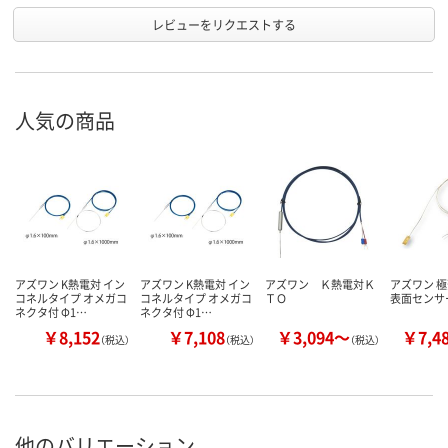
レビューをリクエストする
人気の商品
アズワン K熱電対 イン
アズワン K熱電対 イン
アズワン Ｋ熱電対Ｋ
アズワン 
コネルタイプ オメガコ
コネルタイプ オメガコ
ＴＯ
表面センサー
ネクタ付 Φ1…
ネクタ付 Φ1…
￥8,152
￥7,108
￥3,094～
￥7,4
（税込）
（税込）
（税込）
他のバリエーション