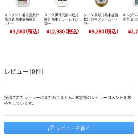
キングジム 暑さ指数計
タニタ 黒球式熱中症指
タニタ 黒球式熱中症指
キングジ
黒球式 熱中症指数計
数計 熱中アラーム TC-
数計 熱中アラーム TT-
小型 白 NT
JIS…
30…
56…
¥3,580（税込）
¥12,980（税込）
¥9,280（税込）
¥2,
レビュー（0件）
投稿されたレビューはまだありません。お客様のレビューコメントをお
待ちしています。
レビューを書く