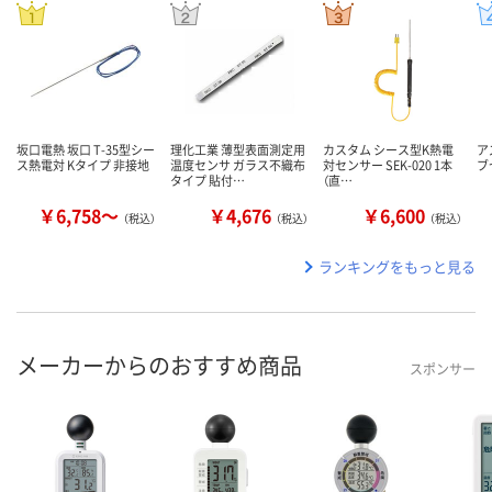
坂口電熱 坂口 T-35型シー
理化工業 薄型表面測定用
カスタム シース型K熱電
ア
ス熱電対 Kタイプ 非接地
温度センサ ガラス不織布
対センサー SEK-020 1本
ブ
タイプ 貼付…
（直…
￥6,758～
￥4,676
￥6,600
（税込）
（税込）
（税込）
ランキングをもっと見る
メーカーからのおすすめ商品
スポンサー