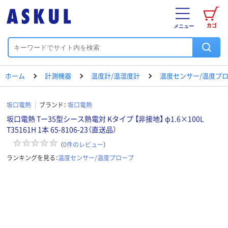
カゴ
メニュー
ホーム
計測機器
温度計/温湿度計
温度センサー/温度プ
坂口電熱
ブランド：
坂口電熱
坂口電熱 Tー35型シース熱電対 Kタイプ 【非接地】 φ1.6×100L
T35161H 1本 65-8106-23（直送品）
（
0
件のレビュー
）
ランキングを見る：
温度センサー/温度プローブ