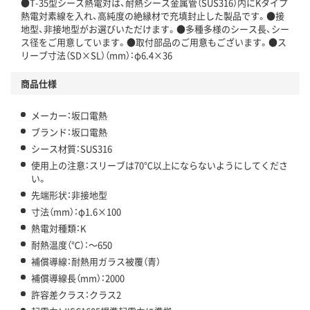
●T-35型シース熱電対は、耐熱シース金属管（SUS316）内にKタイプ
熱電対素線を入れ、高純度の絶縁材で充填封止した製品です。●接
地型、非接地型がお選びいただけます。●多種多様のシース長、シー
ス径をご用意しています。●取付部品のご用意もございます。●ス
リーブ寸法（SD×SL）（mm）：φ6.4×36
商品仕様
メーカー：坂口電熱
ブランド：坂口電熱
シース材質：SUS316
使用上の注意：スリーブは70℃以上にならないようにしてくださ
い。
先端形状：非接地型
寸法（mm）：φ1.6×100
熱電対種類：K
耐熱温度（℃）：～650
補償導線：耐熱用ガラス被覆（青）
補償導線長（mm）：2000
許容差クラス：クラス2