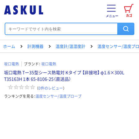
カゴ
メニュー
ホーム
計測機器
温度計/温湿度計
温度センサー/温度プ
坂口電熱
ブランド：
坂口電熱
坂口電熱 Tー35型シース熱電対 Kタイプ 【非接地】 φ1.6×300L
T35163H 1本 65-8106-25（直送品）
（
0
件のレビュー
）
ランキングを見る：
温度センサー/温度プローブ