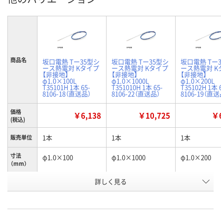
商品名
坂口電熱 Tー35型シ
坂口電熱 Tー35型シ
坂口電熱 Tー
ース熱電対 Kタイプ
ース熱電対 Kタイプ
ース熱電対 K
【非接地】
【非接地】
【非接地】
φ1.0×100L
φ1.0×1000L
φ1.0×200L
T35101H 1本 65-
T351010H 1本 65-
T35102H 1本 
8106-18（直送品）
8106-22（直送品）
8106-19（直送
価格
￥6,138
￥10,725
￥6
(税込)
1本
1本
1本
販売単位
寸法
φ1.0×100
φ1.0×1000
φ1.0×200
（mm）
お申込番
詳しく見る
RK19307
RK19311
RK19306
号
直送品
直送品
直送品
在庫