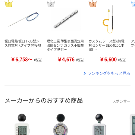
坂口電熱 坂口 T-35型シー
理化工業 薄型表面測定用
カスタム シース型K熱電
ア
ス熱電対 Kタイプ 非接地
温度センサ ガラス不織布
対センサー SEK-020 1本
ブ
タイプ 貼付…
（直…
￥6,758～
￥4,676
￥6,600
（税込）
（税込）
（税込）
ランキングをもっと見る
メーカーからのおすすめ商品
スポンサー