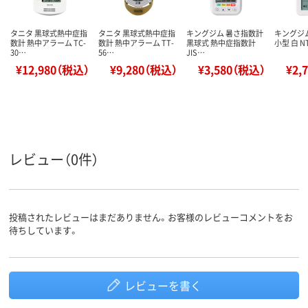
タニタ 黒球式熱中症指
タニタ 黒球式熱中症指
キングジム 暑さ指数計
キングジ
数計 熱中アラーム TC-
数計 熱中アラーム TT-
黒球式 熱中症指数計
小型 白 NT
30…
56…
JIS…
¥12,980（税込）
¥9,280（税込）
¥3,580（税込）
¥2,
レビュー（0件）
投稿されたレビューはまだありません。お客様のレビューコメントをお
待ちしています。
レビューを書く