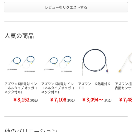
レビューをリクエストする
人気の商品
アズワン K熱電対 イン
アズワン K熱電対 イン
アズワン Ｋ熱電対Ｋ
アズワン 
コネルタイプ オメガコ
コネルタイプ オメガコ
ＴＯ
表面センサー
ネクタ付 Φ1…
ネクタ付 Φ1…
￥8,152
￥7,108
￥3,094～
￥7,4
（税込）
（税込）
（税込）
他のバリエーション