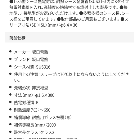
●T-35型シース熱電対は、耐熱シース金属管（SUS316）内にKタイプ
熱電対素線を入れ、高純度の絶縁材で充填封止した製品です。●接
地型、非接地型がお選びいただけます。●多種多様のシース長、シー
ス径をご用意しています。●取付部品のご用意もございます。●ス
リーブ寸法（SD×SL）（mm）：φ6.4×36
商品仕様
メーカー：坂口電熱
ブランド：坂口電熱
シース材質：SUS316
使用上の注意：スリーブは70℃以上にならないようにしてくださ
い。
先端形状：非接地型
寸法（mm）：φ1.6×300
熱電対種類：K
耐熱温度（℃）：～650
補償導線：耐熱用ガラス被覆（青）
補償導線長（mm）：2000
許容差クラス：クラス2