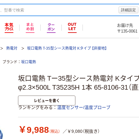
詳細設定
お届け先
〒135-0061
熱電対
坂口電熱 T-35型シース熱電対 Kタイプ 【非接地】
ブランド
坂口電熱
坂口電熱 Tー35型シース熱電対 Kタイプ
φ2.3×500L T35235H 1本 65-8106-31
レビューを書く
ランキングをみる
温度センサー/温度プローブ
￥9,988
／￥9,080（税抜き）
（税込）