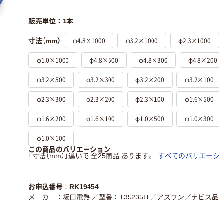
販売単位：1本
φ4.8×1000
φ3.2×1000
φ2.3×1000
寸法（mm）
φ1.0×1000
φ4.8×500
φ4.8×300
φ4.8×200
φ3.2×500
φ3.2×300
φ3.2×200
φ3.2×100
φ2.3×300
φ2.3×200
φ2.3×100
φ1.6×500
φ1.6×200
φ1.6×100
φ1.0×500
φ1.0×300
φ1.0×100
この商品のバリエーション
「寸法（mm）」違いで 全25商品 あります。
すべてのバリエー
お申込番号：RK19454
メーカー：坂口電熱
／型番：T35235H
／アズワン／ナビス品番：