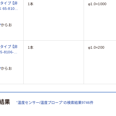
タイプ 【非
1本
φ1.0×1000
 65-8106-
P
からお
タイプ 【非
1本
φ1.0×200
5-8106-
P
からお
結果
“
温度センサー/温度プローブ
”の検索結果
9746
件