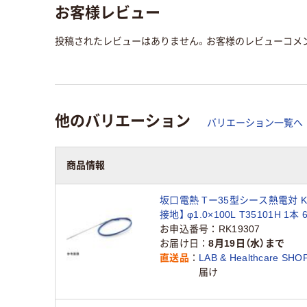
お客様レビュー
投稿されたレビューはありません。お客様のレビューコメ
他のバリエーション
バリエーション一覧へ
商品情報
坂口電熱 Tー35型シース熱電対 K
接地】 φ1.0×100L T35101H 1本 6
18（直送品）
お申込番号
RK19307
お届け日
8月19日（水）まで
直送品
LAB & Healthcare SHO
届け