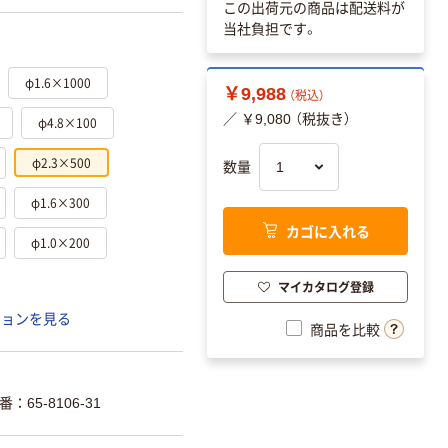
この出荷元の商品は配送料が
当社負担です。
φ1.6×1000
￥9,988
（税込）
／ ￥9,080 （税抜き）
φ4.8×100
φ2.3×500
数量
φ1.6×300
カゴに入れる
φ1.0×200
マイカタログ登録
ションを見る
商品を比較
65-8106-31