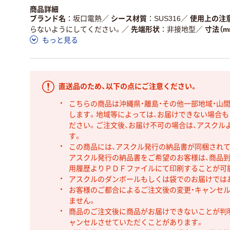
商品詳細
ブランド名
坂口電熱
／
シース材質
SUS316
／
使用上の注
らないようにしてください。
／
先端形状
非接地型
／
寸法（m
もっと見る
直送品のため、以下の点にご注意ください。
こちらの商品は沖縄県・離島・その他一部地域・山
します。地域等によっては、お届けできない場合
ださい。ご注文後、お届け不可の場合は、アスクル
す。
この商品には、アスクル発行の納品書が同梱され
アスクル発行の納品書をご希望のお客様は、商品到
用履歴よりＰＤＦファイルにて印刷することが可
アスクルのダンボールもしくは袋でのお届けでは
お客様のご都合によるご注文後の変更・キャンセル
ません。
商品のご注文後に商品がお届けできないことが判
ャンセルさせていただくことがあります。