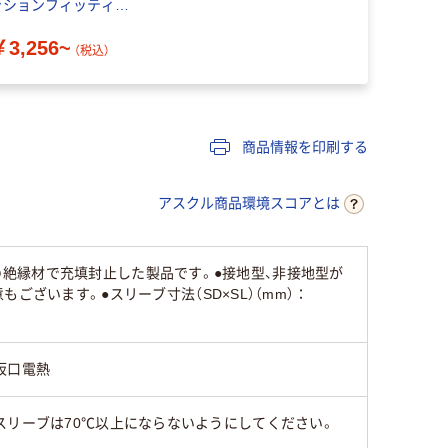
ッションフィッティン
グタイプ YYY
￥3,256~
（税込）
商品情報を印刷する
アスクル商品環境スコアとは
度の絶縁材で充填封止した製品です。●接地型、非接地型が
ざいます。●スリーブ寸法（SD×SL）（mm）：
坂口電熱
スリーブは70℃以上にならないようにしてください。