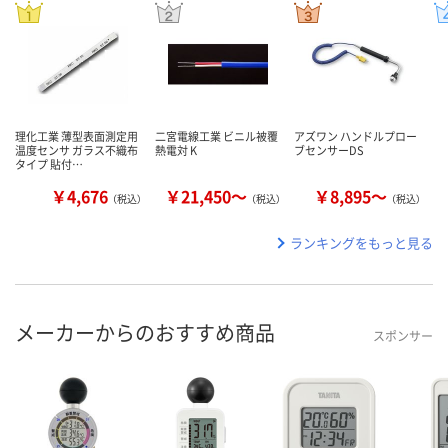
理化工業 薄型表面測定用
二宮電線工業 ビニル被覆
アズワン ハンドルプロー
温度センサ ガラス不織布
熱電対 K
ブセンサーDS
タイプ 貼付…
￥4,676
￥21,450～
￥8,895～
（税込）
（税込）
（税込）
ランキングをもっと見る
メーカーからのおすすめ商品
スポンサー