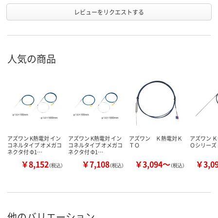
レビューをリクエストする
人気の商品
アズワン K熱電対 イン
アズワン K熱電対 イン
アズワン Ｋ熱電対Ｋ
アズワン Ｋ
コネルタイプ オメガコ
コネルタイプ オメガコ
ＴＯ
Ｏシリーズ
ネクタ付 Φ1…
ネクタ付 Φ1…
￥8,152
￥7,108
￥3,094～
￥3,0
（税込）
（税込）
（税込）
他のバリエーション