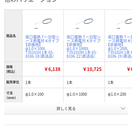
商品名
坂口電熱 Tー35型シ
坂口電熱 Tー35型シ
坂口電熱 Tー
ース熱電対 Kタイプ
ース熱電対 Kタイプ
ース熱電対 K
【非接地】
【非接地】
【非接地】
φ1.0×100L
φ1.0×1000L
φ1.0×200L
T35101H 1本 65-
T351010H 1本 65-
T35102H 1本 
8106-18（直送品）
8106-22（直送品）
8106-19（直送
価格
￥6,138
￥10,725
￥6
(税込)
1本
1本
1本
販売単位
寸法
φ1.0×100
φ1.0×1000
φ1.0×200
（mm）
お申込番
詳しく見る
RK19307
RK19311
RK19306
号
直送品
直送品
直送品
在庫