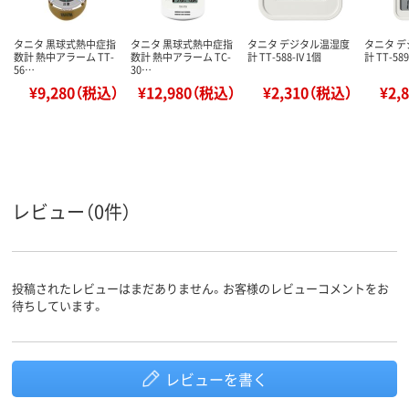
タニタ 黒球式熱中症指
タニタ 黒球式熱中症指
タニタ デジタル温湿度
タニタ 
数計 熱中アラーム TT-
数計 熱中アラーム TC-
計 TT-588-IV 1個
計 TT-589
56…
30…
¥9,280（税込）
¥12,980（税込）
¥2,310（税込）
¥2,
レビュー（0件）
投稿されたレビューはまだありません。お客様のレビューコメントをお
待ちしています。
レビューを書く