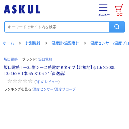
カゴ
メニュー
ホーム
計測機器
温度計/温湿度計
温度センサー/温度プ
坂口電熱
ブランド：
坂口電熱
坂口電熱 Tー35型シース熱電対 Kタイプ 【非接地】 φ1.6×200L
T35162H 1本 65-8106-24（直送品）
（
0
件のレビュー
）
ランキングを見る：
温度センサー/温度プローブ