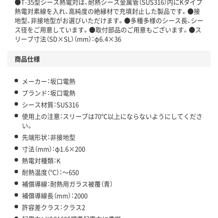
●T-35型シース熱電対は、耐熱シース金属管（SUS316）内にKタイプ
熱電対素線を入れ、高純度の絶縁材で充填封止した製品です。●接
地型、非接地型がお選びいただけます。●多種多様のシース長、シー
ス径をご用意しています。●取付部品のご用意もございます。●ス
リーブ寸法（SD×SL）（mm）：φ6.4×36
商品仕様
メーカー：坂口電熱
ブランド：坂口電熱
シース材質：SUS316
使用上の注意：スリーブは70℃以上にならないようにしてくださ
い。
先端形状：非接地型
寸法（mm）：φ1.6×200
熱電対種類：K
耐熱温度（℃）：～650
補償導線：耐熱用ガラス被覆（青）
補償導線長（mm）：2000
許容差クラス：クラス2