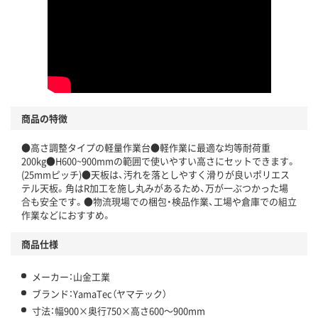
商品の特徴
●高さ調整タイプの軽量作業台●軽作業に最適な均等耐荷重
200kg●H600~900mmの範囲で使いやすい高さにセットできます。
(25mmピッチ)●天板は、汚れを落としやすく滑りが良いポリエス
テル天板。角はR加工を施し丸みがあるため、万が一ぶつかった場
合も安全です。●物流現場での梱包・検品作業、工場や倉庫での組立
作業などにおすすめ。
商品仕様
メーカー：山金工業
ブランド：YamaTec（ヤマテック）
寸法：幅900×奥行750×高さ600～900mm