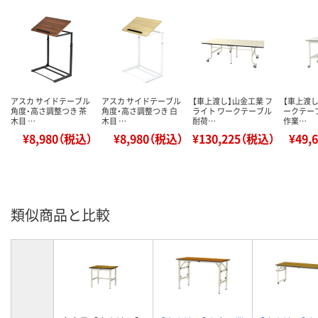
アスカ サイドテーブル
アスカ サイドテーブル
【車上渡し】山金工業 フ
【車上渡し
角度・高さ調整つき 茶
角度・高さ調整つき 白
ライト ワークテーブル
ークテーブ
木目 …
木目 …
耐荷…
作業…
¥8,980（税込）
¥8,980（税込）
¥130,225（税込）
¥49,
類似商品と比較