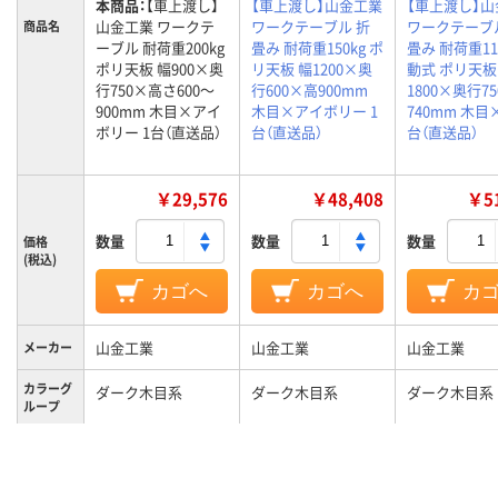
本商品：
【車上渡し】
【車上渡し】山金工業
【車上渡し】
山金工業 ワークテ
ワークテーブル 折
ワークテーブ
商品名
ーブル 耐荷重200kg
畳み 耐荷重150kg ポ
畳み 耐荷重11
ポリ天板 幅900×奥
リ天板 幅1200×奥
動式 ポリ天板
行750×高さ600～
行600×高900mm
1800×奥行7
900mm 木目×アイ
木目×アイボリー 1
740mm 木目×
ボリー 1台（直送品）
台（直送品）
台（直送品）
￥29,576
￥48,408
￥51
数量
数量
数量
価格
(税込)
カゴへ
カゴへ
カ
山金工業
山金工業
山金工業
メーカー
カラーグ
ダーク木目系
ダーク木目系
ダーク木目系
ループ
キャスタ
キャスター無し
キャスター無し
キャスター付
ー