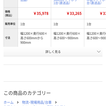
1台（直送品）
台（直送品）
価格
￥35,978
￥33,265
￥33
(税込)
1台
1台
1台
販売単位
幅1200×奥行600×
幅1200×奥行600×
幅1200×奥行
高さ600mmから
高さ600～900mm
高さ600～90
寸法
900mm
お申込番
詳しく見る
2130775
U322417
U322415
号
直送品
直送品
直送品
在庫
8月24日（月）まで
8月24日（月）まで
8月24日（月）
お届け日
数量
数量
数量
この商品のカテゴリー
カゴへ
カゴへ
カ
ホーム
物流・現場用品/台車