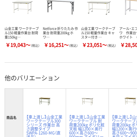
山金工業 ワークテーブ
Netforce 折りたたみ 作
山金工業 ワークテーブ
アール・エ
ル150 軽量作業台 耐荷
業台 耐荷重200kg ホ
ル150 軽量作業台 キャ
ワ 作業
重150kg…
ワ…
スター付き …
ホワイト （
￥19,043～
￥16,251～
￥23,051～
￥28,5
（税込）
（税込）
（税込）
他のバリエーション
【車上渡し】山金工業
【車上渡し】山金工業
【車上渡し】
商品名
ワークテーブル300
ワークテーブル 耐
ワークテーブ
シリーズ 作業台 高
荷重200kg ポリ化粧
荷重200kg 
さ調整タイプ
天板 幅1200×奥行
幅1200×奥行
SWPA-1260-MG（直
600×高さ600～
高さ600～90
送品）
900mm アイボリー
木目×アイボリ