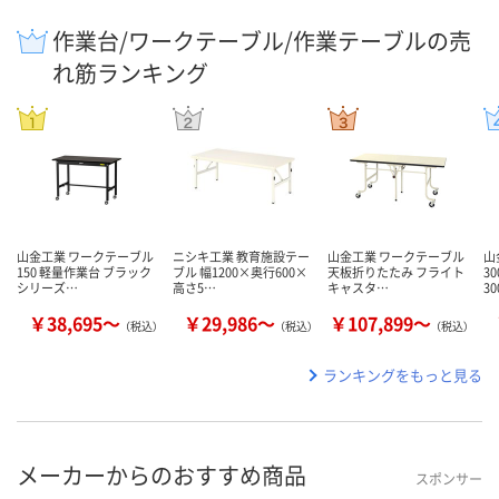
作業台/ワークテーブル/作業テーブルの売
れ筋ランキング
山金工業 ワークテーブル
ニシキ工業 教育施設テー
山金工業 ワークテーブル
山
150 軽量作業台 ブラック
ブル 幅1200×奥行600×
天板折りたたみ フライト
3
シリーズ…
高さ5…
キャスタ…
30
￥38,695～
￥29,986～
￥107,899～
（税込）
（税込）
（税込）
ランキングをもっと見る
メーカーからのおすすめ商品
スポンサー