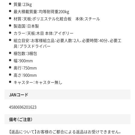
質量：23kg
最大積載質量：均等耐荷重200kg
材質：天板:ポリエステル化粧合板 本体:スチール
製造国：日本製
カラー：天板:木目 本体:アイボリー
組立目安：お客様組立品：必要人数：2人、必要時間：40分、必要工
具：プラスドライバー
梱包数：3梱包
幅：900mm
奥行：750mm
高さ：900mm
キャスター：キャスター無し
JANコード
4580696201623
備考（ご注意）
【返品について】お客様のご都合による返品はお受けできません。