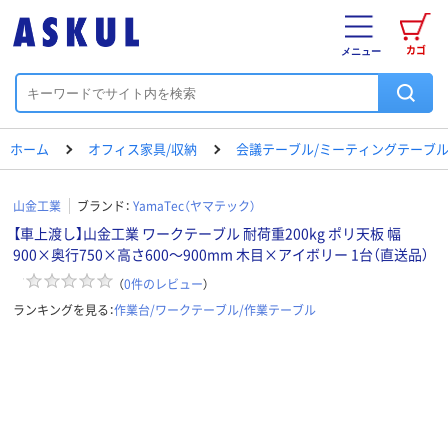
カゴ
メニュー
ホーム
オフィス家具/収納
会議テーブル/ミーティングテーブ
山金工業
ブランド：
YamaTec（ヤマテック）
【車上渡し】山金工業 ワークテーブル 耐荷重200kg ポリ天板 幅
900×奥行750×高さ600～900mm 木目×アイボリー 1台（直送品）
（
0
件のレビュー
）
ランキングを見る：
作業台/ワークテーブル/作業テーブル