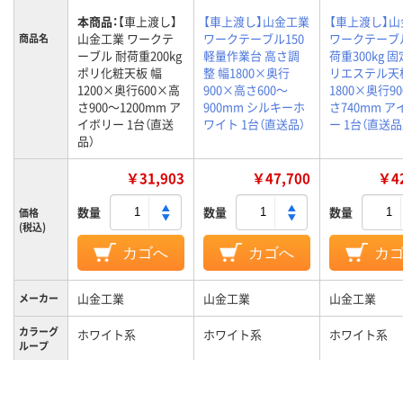
本商品：
【車上渡し】
【車上渡し】山金工業
【車上渡し】
山金工業 ワークテ
ワークテーブル150
ワークテーブ
商品名
ーブル 耐荷重200kg
軽量作業台 高さ調
荷重300kg 
ポリ化粧天板 幅
整 幅1800×奥行
リエステル天
1200×奥行600×高
900×高さ600～
1800×奥行9
さ900～1200mm ア
900mm シルキーホ
さ740mm 
イボリー 1台（直送
ワイト 1台（直送品）
ー 1台（直送品
品）
￥31,903
￥47,700
￥42
数量
数量
数量
価格
(税込)
カゴへ
カゴへ
カ
山金工業
山金工業
山金工業
メーカー
カラーグ
ホワイト系
ホワイト系
ホワイト系
ループ
キャスタ
キャスター無し
キャスター無し
キャスター無
ー