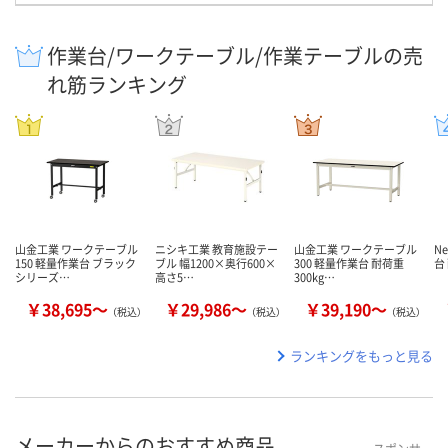
作業台/ワークテーブル/作業テーブルの売
れ筋ランキング
山金工業 ワークテーブル
ニシキ工業 教育施設テー
山金工業 ワークテーブル
N
150 軽量作業台 ブラック
ブル 幅1200×奥行600×
300 軽量作業台 耐荷重
台
シリーズ…
高さ5…
300kg…
￥38,695～
￥29,986～
￥39,190～
（税込）
（税込）
（税込）
ランキングをもっと見る
メーカーからのおすすめ商品