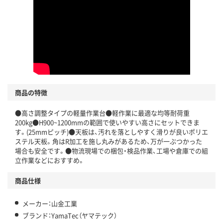
商品の特徴
●高さ調整タイプの軽量作業台●軽作業に最適な均等耐荷重
200kg●H900~1200mmの範囲で使いやすい高さにセットできま
す。(25mmピッチ)●天板は、汚れを落としやすく滑りが良いポリエ
ステル天板。角はR加工を施し丸みがあるため、万が一ぶつかった
場合も安全です。●物流現場での梱包・検品作業、工場や倉庫での組
立作業などにおすすめ。
商品仕様
メーカー：山金工業
ブランド：YamaTec（ヤマテック）