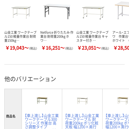
山金工業 ワークテーブ
Netforce 折りたたみ 作
山金工業 ワークテーブ
アール・エ
ル150 軽量作業台 耐荷
業台 耐荷重200kg ホ
ル150 軽量作業台 キャ
ワ 作業
重150kg…
ワ…
スター付き …
ホワイト （
￥19,043～
￥16,251～
￥23,051～
￥28,5
（税込）
（税込）
（税込）
他のバリエーション
【車上渡し】山金工業
【車上渡し】山金工業
【車上渡し】
商品名
ワークテーブル300
ワークテーブル 耐
ワークテーブ
シリーズ 作業台 高
荷重200kg ポリ化粧
荷重200kg 
さ調整タイプ
天板 幅1200×奥行
幅1200×奥行