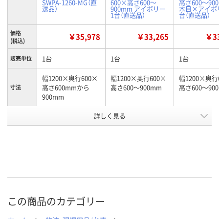
SWPA-1260-MG（直
600×高さ600～
高さ600～90
送品）
900mm アイボリー
木目×アイボリ
1台（直送品）
台（直送品）
価格
￥35,978
￥33,265
￥33
(税込)
1台
1台
1台
販売単位
幅1200×奥行600×
幅1200×奥行600×
幅1200×奥行
高さ600mmから
高さ600～900mm
高さ600～90
寸法
900mm
お申込番
詳しく見る
2130775
U322417
U322415
号
直送品
直送品
直送品
在庫
8月21日（金）まで
8月21日（金）まで
8月21日（金）
お届け日
数量
数量
数量
この商品のカテゴリー
カゴへ
カゴへ
カ