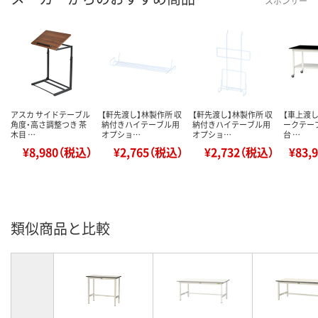
スポンサー
アスカ サイドテーブル
【軒先渡し】林製作所 収
【軒先渡し】林製作所 収
【車上渡し
角度・高さ調整つき 茶
納付きハイテーブル用
納付きハイテーブル用
ークテーブ
木目 …
オプショ…
オプショ…
台 …
¥8,980（税込）
¥2,765（税込）
¥2,732（税込）
¥83,
類似商品と比較