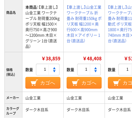
本商品：
【車上渡し】
【車上渡し】山金工業
【車上渡し】
山金工業 ワークテ
ワークテーブル 折
ワークテーブ
商品名
ーブル 耐荷重200kg
畳み 耐荷重150kg ポ
畳み 耐荷重11
ポリ天板 幅1500×
リ天板 幅1200×奥
動式 ポリ天板
奥行750×高さ900
行600×高900mm
1800×奥行7
～1200mm 木目×
木目×アイボリー 1
740mm 木目×
グリーン 1台（直送
台（直送品）
台（直送品）
品）
￥38,859
￥48,408
￥51
数量
数量
数量
価格
(税込)
カゴへ
カゴへ
カ
山金工業
山金工業
山金工業
メーカー
カラーグ
ダーク木目系
ダーク木目系
ダーク木目系
ループ
キャスタ
キャスター無し
キャスター無し
キャスター付
ー