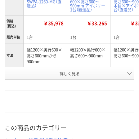
SWPA-1260-MG（直
600×高さ600～
高さ600～90
送品）
900mm アイボリー
木目×アイボリ
1台（直送品）
台（直送品）
価格
￥35,978
￥33,265
￥33
(税込)
1台
1台
1台
販売単位
幅1200×奥行600×
幅1200×奥行600×
幅1200×奥行
高さ600mmから
高さ600～900mm
高さ600～90
寸法
900mm
お申込番
詳しく見る
2130775
U322417
U322415
号
直送品
直送品
直送品
在庫
8月21日（金）まで
8月21日（金）まで
8月21日（金）
お届け日
数量
数量
数量
この商品のカテゴリー
カゴへ
カゴへ
カ