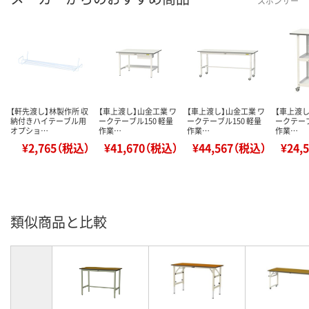
スポンサー
【軒先渡し】林製作所 収
【車上渡し】山金工業 ワ
【車上渡し】山金工業 ワ
【車上渡し
納付きハイテーブル用
ークテーブル150 軽量
ークテーブル150 軽量
ークテーブ
オプショ…
作業…
作業…
作業…
¥2,765（税込）
¥41,670（税込）
¥44,567（税込）
¥24,
類似商品と比較