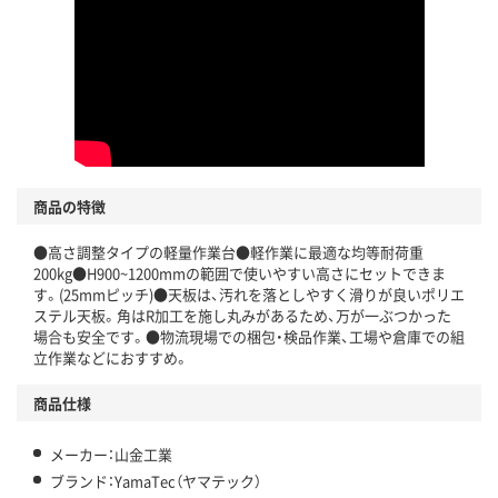
商品の特徴
●高さ調整タイプの軽量作業台●軽作業に最適な均等耐荷重
200kg●H900~1200mmの範囲で使いやすい高さにセットできま
す。(25mmピッチ)●天板は、汚れを落としやすく滑りが良いポリエ
ステル天板。角はR加工を施し丸みがあるため、万が一ぶつかった
場合も安全です。●物流現場での梱包・検品作業、工場や倉庫での組
立作業などにおすすめ。
商品仕様
メーカー：山金工業
ブランド：YamaTec（ヤマテック）