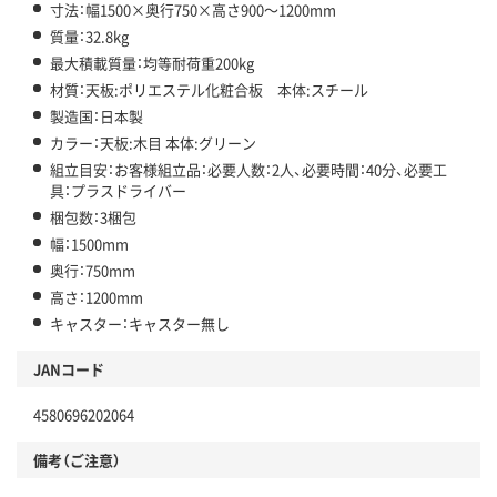
寸法：幅1500×奥行750×高さ900～1200mm
質量：32.8kg
最大積載質量：均等耐荷重200kg
材質：天板:ポリエステル化粧合板 本体:スチール
製造国：日本製
カラー：天板:木目 本体:グリーン
組立目安：お客様組立品：必要人数：2人、必要時間：40分、必要工
具：プラスドライバー
梱包数：3梱包
幅：1500mm
奥行：750mm
高さ：1200mm
キャスター：キャスター無し
JANコード
4580696202064
備考（ご注意）