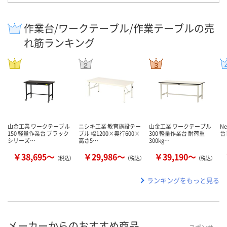
作業台/ワークテーブル/作業テーブルの売
れ筋ランキング
山金工業 ワークテーブル
ニシキ工業 教育施設テー
山金工業 ワークテーブル
N
150 軽量作業台 ブラック
ブル 幅1200×奥行600×
300 軽量作業台 耐荷重
台
シリーズ…
高さ5…
300kg…
￥38,695～
￥29,986～
￥39,190～
（税込）
（税込）
（税込）
ランキングをもっと見る
メーカーからのおすすめ商品