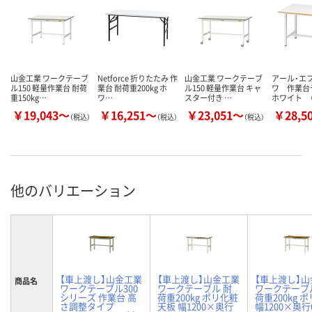
山金工業 ワークテーブ
Netforce 折りたたみ 作
山金工業 ワークテーブ
アール・エ
ル150 軽量作業台 耐荷
業台 耐荷重200kg ホ
ル150 軽量作業台 キャ
ワ 作業
重150kg…
ワ…
スター付き …
ホワイト （
￥19,043～
￥16,251～
￥23,051～
￥28,5
（税込）
（税込）
（税込）
他のバリエーション
【車上渡し】山金工業
【車上渡し】山金工業
【車上渡し】
商品名
ワークテーブル300
ワークテーブル 耐
ワークテーブ
シリーズ 作業台 高
荷重200kg ポリ化粧
荷重200kg 
さ調整タイプ
天板 幅1200×奥行
幅1200×奥行