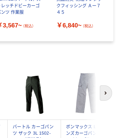
トレッチドビーカーゴ
クフィッシング Ａー７
トス カー
パンツ 作業服
４５
ック） シ
5564-003
￥3,567~
￥6,840~
￥6,432
（税込）
（税込）
次へ
パ
バートル カーゴパン
ボンマックス Leeメ
ボンマック
ツ ザック 3L 1502-
ンズカーゴパンツ ホ
ンズワー