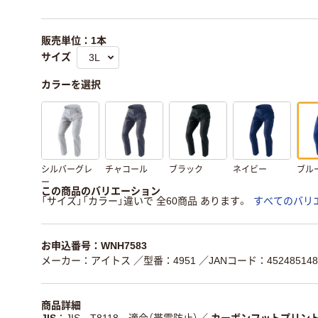
販売単位：1本
サイズ
カラーを選択
シルバーグレ
チャコール
ブラック
ネイビー
ブル
ー
この商品のバリエーション
「サイズ」「カラー」違いで 全60商品 あります。
すべてのバリ
お申込番号：WNH7583
メーカー：アイトス
／型番：4951
／JANコード：452485148
商品詳細
JIS
JIS T8118 適合（帯電防止）
／
カーボンフットプリン