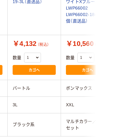
19-3L（直送品）
ワイトXブルー XXL
ツ ホワ
）
LWP66002
XXL LWS
LWP66002-18-XXL 1
LWS4600
個（直送品）
個（直送品
￥4,132
￥10,560
￥8,5
（税込）
（税込）
数量
数量
数量
カゴへ
カゴへ
バートル
ボンマックス
ボンマッ
3L
XXL
XXL
マルチカラー／多色
マルチカ
ブラック系
セット
セット