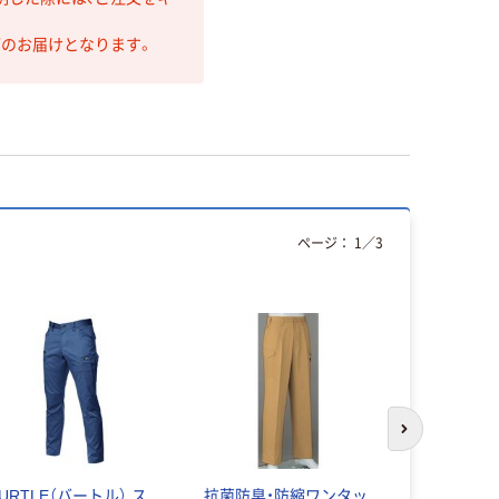
第のお届けとなります。
ページ：
1
／
3
次のスライド
URTLE（バートル） ス
抗菌防臭・防縮ワンタッ
アイトス（AI