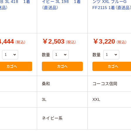
Ｂ 3L 418 1着
イビー 3L 198 1着
ンツ XXL ブルーG
送品）
（直送品）
FF2115 1着（直送品
,444
￥2,503
￥3,220
（税込）
（税込）
（税込）
数量
数量
カゴへ
カゴへ
カゴへ
桑和
コーコス信岡
3L
XXL
ネイビー系