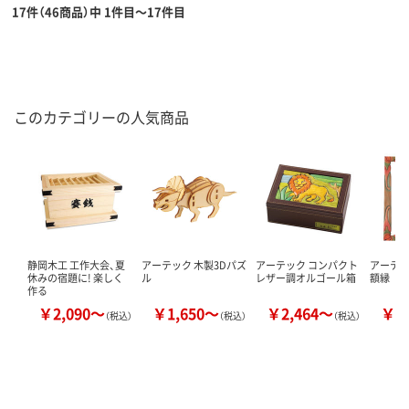
17件（46商品）中 1件目～17件目
このカテゴリーの人気商品
静岡木工 工作大会、夏
アーテック 木製3Dパズ
アーテック コンパクト
アーテッ
休みの宿題に! 楽しく
ル
レザー調オルゴール箱
額縁
作る
￥2,090～
￥1,650～
￥2,464～
￥1
（税込）
（税込）
（税込）