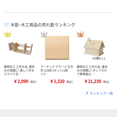
木彫・木工用品の売れ筋ランキング
静岡木工 工作大会、夏休
アーテック プラーク 正方
静岡木工 工作大会、夏休
みの宿題に! 楽しく作る
形 12380 1セット(1枚
みの宿題に! ボンドだけ
スライド式…
×2…
で簡単組立 …
￥2,090
￥1,320
￥21,230
（税込）
（税込）
（税込）
ランキング一覧