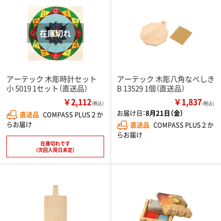
アーテック 木彫時計セット
アーテック 木彫八角なべしき
小 5019 1セット（直送品）
B 13529 1個（直送品）
￥2,112
￥1,837
（税込）
（税込）
お届け日：
8月21日（金）
直送品
COMPASS PLUS２か
らお届け
直送品
COMPASS PLUS２か
らお届け
在庫切れです
（次回入荷日未定）