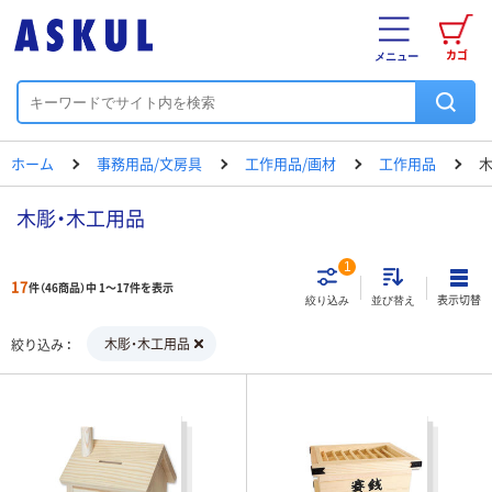
カゴ
メニュー
ホーム
事務用品/文房具
工作用品/画材
工作用品
木彫・木工用品
1
17
件（46商品）中 1～17件を表示
表示切替
絞り込み
並び替え
木彫・木工用品
絞り込み