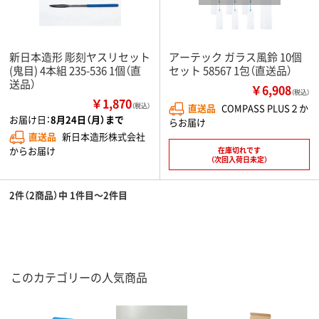
新日本造形 彫刻ヤスリセット
アーテック ガラス風鈴 10個
(鬼目) 4本組 235-536 1個（直
セット 58567 1包（直送品）
送品）
￥6,908
（税込）
￥1,870
（税込）
直送品
COMPASS PLUS２か
お届け日：
8月24日（月）まで
らお届け
直送品
新日本造形株式会社
からお届け
在庫切れです
（次回入荷日未定）
2件（2商品）中 1件目～2件目
このカテゴリーの人気商品