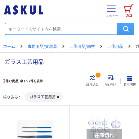
カゴ
メニュー
ホーム
事務用品/文房具
工作用品/画材
工作用品
ガラス工芸用品
1
2
件（2商品）中 1～2件を表示
表示切替
絞り込み
並び替え
ガラス工芸用品
絞り込み