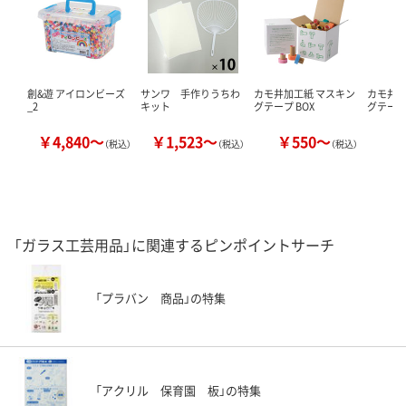
創&遊 アイロンビーズ
サンワ 手作りうちわ
カモ井加工紙 マスキン
カモ井加
_2
キット
グテープ BOX
グテープ 
￥4,840～
￥1,523～
￥550～
￥
（税込）
（税込）
（税込）
「ガラス工芸用品」に関連するピンポイントサーチ
「プラバン 商品」の特集
「アクリル 保育園 板」の特集