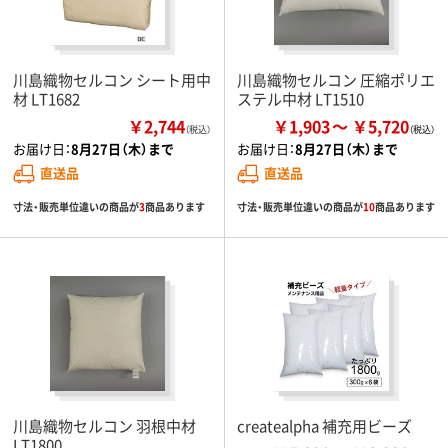
川島織物セルコン シート用中
川島織物セルコン 圧縮ポリエ
材 LT1682
ステル中材 LT1510
￥2,744
￥1,903
￥5,720
（税込）
お届け日：
8月27日（木）まで
お届け日：
8月27日（木）まで
直送品
直送品
寸法・販売単位違いの商品が
3
商品あります
寸法・販売単位違いの商品が
10
商品あります
川島織物セルコン 羽根中材
createalpha 補充用ビーズ
LT1800