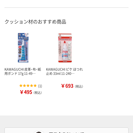
クッション材のおすすめ商品
KAWAGUCHI 皮革・布・紙
KAWAGUCHI ピケ ほつれ
用ボンド 17g 11-49…
止め 33ml 11-240…
￥693
(
1
)
（税込）
￥495
（税込）