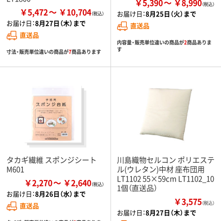
￥5,390
￥8,990
￥5,472
￥10,704
お届け日：
8月25日（火）まで
お届け日：
8月27日（木）まで
直送品
直送品
内容量・販売単位違いの商品が
2
商品ありま
す
寸法・販売単位違いの商品が
7
商品あります
タカギ繊維 スポンジシート
川島織物セルコン ポリエステ
M601
ル(ウレタン)中材 座布団用
LT1102 55×59cm LT1102_10
￥2,270
￥2,640
1個（直送品）
お届け日：
8月26日（水）まで
￥3,575
（税込）
直送品
お届け日：
8月27日（木）まで