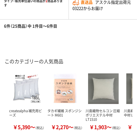
タイプ・販売単位違いの商品が
2
商品ありま
直送品
アスクル指定出荷元
す
03222からお届け
6件（25商品）中 1件目～6件目
このカテゴリーの人気商品
createalpha 補充用ビ
タカギ繊維 スポンジシ
川島織物セルコン 圧縮
川島織物
ーズ
ート M601
ポリエステル中材
中材 LT1
LT1510
￥5,390～
￥2,270～
￥1,903～
￥5
（税込）
（税込）
（税込）