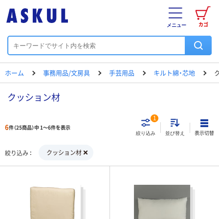
カゴ
メニュー
ホーム
事務用品/文房具
手芸用品
キルト綿・芯地
クッション材
1
6
件（25商品）中 1～6件を表示
表示切替
絞り込み
並び替え
クッション材
絞り込み