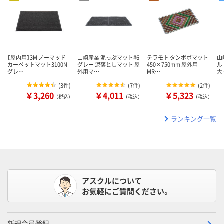
【屋内用】3M ノーマッド
山崎産業 泥っぷマット#6
テラモト タンポポマット
山
カーペットマット3100N
グレー 泥落としマット 屋
450×750mm 屋外用
ル
グレ…
外用マ…
MR…
大
(
3件
)
(
7件
)
(
2件
)
￥3,260
￥4,011
￥5,323
（税込）
（税込）
（税込）
ランキング一覧
アスクルについて
お気軽にご質問ください。
新規会員登録