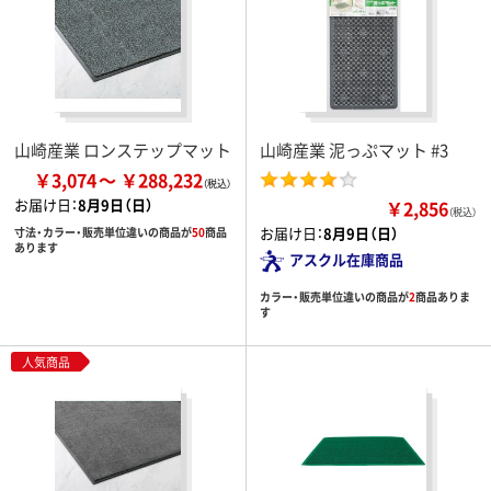
山崎産業 ロンステップマット
山崎産業 泥っぷマット #3
￥3,074
￥288,232
お届け日：
8月9日（日）
￥2,856
（税込）
お届け日：
8月9日（日）
寸法・カラー・販売単位違いの商品が
50
商品
あります
アスクル在庫商品
カラー・販売単位違いの商品が
2
商品ありま
す
人気商品