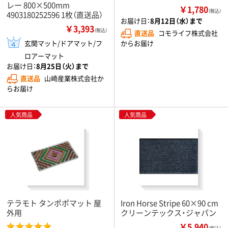
レー 800×500mm
￥1,780
（税込）
4903180252596 1枚（直送品）
お届け日：
8月12日（水）まで
￥3,393
（税込）
直送品
コモライフ株式会社
からお届け
玄関マット/ドアマット/フ
ロアーマット
お届け日：
8月25日（火）まで
直送品
山崎産業株式会社か
らお届け
人気商品
人気商品
テラモト タンポポマット 屋
Iron Horse Stripe 60×90 cm
外用
クリーンテックス・ジャパン
￥5,940