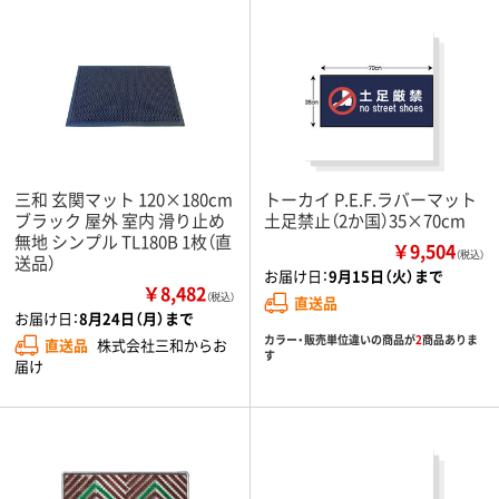
三和 玄関マット 120×180cm
トーカイ P.E.F.ラバーマット
ブラック 屋外 室内 滑り止め
土足禁止（2か国）35×70cm
無地 シンプル TL180B 1枚（直
￥9,504
（税込）
送品）
お届け日：
9月15日（火）まで
￥8,482
（税込）
直送品
お届け日：
8月24日（月）まで
カラー・販売単位違いの商品が
2
商品ありま
直送品
株式会社三和からお
す
届け