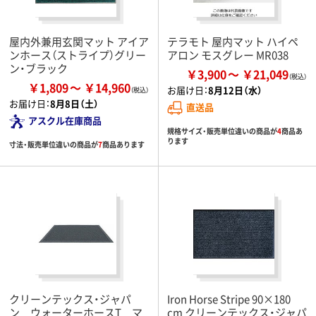
屋内外兼用玄関マット アイア
テラモト 屋内マット ハイペ
ンホース（ストライプ）グリー
アロン モスグレー MR038
ン・ブラック
￥3,900
￥21,049
￥1,809
￥14,960
お届け日：
8月12日（水）
お届け日：
8月8日（土）
直送品
アスクル在庫商品
規格サイズ・販売単位違いの商品が
4
商品あ
ります
寸法・販売単位違いの商品が
7
商品あります
クリーンテックス・ジャパ
Iron Horse Stripe 90×180
ン ウォーターホースT マ
cm クリーンテックス・ジャパ