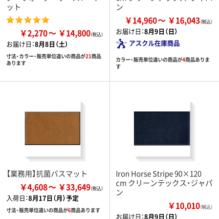
ット
ン
￥14,960
￥16,043
お届け日：
8月9日（日）
￥2,270
￥14,800
アスクル在庫商品
お届け日：
8月8日（土）
寸法・カラー・販売単位違いの商品が
21
商品
カラー・販売単位違いの商品が
4
商品ありま
あります
す
【業務用】抗菌バスマット
Iron Horse Stripe 90×120
cm クリーンテックス・ジャパ
￥4,608
￥33,649
ン
入荷日：
8月17日（月）予定
￥10,010
（税込）
寸法・販売単位違いの商品が
6
商品あります
お届け日：
8月9日（日）