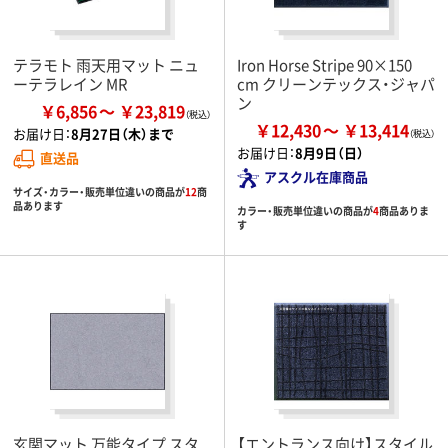
テラモト 雨天用マット ニュ
Iron Horse Stripe 90×150
ーテラレイン MR
cm クリーンテックス・ジャパ
ン
￥6,856
￥23,819
￥12,430
￥13,414
お届け日：
8月27日（木）まで
お届け日：
8月9日（日）
直送品
アスクル在庫商品
サイズ・カラー・販売単位違いの商品が
12
商
品あります
カラー・販売単位違いの商品が
4
商品ありま
す
玄関マット 万能タイプ スタ
【エントランス向け】スタイル