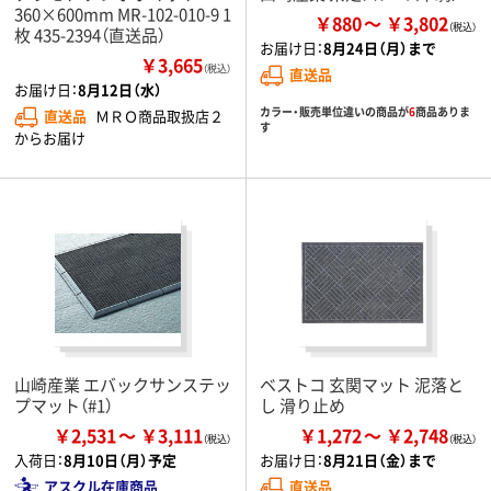
360×600mm MR-102-010-9 1
￥880
￥3,802
枚 435-2394（直送品）
お届け日：
8月24日（月）まで
￥3,665
（税込）
直送品
お届け日：
8月12日（水）
カラー・販売単位違いの商品が
6
商品ありま
直送品
ＭＲＯ商品取扱店２
す
からお届け
山崎産業 エバックサンステッ
ベストコ 玄関マット 泥落と
プマット（#1）
し 滑り止め
￥2,531
￥3,111
￥1,272
￥2,748
入荷日：
8月10日（月）予定
お届け日：
8月21日（金）まで
アスクル在庫商品
直送品