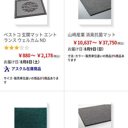
ベストコ 玄関マット エント
山崎産業 消臭抗菌マット
ランス ウェルカム ND
￥10,637
￥37,750
お届け日：
8月9日（日）
￥880
￥2,178
寸法・カラー・販売単位違いの商品が
6
商品あ
ります
お届け日：
8月8日（土）
アスクル在庫商品
サイズ・販売単位違いの商品が
3
商品ありま
す