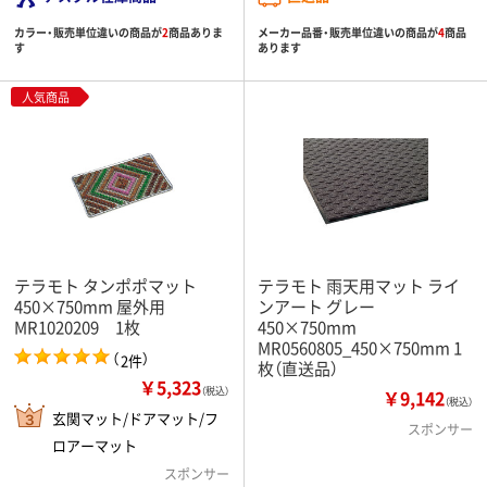
カラー・販売単位違いの商品が
2
商品ありま
メーカー品番・販売単位違いの商品が
4
商品
す
あります
人気商品
テラモト タンポポマット
テラモト 雨天用マット ライ
450×750mm 屋外用
ンアート グレー
MR1020209 1枚
450×750mm
MR0560805_450×750mm 1
（
）
2件
枚（直送品）
￥5,323
（税込）
￥9,142
（税込）
玄関マット/ドアマット/フ
スポンサー
ロアーマット
スポンサー