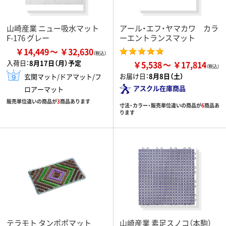
山崎産業 ニュー吸水マット
アール・エフ・ヤマカワ カラ
F-176 グレー
ーエントランスマット
￥14,449
￥32,630
入荷日：
8月17日（月）予定
￥5,538
￥17,814
お届け日：
8月8日（土）
玄関マット/ドアマット/フ
アスクル在庫商品
ロアーマット
販売単位違いの商品が
3
商品あります
寸法・カラー・販売単位違いの商品が
6
商品あ
ります
テラモト タンポポマット
山崎産業 素足スノコ（本駒）