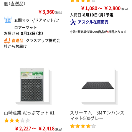
個（直送品）
￥1,080
￥2,800
￥3,960
（税込）
入荷日：
8月10日（月）予定
玄関マット/ドアマット/フ
アスクル在庫商品
ロアーマット
寸法・販売単位違いの商品が
4
商品あります
お届け日：
8月13日（木）
直送品
クラスアップ株式会
社からお届け
山崎産業 泥っぷマット #1
スリーエム 3Mエンハンス
マット500グレー
￥2,227
￥2,418