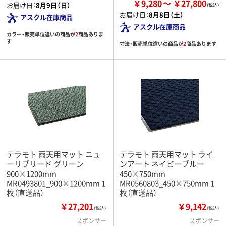
￥9,280
￥27,800
お届け日：
8月9日（日）
お届け日：
8月8日（土）
アスクル在庫商品
アスクル在庫商品
カラー・販売単位違いの商品が
2
商品ありま
す
寸法・販売単位違いの商品が
2
商品あります
テラモト 雨天用マット ニュ
テラモト 雨天用マット ライ
ーリブリード グリーン
ンアート ネイビーブルー
900×1200mm
450×750mm
MR0493801_900×1200mm 1
MR0560803_450×750mm 1
枚（直送品）
枚（直送品）
￥27,201
￥9,142
（税込）
（税込）
スポンサー
スポンサー