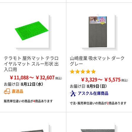
テラモト 屋外マット テラロ
山崎産業 吸水マット ダーク
イヤルマット スルー形状 出
グレー
入口用
￥11,088
￥32,607
￥3,329
￥5,575
お届け日：
8月12日（水）
お届け日：
8月9日（日）
直送品
アスクル在庫商品
販売単位違いの商品が
4
商品あります
寸法・販売単位違いの商品が
2
商品あります