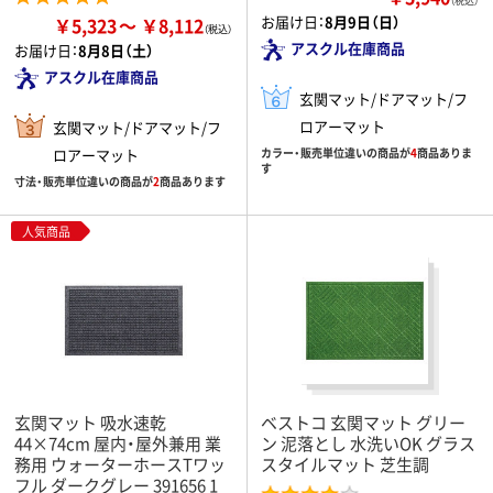
（税込）
お届け日：
8月9日（日）
￥5,323
￥8,112
アスクル在庫商品
お届け日：
8月8日（土）
アスクル在庫商品
玄関マット/ドアマット/フ
ロアーマット
玄関マット/ドアマット/フ
ロアーマット
カラー・販売単位違いの商品が
4
商品ありま
す
寸法・販売単位違いの商品が
2
商品あります
人気商品
玄関マット 吸水速乾
ベストコ 玄関マット グリー
44×74cm 屋内・屋外兼用 業
ン 泥落とし 水洗いOK グラス
務用 ウォーターホースTワッ
スタイルマット 芝生調
フル ダークグレー 391656 1