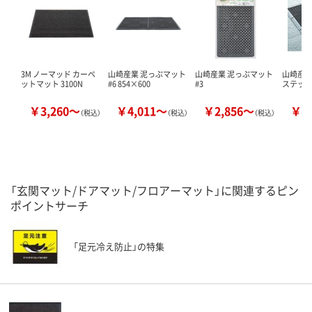
3M ノーマッド カーペ
山崎産業 泥っぷマット
山崎産業 泥っぷマット
山崎産業
ットマット 3100N
#6 854×600
#3
ステップ
￥3,260～
￥4,011～
￥2,856～
￥2
（税込）
（税込）
（税込）
「玄関マット/ドアマット/フロアーマット」に関連するピン
ポイントサーチ
「足元冷え防止」の特集