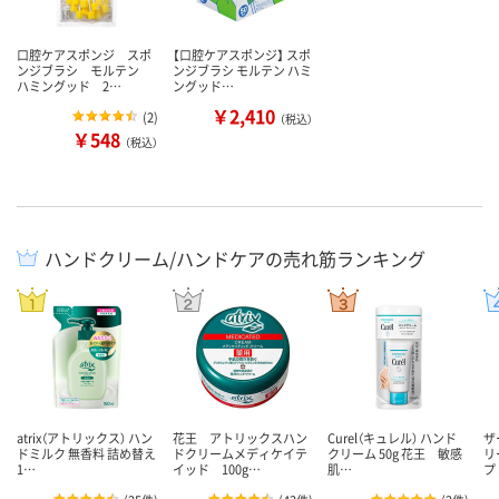
口腔ケアスポンジ スポ
【口腔ケアスポンジ】 スポ
ンジブラシ モルテン
ンジブラシ モルテン ハミ
ハミングッド 2…
ングッド…
￥2,410
(
2
)
（税込）
￥548
（税込）
ハンドクリーム/ハンドケアの売れ筋ランキング
atrix（アトリックス） ハン
花王 アトリックスハン
Curel（キュレル） ハンド
ザ
ドミルク 無香料 詰め替え
ドクリームメディケイテ
クリーム 50g 花王 敏感
リ
1…
イッド 100g…
肌…
プ