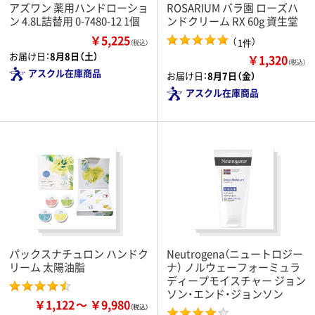
アズワン 薬用ハンドローショ
ROSARIUM バラ園 ローズハ
ン 4.8L詰替用 0-7480-12 1個
ンドクリーム RX 60g 資生堂
￥5,225
（
）
1件
（税込）
お届け日：
8月8日（土）
￥1,320
（税込）
アスクル在庫商品
お届け日：
8月7日（金）
アスクル在庫商品
パックスナチュロン ハンドク
Neutrogena（ニュートロジー
リーム 太陽油脂
ナ） ノルウェーフォーミュラ
ディープモイスチャー ジョン
ソン・エンド・ジョンソン
￥1,122
￥9,980