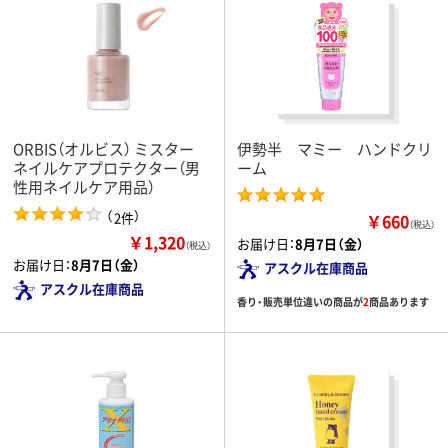
ORBIS（オルビス） ミスター
伊勢半 マミー ハンドクリ
ネイルケアプロテクター（男
ーム
性用ネイルケア用品）
（
）
2件
￥660
（税込）
￥1,320
お届け日：
8月7日（金）
（税込）
お届け日：
8月7日（金）
アスクル在庫商品
アスクル在庫商品
香り・販売単位違いの商品が
2
商品あります