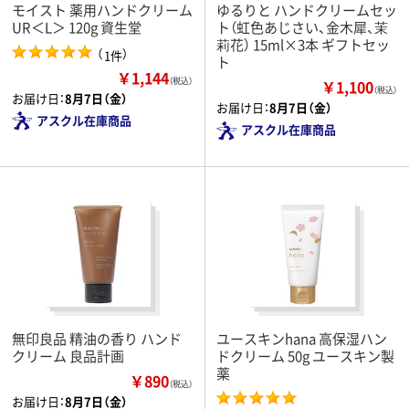
モイスト 薬用ハンドクリーム
ゆるりと ハンドクリームセッ
UR＜L＞ 120g 資生堂
ト（虹色あじさい、金木犀、茉
莉花） 15ml×3本 ギフトセッ
（
）
1件
ト
￥1,144
（税込）
￥1,100
（税込）
お届け日：
8月7日（金）
お届け日：
8月7日（金）
アスクル在庫商品
アスクル在庫商品
無印良品 精油の香り ハンド
ユースキンhana 高保湿ハン
クリーム 良品計画
ドクリーム 50g ユースキン製
薬
￥890
（税込）
お届け日：
8月7日（金）