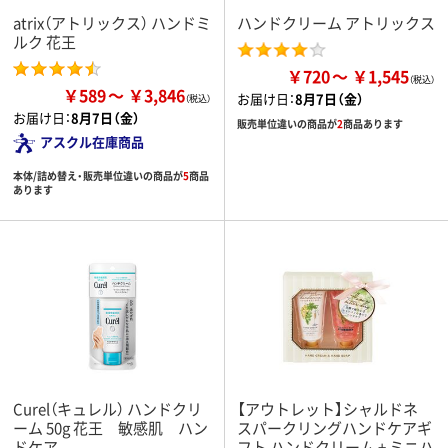
atrix（アトリックス） ハンドミ
ハンドクリーム アトリックス
ルク 花王
￥720
￥1,545
￥589
￥3,846
お届け日：
8月7日（金）
お届け日：
8月7日（金）
販売単位違いの商品が
2
商品あります
アスクル在庫商品
本体/詰め替え・販売単位違いの商品が
5
商品
あります
Curel（キュレル） ハンドクリ
【アウトレット】シャルドネ
ーム 50g 花王 敏感肌 ハン
スパークリングハンドケアギ
ドケア
フト ハンドクリーム + ミニハ