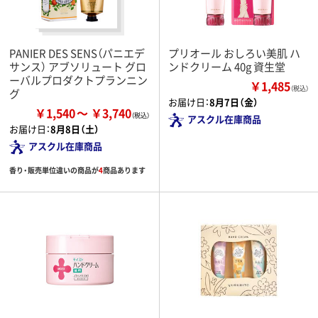
PANIER DES SENS（パニエデ
プリオール おしろい美肌 ハ
サンス） アブソリュート グロ
ンドクリーム 40g 資生堂
ーバルプロダクトプランニン
￥1,485
（税込）
グ
お届け日：
8月7日（金）
￥1,540
￥3,740
アスクル在庫商品
お届け日：
8月8日（土）
アスクル在庫商品
香り・販売単位違いの商品が
4
商品あります