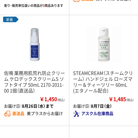
香り・販売単位違いの商品が
3
商品あります
新着
佐鳴 業務用肌荒れ防止クリー
STEAMCREAM（スチームクリ
ム ケロデックスクリームS ソ
ーム） ハンドジェル ローズマ
フトタイプ 50mL 2170-2011-
リー＆ティーツリー 60mL
00 1個（直送品）
(エタノール配合)
￥1,450
￥1,485
（税込）
（税込）
お届け日：
8月26日（水）まで
お届け日：
8月7日（金）
直送品
美プラスからお届け
アスクル在庫商品