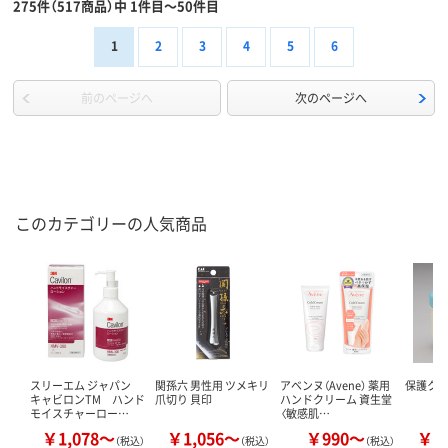
275件（517商品）中 1件目～50件目
1
2
3
4
5
6
前のページへ
次のページへ
このカテゴリーの人気商品
スリーエム ジャパン
関孫六 男性用 ツメキリ
アベンヌ（Avene） 薬用
保護ク
キャビロンTM ハンド
爪切り 貝印
ハンドクリーム 資生堂
モイスチャーロー…
〈敏感肌…
￥1,078～
￥1,056～
￥990～
￥2
（税込）
（税込）
（税込）