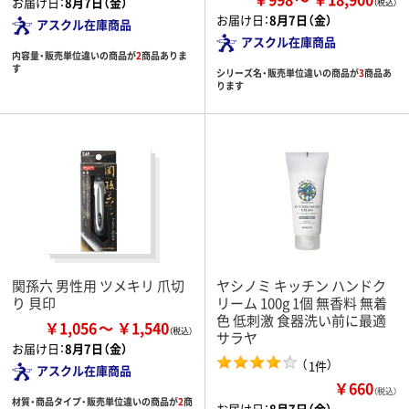
お届け日：
8月7日（金）
お届け日：
8月7日（金）
アスクル在庫商品
アスクル在庫商品
内容量・販売単位違いの商品が
2
商品ありま
す
シリーズ名・販売単位違いの商品が
3
商品あ
ります
関孫六 男性用 ツメキリ 爪切
ヤシノミ キッチン ハンドク
り 貝印
リーム 100g 1個 無香料 無着
色 低刺激 食器洗い前に最適
￥1,056
￥1,540
サラヤ
お届け日：
8月7日（金）
（
）
1件
アスクル在庫商品
￥660
（税込）
材質・商品タイプ・販売単位違いの商品が
2
商
お届け日：
8月7日（金）