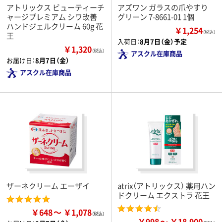
アトリックス ビューティーチ
アズワン ガラスの爪やすり
ャージプレミアム シワ改善
グリーン 7-8661-01 1個
ハンドジェルクリーム 60g 花
￥1,254
（税込）
王
入荷日：
8月7日（金）予定
￥1,320
（税込）
アスクル在庫商品
お届け日：
8月7日（金）
アスクル在庫商品
ザーネクリーム エーザイ
atrix（アトリックス） 薬用ハン
ドクリーム エクストラ 花王
￥648
￥1,078
￥998
￥18,900