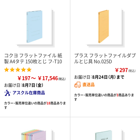
コクヨ フラットファイル 紙
プラス フラットファイルダブ
製 A4タテ 150枚とじ フ-T10
ルとじ具 No.025D
￥297
（税込）
お届け日：
8月24日（月）まで
￥197
￥17,546
直送品
お届け日：
8月7日（金）
アスクル在庫商品
カラー・販売単位違いの商品が
3
商品ありま
す
カラー・販売単位違いの商品が
18
商品ありま
す