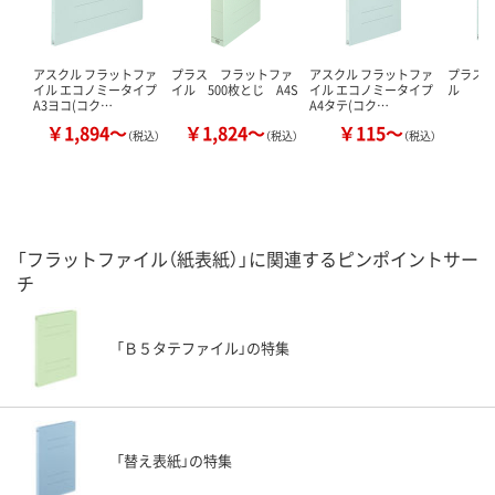
アスクル フラットファ
プラス フラットファ
アスクル フラットファ
プラス 
イル エコノミータイプ
イル 500枚とじ A4S
イル エコノミータイプ
ル
A3ヨコ(コク…
A4タテ(コク…
￥1,894～
￥1,824～
￥115～
￥
（税込）
（税込）
（税込）
「フラットファイル（紙表紙）」に関連するピンポイントサー
チ
「Ｂ５タテファイル」の特集
「替え表紙」の特集