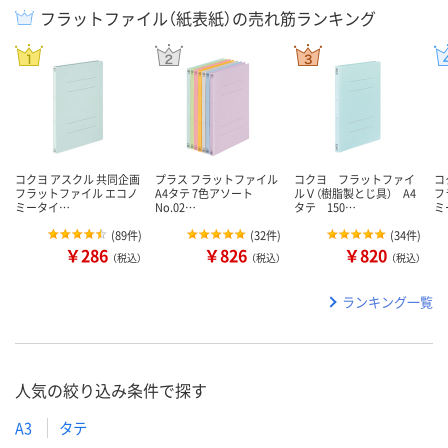
フラットファイル（紙表紙）の売れ筋ランキング
コクヨ アスクル 共同企画
プラス フラットファイル
コクヨ フラットファイ
コ
フラットファイル エコノ
A4タテ 7色アソート
ルＶ（樹脂製とじ具） A4
フ
ミータイ…
No.02…
タテ 150…
ミ
(
89件
)
(
32件
)
(
34件
)
￥286
￥826
￥820
（税込）
（税込）
（税込）
ランキング一覧
人気の絞り込み条件で探す
A3
タテ