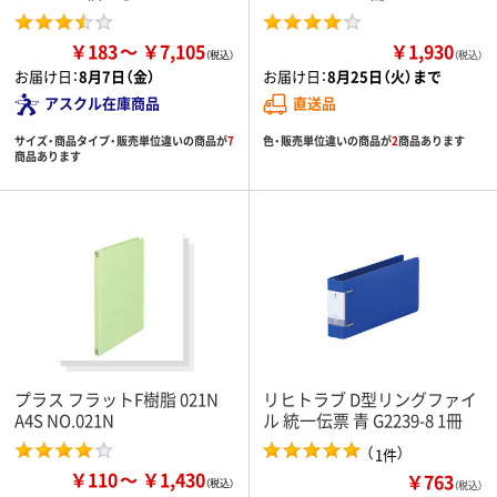
￥183
￥7,105
￥1,930
（税込）
お届け日：
8月7日（金）
お届け日：
8月25日（火）まで
アスクル在庫商品
直送品
サイズ・商品タイプ・販売単位違いの商品が
7
色・販売単位違いの商品が
2
商品あります
商品あります
プラス フラットF樹脂 021N
リヒトラブ D型リングファイ
A4S NO.021N
ル 統一伝票 青 G2239-8 1冊
（
）
1件
￥110
￥1,430
￥763
（税込）