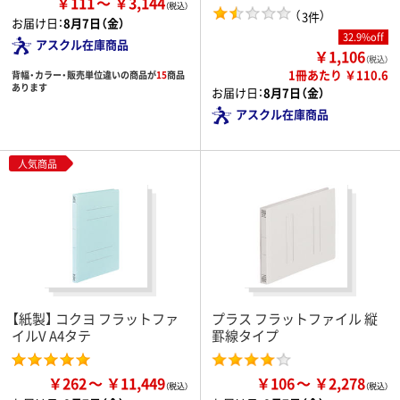
￥111
￥3,144
（
）
3件
お届け日：
8月7日（金）
32.9%off
アスクル在庫商品
￥1,106
（税込）
1冊あたり ￥110.6
背幅・カラー・販売単位違いの商品が
15
商品
あります
お届け日：
8月7日（金）
アスクル在庫商品
人気商品
【紙製】 コクヨ フラットファ
プラス フラットファイル 縦
イルV A4タテ
罫線タイプ
￥262
￥11,449
￥106
￥2,278