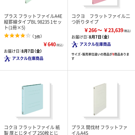
プラス フラットファイルA4E
コクヨ フラットファイル二
縦罫線タイプBL 98235 1セッ
つ折りタイプ
ト(1冊×5)
￥266
￥23,639
（
）
3件
お届け日：
8月7日（金）
￥640
アスクル在庫商品
（税込）
お届け日：
8月7日（金）
サイズ・販売単位違いの商品が
9
商品ありま
アスクル在庫商品
す
コクヨ フラットファイル 紙
プラス 間伐材 フラットファ
製 厚とじタイプ 250枚とじ
イルA4S