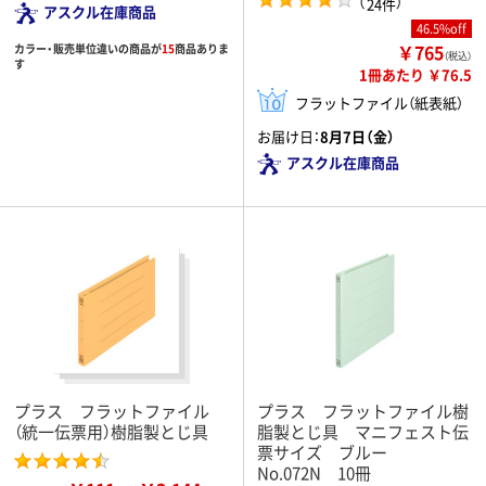
（
）
24件
アスクル在庫商品
46.5%off
￥765
カラー・販売単位違いの商品が
15
商品ありま
（税込）
す
1冊あたり ￥76.5
フラットファイル（紙表紙）
お届け日：
8月7日（金）
アスクル在庫商品
プラス フラットファイル
プラス フラットファイル樹
（統一伝票用）樹脂製とじ具
脂製とじ具 マニフェスト伝
票サイズ ブルー
No.072N 10冊