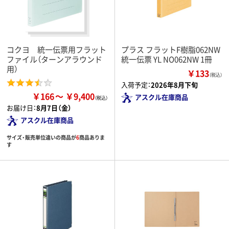
コクヨ 統一伝票用フラット
プラス フラットF樹脂062NW
ファイル（ターンアラウンド
統一伝票 YL NO062NW 1冊
用）
￥133
（税込）
入荷予定：
2026年8月下旬
￥166
￥9,400
アスクル在庫商品
お届け日：
8月7日（金）
アスクル在庫商品
サイズ・販売単位違いの商品が
6
商品ありま
す