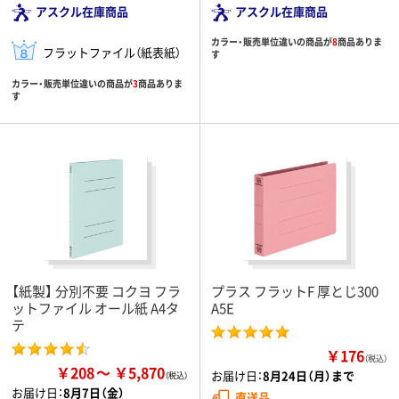
アスクル在庫商品
アスクル在庫商品
カラー・販売単位違いの商品が
8
商品ありま
フラットファイル（紙表紙）
す
カラー・販売単位違いの商品が
3
商品ありま
す
【紙製】 分別不要 コクヨ フラ
プラス フラットF 厚とじ300
ットファイル オール紙 A4タ
A5E
テ
￥176
（税込）
￥208
￥5,870
お届け日：
8月24日（月）まで
お届け日：
8月7日（金）
直送品