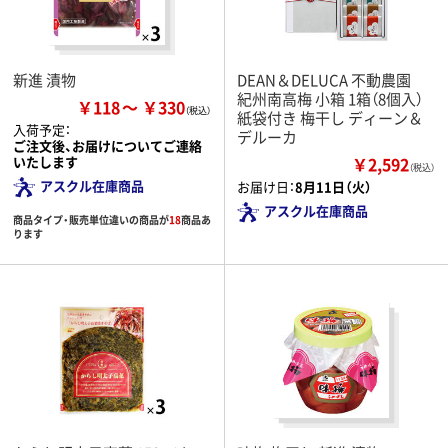
新進 漬物
DEAN＆DELUCA 不動農園
紀州南高梅 小箱 1箱（8個入）
￥118
￥330
紙袋付き 梅干し ディーン＆
入荷予定：
デルーカ
ご注文後、お届けについてご連絡
いたします
￥2,592
（税込）
アスクル在庫商品
お届け日：
8月11日（火）
アスクル在庫商品
商品タイプ・販売単位違いの商品が
18
商品あ
ります