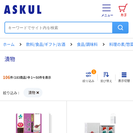
カゴ
メニュー
ホーム
飲料/食品/ギフト/お酒
食品/調味料
料理の素/惣
漬物
1
106
件（183商品）中 1～50件を表示
表示切替
絞り込み
並び替え
漬物
絞り込み