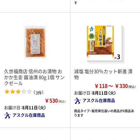
す
久世福商店 信州のお漬物 お
減塩 塩分30％カット新進 漬
かか生姜 醤油漬 80g 1個 サン
物
クゼール
￥118
￥330
（
）
3件
お届け日：
8月11日（火）
￥530
アスクル在庫商品
（税込）
お届け日：
8月11日（火）
商品タイプ・販売単位違いの商品が
6
商品あ
アスクル在庫商品
ります