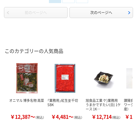
前のページへ
次のページへ
このカテゴリーの人気商品
オニマル 博多名物 高菜
「業務用」紅生姜千切
旭食品工業 ケ)業務用
讃陽食品
SBK
うまかですたい(白) 1ケ
ワークラ
ース 1K…
産）
￥12,387～
￥4,481～
￥12,714
￥10
（税込）
（税込）
（税込）