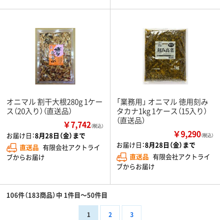
オニマル 割干大根280g 1ケー
「業務用」 オニマル 徳用刻み
ス（20入り）（直送品）
タカナ1kg 1ケース（15入り）
（直送品）
￥7,742
（税込）
￥9,290
お届け日：
8月28日（金）まで
（税込）
お届け日：
8月28日（金）まで
直送品
有限会社アクトライ
直送品
有限会社アクトライ
ブからお届け
ブからお届け
106件（183商品）中 1件目～50件目
1
2
3