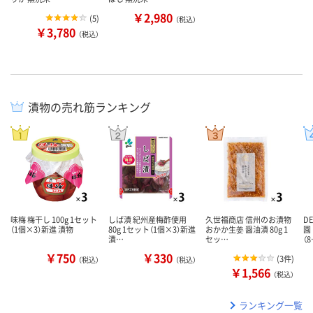
￥2,980
(
5
)
（税込）
￥3,780
（税込）
漬物の売れ筋ランキング
味梅 梅干し 100g 1セット
しば漬 紀州産梅酢使用
久世福商店 信州のお漬物
D
（1個×3）新進 漬物
80g 1セット（1個×3）新進
おかか生姜 醤油漬 80g 1
園
漬…
セッ…
（
￥750
￥330
(
3件
)
（税込）
（税込）
￥1,566
（税込）
ランキング一覧