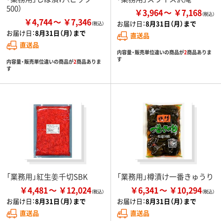
500）
￥3,964
￥7,168
￥4,744
￥7,346
お届け日：
8月31日（月）まで
お届け日：
8月31日（月）まで
直送品
直送品
内容量・販売単位違いの商品が
2
商品ありま
す
内容量・販売単位違いの商品が
2
商品ありま
す
「業務用」紅生姜千切SBK
「業務用」樽漬け一番きゅうり
￥4,481
￥12,024
￥6,341
￥10,294
お届け日：
8月31日（月）まで
お届け日：
8月31日（月）まで
直送品
直送品