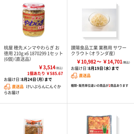
桃屋 穂先メンマやわらぎ お
讃陽食品工業 業務用 サワー
徳用 210g x6 1870299 1セット
クラウト（オランダ産）
(6個)（直送品）
￥10,982
￥14,701
￥3,514
お届け日：
8月19日（水）まで
（税込）
1個あたり ￥585.67
直送品
お届け日：
8月24日（月）まで
種類・販売単位違いの商品が
2
商品あります
直送品
けいぷらんにんぐか
らお届け