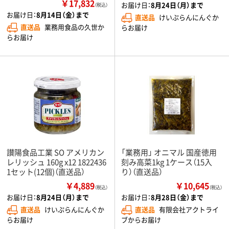
￥17,832
お届け日：
8月24日（月）まで
（税込）
お届け日：
8月14日（金）まで
直送品
けいぷらんにんぐか
直送品
業務用食品の久世か
らお届け
らお届け
讃陽食品工業 SO アメリカン
「業務用」 オニマル 国産徳用
レリッシュ 160g x12 1822436
刻み高菜1kg 1ケース（15入
1セット(12個)（直送品）
り）（直送品）
￥4,889
￥10,645
（税込）
（税込）
お届け日：
8月24日（月）まで
お届け日：
8月28日（金）まで
直送品
けいぷらんにんぐか
直送品
有限会社アクトライ
らお届け
ブからお届け