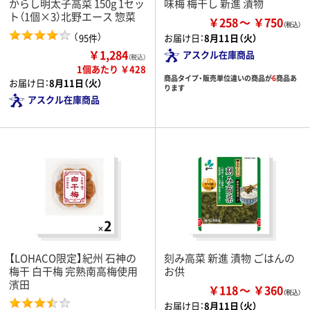
からし明太子高菜 150g 1セッ
味梅 梅干し 新進 漬物
ト（1個×3）北野エース 惣菜
￥258
￥750
（
）
95件
お届け日：
8月11日（火）
￥1,284
アスクル在庫商品
（税込）
1個あたり ￥428
商品タイプ・販売単位違いの商品が
6
商品あ
お届け日：
8月11日（火）
ります
アスクル在庫商品
【LOHACO限定】紀州 石神の
刻み高菜 新進 漬物 ごはんの
梅干 白干梅 完熟南高梅使用
お供
濱田
￥118
￥360
お届け日：
8月11日（火）