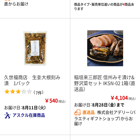
直からお届け
商品タイプ・販売単位違いの商品が
4
商品あ
ります
久世福商店 生姜大根刻み
稲垣来三郎匠 信州みそ漬け&
漬 1パック
野沢菜セット IKSN-02 1箱（直
送品）
（
）
7件
￥4,104
￥540
（税込）
（税込）
お届け日：
8月28日（金）まで
お届け日：
8月11日（火）
直送品
株式会社アデリー（バ
アスクル在庫商品
ラエティギフトショップ）からお
届け