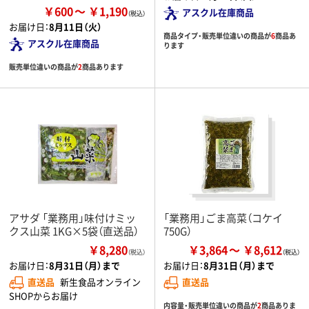
￥600
￥1,190
アスクル在庫商品
お届け日：
8月11日（火）
商品タイプ・販売単位違いの商品が
6
商品あ
アスクル在庫商品
ります
販売単位違いの商品が
2
商品あります
アサダ 「業務用」味付けミッ
「業務用」ごま高菜（コケイ
クス山菜 1KG×5袋（直送品）
750G）
￥8,280
￥3,864
￥8,612
（税込）
お届け日：
8月31日（月）まで
お届け日：
8月31日（月）まで
直送品
新生食品オンライン
直送品
SHOPからお届け
内容量・販売単位違いの商品が
2
商品ありま