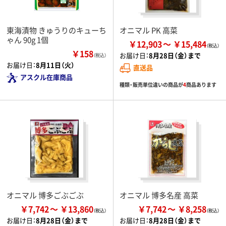
東海漬物 きゅうりのキューち
オニマル PK 高菜
ゃん 90g 1個
￥12,903
￥15,484
￥158
お届け日：
8月28日（金）まで
（税込）
お届け日：
8月11日（火）
直送品
アスクル在庫商品
種類・販売単位違いの商品が
4
商品あります
オニマル 博多ごぶごぶ
オニマル 博多名産 高菜
￥7,742
￥13,860
￥7,742
￥8,258
お届け日：
8月28日（金）まで
お届け日：
8月28日（金）まで