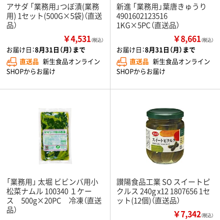
アサダ 「業務用」つぼ漬(業務
新進 「業務用」葉唐きゅうり
用) 1セット(500G×5袋)（直送
4901602123516
品）
1KG×5PC（直送品）
￥4,531
￥8,661
（税込）
（税込）
お届け日：
8月31日（月）まで
お届け日：
8月31日（月）まで
直送品
新生食品オンライン
直送品
新生食品オンライン
SHOPからお届け
SHOPからお届け
「業務用」 太堀 ビビンバ用小
讃陽食品工業 SO スイートピ
松菜ナムル 100340 １ケー
クルス 240g x12 1807656 1セ
ス 500g×20PC 冷凍（直送
ット(12個)（直送品）
品）
￥7,342
（税込）