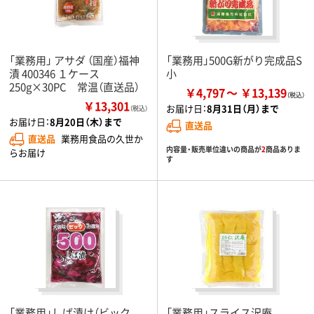
「業務用」 アサダ （国産）福神
「業務用」500G新がり完成品S
漬 400346 １ケース
小
250g×30PC 常温（直送品）
￥4,797
￥13,139
￥13,301
お届け日：
8月31日（月）まで
（税込）
お届け日：
8月20日（木）まで
直送品
直送品
業務用食品の久世か
内容量・販売単位違いの商品が
2
商品ありま
らお届け
す
「業務用」しば漬け（ビック
「業務用」スライス沢庵