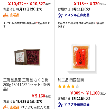
￥10,422
￥10,527
￥118
￥330
お届け日：
8月13日（木）まで
お届け日：
8月11日（火）
直送品
アスクル在庫商品
タイプ・販売単位違いの商品が
2
商品ありま
商品タイプ・販売単位違いの商品が
6
商品あ
す
ります
王隠堂農園 王隠堂 さくら梅
加工品 四国健商
800g 13011482 1セット（直送
品）
￥309
￥1,100
￥5,160
（税込）
お届け日：
8月11日（火）
お届け日：
8月28日（金）まで
アスクル在庫商品
直送品
けいぷらんにんぐ産