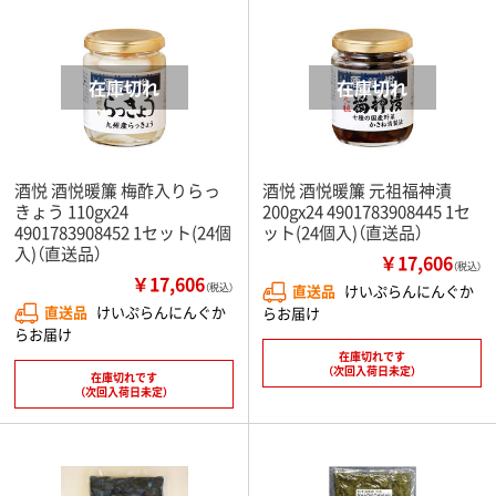
酒悦 酒悦暖簾 梅酢入りらっ
酒悦 酒悦暖簾 元祖福神漬
きょう 110gx24
200gx24 4901783908445 1セ
4901783908452 1セット(24個
ット(24個入)（直送品）
入)（直送品）
￥17,606
（税込）
￥17,606
（税込）
直送品
けいぷらんにんぐか
直送品
けいぷらんにんぐか
らお届け
らお届け
在庫切れです
（次回入荷日未定）
在庫切れです
（次回入荷日未定）