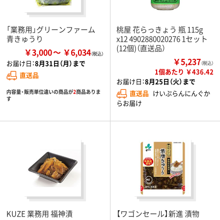
「業務用」グリーンファーム
桃屋 花らっきょう 瓶 115g
青きゅうり
x12 4902880020276 1セット
(12個)（直送品）
￥3,000
￥6,034
￥5,237
お届け日：
8月31日（月）まで
（税込）
1個あたり ￥436.42
直送品
お届け日：
8月25日（火）まで
内容量・販売単位違いの商品が
2
商品ありま
直送品
けいぷらんにんぐか
す
らお届け
KUZE 業務用 福神漬
【ワゴンセール】新進 漬物