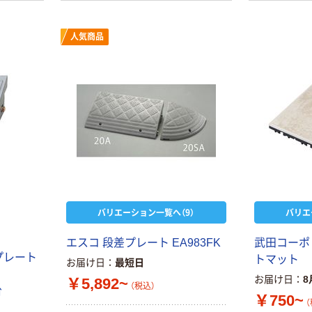
人気商品
バリエーション一覧へ（9）
バリエ
エスコ 段差プレート EA983FK
武田コーポ
プレート
トマット
お届け日
最短日
お届け日
8
￥5,892~
（税込）
台
￥750~
（