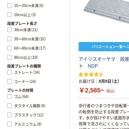
15～20cm未満（6）
20cm以上（3）
段差プレート長さ
30cm未満（21）
30～60cm未満（32）
バリエーション一覧へ（2
60～90cm未満（17）
90cm以上（19）
アイリスオーヤマ 段
ト NDP
段差プレートの種類
ストレート（34）
お届け日
8月8日（土）
コーナー（24）
￥2,565~
プレートの材質
（税込）
ゴム（64）
歩行者のつまづきや自転車
ダクタイル鋳鉄（9）
の転倒を防止する段差プレ
プラスチック（12）
す。水が抜けやすい底面形状
雨等で流されにくくなって
アルミニウム（8）