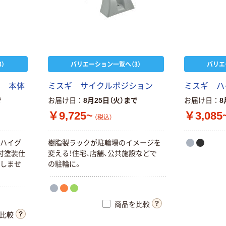
大自工業 メルテ
エルモ しゅろ縄
ック プラスチッ
玉巻 天然植物繊
）
バリエーション一覧へ（3）
バリエ
ク タイヤストッ
維 パーム
パー 大型トラッ
￥1,470~
￥371~
（税込）
ク以下 FT
ー 本体
ミスギ サイクルポジション
ミスギ ハ
（税込）
で
お届け日
8月25日（火）まで
お届け日
8
人気商品
キャプテンスタ
￥9,725~
￥3,085
（税込）
パール金属 キャ
ッグ PEカラー
プテンスタッグ
ボール50球 UX
クイックシェー
くハイグ
樹脂製ラックが駐輪場のイメージを
￥807~
（税込）
ド 300UV
付塗装仕
変える！住宅、店舗、公共施設などで
￥25,300~
ちしませ
の駐輪に。
（税込）
【土のう袋】萩原
工業 ウォータ
結一産業 日よけ
ー・バスター（高
テント
性能・吸水土の
商品を比較
￥9,310
（税込）
￥23,149~
う） 7枚入り WB
比較
（税込）
ー7 1袋（7枚入）