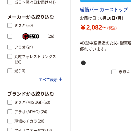
当日〜翌々日お届け（41)
緩衝バー カーストップ
メーカーから絞り込む
お届け日
8月10日（月）
ミスギ（50）
￥2,082~
（税込）
（26）
●D型中空構造のため、衝撃
アラオ（24）
優れています。
丸紅フォレストリンクス
（20）
光（13）
商品を
すべて表示
ブランドから絞り込む
ミスギ（MISUGI）（50）
アラオ（ARAO）（24）
現場のチカラ（20）
アイリスオーヤマ（13）