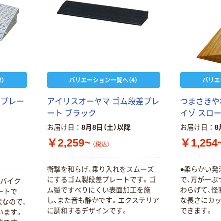
）
バリエーション一覧へ（4）
バリエ
差プレー
アイリスオーヤマ ゴム段差プレ
つまさきや
ート ブラック
イゾ スロ
お届け日
8月8日（土）以降
お届け日
8
￥2,259~
￥1,254
（税込）
衝撃を和らげ、乗り入れをスムーズ
●柔らかい発
にするゴム製段差プレートです。ゴ
で、万が一ぶ
・バイク
ム製ですべりにくい表面加工を施
わらげて、怪
ートで
し、また音も静かです。エクステリア
な長さにカ
なので、
に調和するデザインです。
できます。
います。