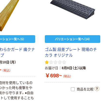
ーション一覧へ（6）
バリエーション一覧へ（14）
わらかガード 痛クナ
ゴム製 段差プレート 現場のチ
ープ
カラ オリジナル
月10日（月）
お届け日
8月8日（土）以降
~
（税込）
￥698~
（税込）
泡材を使用しているの
つかった時も衝撃をや
商品を比較
我から守ります。●自由
ットして使用することも