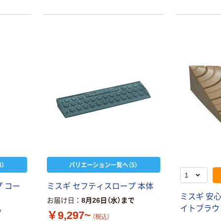
カゴへ
人気商品
人気商品
三共コーポレー
【フレコン】 モリ
ション sita 深型
リン 産廃用フレ
スコップ角型
コンバック
￥250~
（税込）
EBAG 1箱（10枚
￥13,500
入）
（税込）
人気商品
カゴへ
【カー用品】
Meltec（メルテ
ック） タイヤス
人気商品
トッパー ゴムタ
￥1,339~
イプ 1個
浅香工業 金象
（税込）
カラー 移植コテ
）
バリエーション一覧へ（5）
スチール製 ショ
ベル スコップ
 コー
ミスギ セフティスロープ 本体
￥353~
（税込）
ミスギ 安心
お届け日
8月26日（水）まで
イトブラウン
で
￥9,297~
（税込）