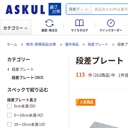
...
段差プ
カテゴリー
履歴・再注文
マイカタログ
クイックオーダー
ホーム
物流・現場用品/台車
屋外用品
段差プレート
段差プ
段差プレート
カテゴリー
段差プレート
115
件（263商品）中
1件
段差プレート（263）
スペックで絞り込む
段差プレート高さ
人気商品
5cm未満（50）
5～10cm未満（42）
10～15cm未満（10）