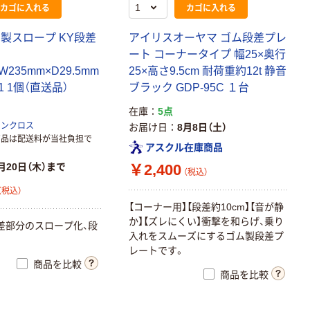
カゴに入れる
カゴに入れる
製スロープ KY段差
アイリスオーヤマ ゴム段差プレ
ート コーナータイプ 幅25×奥行
W235mm×D29.5mm
25×高さ9.5cm 耐荷重約12t 静音
01 1個（直送品）
ブラック GDP-95C １台
在庫
5点
ーンクロス
お届け日
8月8日（土）
商品は配送料が当社負担で
アスクル在庫商品
￥2,400
月20日（木）まで
（税込）
（税込）
【コーナー用】【段差約10cm】【音が静
か】【ズレにくい】衝撃を和らげ、乗り
差部分のスロープ化、段
入れをスムーズにするゴム製段差プ
レートです。
商品を比較
商品を比較