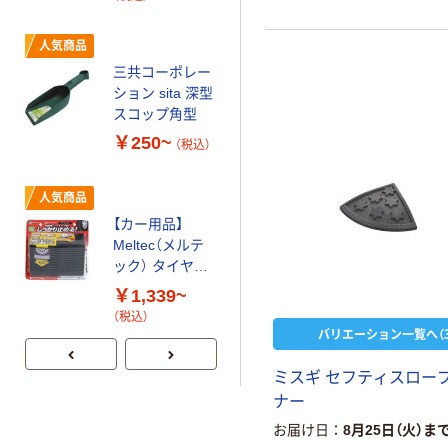
人気商品
人気商品
マイスト MYST
三共コーポレー
タイヤストッパ
ション sita 深型
ー 5115 1パック
スコップ角型
(2個) 556-
￥1,515
（税込）
2912（直送品）
￥250~
（税込）
カゴへ
人気商品
【カー用品】
人気商品
Meltec（メルテ
キャプテンスタ
ック） タイヤス
ッグ タープ&パ
トッパー ゴムタ
￥1,339~
ラソル用ウォー
イプ 1個
ターウエイト
（税込）
￥3,056
（税込）
バリエーション一覧へ（3
10kg ネイビー
UD-0067 1個
カゴへ
ミスギ セフティスロープ
ナー
人気商品
お届け日
8月25日（火）ま