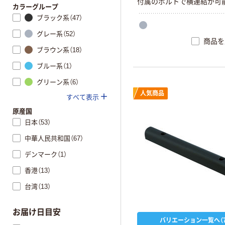
付属のボルトで横連結が可
カラーグループ
ブラック系（47）
グレー系（52）
商品を
ブラウン系（18）
ブルー系（1）
グリーン系（6）
人気商品
すべて表示
原産国
日本（53）
中華人民共和国（67）
デンマーク（1）
香港（13）
台湾（13）
お届け日目安
バリエーション一覧へ（7