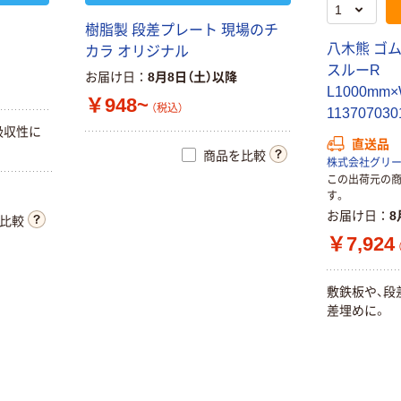
樹脂製 段差プレート 現場のチ
八木熊 ゴム
カラ オリジナル
スルーR
お届け日
8月8日（土）以降
L1000mm×
￥948~
（税込）
11370703
吸収性に
直送品
商品を比較
株式会社グリ
この出荷元の
す。
お届け日
8
比較
￥7,924
敷鉄板や、段
差埋めに。