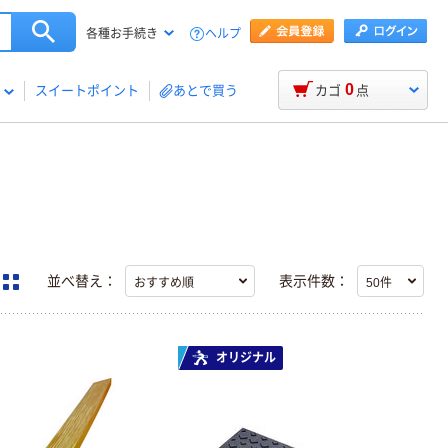
ヘルプ
各種お手続き
0
スイートポイント
あとで買う
カゴ
点
並べ替え：
表示件数：
オリジナル