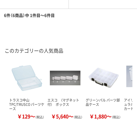
6件（6商品）中 1件目～6件目
このカテゴリーの人気商品
トラスコ中山
エスコ （マグネット
グリーンパル パーツ部
アイリス
TPC/TRUSCO パーツケ
付） ボックス
品ケース
ュラル
ース
カー N-7
￥129～
￥5,640～
￥1,880～
￥
（税込）
（税込）
（税込）