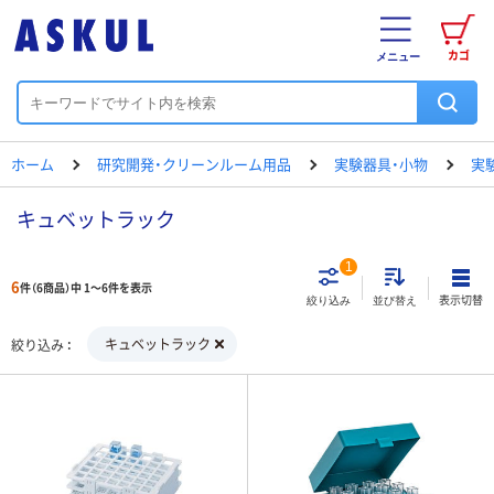
カゴ
メニュー
ホーム
研究開発・クリーンルーム用品
実験器具・小物
実
キュベットラック
1
6
件（6商品）中 1～6件を表示
表示切替
絞り込み
並び替え
キュベットラック
絞り込み