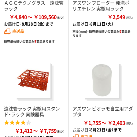
ＡＧＣテクノグラス 遠沈管
アズワン フローター 発泡ポ
ラック
リエチレン 実験用ラック
￥4,840
￥109,560
￥2,549
（税込）
お届け日：
8月28日（金）まで
お届け日：
8月11日（火）
直送品
穴径(mm)・販売単位違いの商品が
2
商品あ
ります
販売単位違いの商品が
3
商品あります
遠沈管ラック 実験用スタン
アズワン ビオラモ自立用アダ
ド・ラック 実験器具
プタ
￥1,755
￥2,403
お届け日：
8月21日（金）まで
￥1,412
￥7,759
直送品