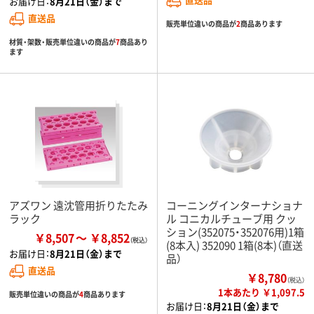
お届け日：
8月21日（金）まで
直送品
販売単位違いの商品が
2
商品あります
材質・架数・販売単位違いの商品が
7
商品あり
ます
アズワン 遠沈管用折りたたみ
コーニングインターナショナ
ラック
ル コニカルチューブ用 クッ
ション(352075・352076用)1箱
￥8,507
￥8,852
(8本入) 352090 1箱(8本)（直送
お届け日：
8月21日（金）まで
品）
直送品
￥8,780
（税込）
1本あたり ￥1,097.5
販売単位違いの商品が
4
商品あります
お届け日：
8月21日（金）まで