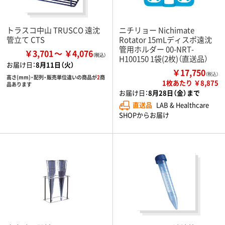
トラスコ中山 TRUSCO 遠沈
ニチリョー Nichimate
管立て CTS
Rotator 15mLディスポ遠沈
管用ホルダー 00-NRT-
￥3,701
￥4,076
H100150 1袋(2枚)（直送品）
お届け日：
8月11日（火）
￥17,750
（税込）
高さ(mm)・配列・販売単位違いの商品が
2
商
1枚あたり ￥8,875
品あります
お届け日：
8月28日（金）まで
直送品
LAB & Healthcare
SHOPからお届け