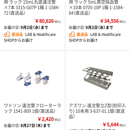
用 ラック 15mL丸底遠沈管
用 ラック 5mL真空採血管
×7本 3315-G07P 1箱 1-1584-
×10本 0705-10P 1箱 1-1584-
72（直送品）
64（直送品）
￥80,626
￥34,556
（税込）
（税込）
お届け日：
9月2日（水）まで
お届け日：
9月2日（水）まで
直送品
LAB & Healthcare
直送品
LAB & Healthcare
SHOPからお届け
SHOPからお届け
ワトソン 遠沈管フローターラ
アズワン 遠沈管立Z型(刻印入
ック 1541-809 1個（直送品）
り) 10本用 3-637-01 1個（直送
品）
￥2,420
（税込）
￥5,644
お届け日：
8月27日（木）まで
（税込）