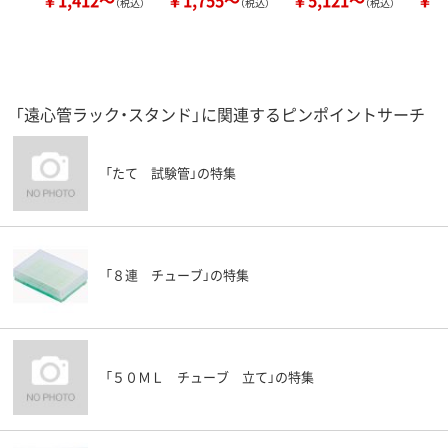
￥1,412～
￥1,755～
￥5,121～
￥3
（税込）
（税込）
（税込）
「遠心管ラック・スタンド」に関連するピンポイントサーチ
「たて 試験管」の特集
「８連 チューブ」の特集
「５０ＭＬ チューブ 立て」の特集