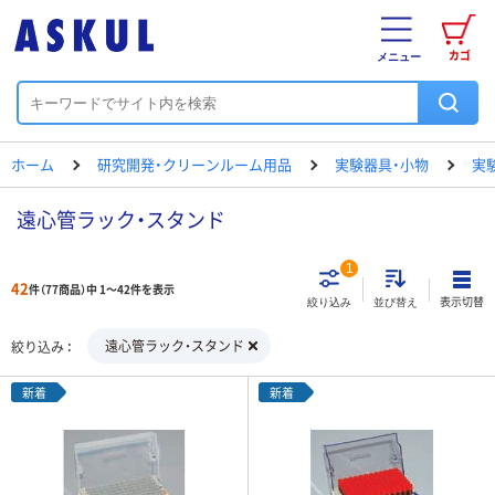
カゴ
メニュー
ホーム
研究開発・クリーンルーム用品
実験器具・小物
実
遠心管ラック・スタンド
1
42
件（77商品）中 1～42件を表示
表示切替
絞り込み
並び替え
遠心管ラック・スタンド
絞り込み
新着
新着