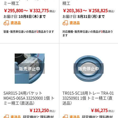
ミー精工
精工
￥295,800
￥332,775
￥203,363
￥258,825
お届け日：
10月8日（木）まで
お届け日：
8月31日（月）まで
直送品
直送品
容量・販売単位違いの商品が
2
商品あります
対応機種・販売単位違いの商品が
3
商品あり
ます
SAR015-24用バケット
TR015-SC18用トレー TRA-01
M0415-06SA 33250900 1個 ト
33250901 1個 トミー精工（直
ミー精工（直送品）
送品）
￥123,250
￥86,275
（税込）
（税込）
直送品
研究機材と理科教材
直送品
研究機材と理科教材