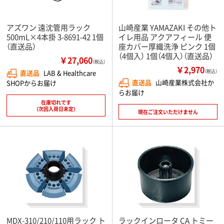
アズワン 遠沈管用ラック
山崎産業 YAMAZAKI その他ト
500mL×4本掛 3-8691-42 1個
イレ用品 アクアフィール 便
（直送品）
座カバー厚織洗浄 ピンク 1個
（4個入） 1個（4個入）（直送品）
￥27,060
（税込）
￥2,970
直送品
LAB & Healthcare
（税込）
直送品
山崎産業株式会社か
SHOPからお届け
らお届け
在庫切れです
（次回入荷日未定）
現在ご注文いただけません
MDX-310/210/110用ラック ト
ラックインロータ CA トミー