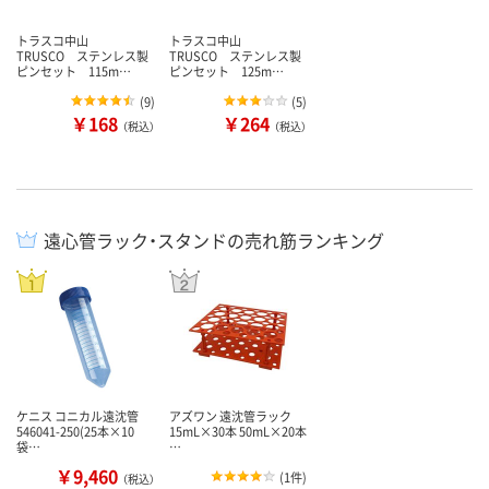
トラスコ中山
トラスコ中山
TRUSCO ステンレス製
TRUSCO ステンレス製
ピンセット 115m…
ピンセット 125m…
(
9
)
(
5
)
￥168
￥264
（税込）
（税込）
遠心管ラック・スタンドの売れ筋ランキング
ケニス コニカル遠沈管
アズワン 遠沈管ラック
546041-250(25本×10
15mL×30本 50mL×20本
袋…
…
￥9,460
(
1件
)
（税込）