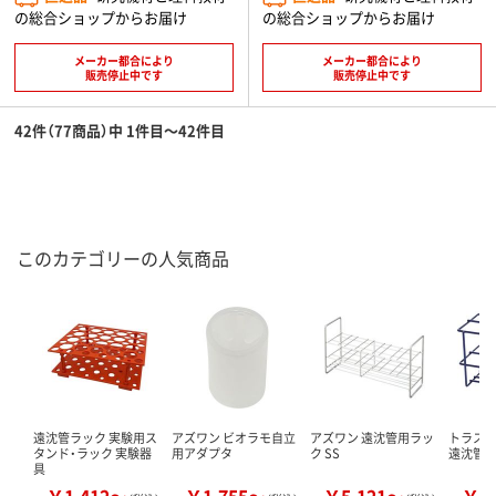
の総合ショップからお届け
の総合ショップからお届け
メーカー都合により
メーカー都合により
販売停止中です
販売停止中です
42件（77商品）中 1件目～42件目
このカテゴリーの人気商品
遠沈管ラック 実験用ス
アズワン ビオラモ自立
アズワン 遠沈管用ラッ
トラスコ
タンド・ラック 実験器
用アダプタ
ク SS
遠沈管立
具