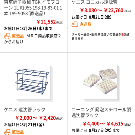
東京硝子器械 TGK イモフコ
ケニス コニカル遠沈管
ーン 1L #1055 198-19-83-01 1
￥3,080
￥23,760
本 189-9058（直送品）
お届け日：
8月21日（金）
￥11,552
（税込）
直送品
お届け日：
8月26日（水）まで
メーカー品番・販売単位違いの商品が
9
商品
直送品
ＭＲＯ商品取扱店２
あります
からお届け
ケニス 遠沈管ラック
コーニング 発泡スチロール製
遠沈管ラック
￥2,090
￥2,420
￥4,400
￥4,615
お届け日：
8月21日（金）
お届け日：
8月27日（木）まで
直送品