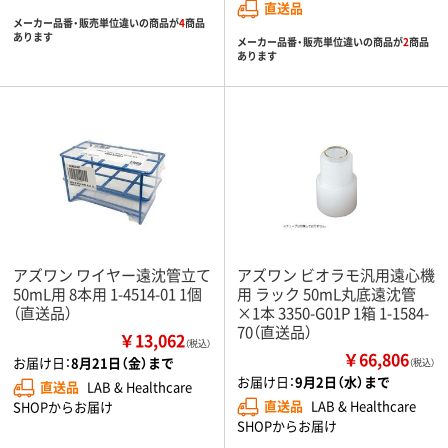
直送品
メーカー品番・販売単位違いの商品が
4
商品
あります
メーカー品番・販売単位違いの商品が
2
商品
あります
アズワン ワイヤー遠沈管立て
アズワン ビオラモ汎用遠心機
50mL用 8本用 1-4514-01 1個
用 ラック 50mL丸底遠沈管
（直送品）
×1本 3350-G01P 1箱 1-1584-
70（直送品）
￥13,062
（税込）
￥66,806
お届け日：
8月21日（金）まで
（税込）
お届け日：
9月2日（水）まで
直送品
LAB & Healthcare
直送品
LAB & Healthcare
SHOPからお届け
SHOPからお届け