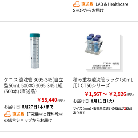
直送品
LAB & Healthcare
SHOPからお届け
ケニス 遠沈管 3095-345(自立
積み重ね遠沈管ラック（50mL
型50mL 500本) 3095-345 1組
用） CT50シリーズ
(500本)（直送品）
￥1,567
￥2,926
￥55,440
お届け日：
8月11日（火）
（税込）
お届け日：
8月27日（木）まで
サイズ（mm）・販売単位違いの商品が
2
商品
あります
直送品
研究機材と理科教材
の総合ショップからお届け