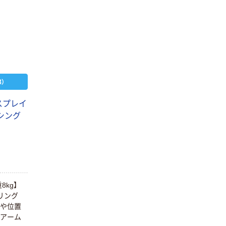
）
スプレイ
シング
8kg】
リング
度や位置
イアーム