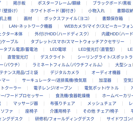
プ
掲示板
ポスターフレーム/額縁
ブラックボード/黒板
（壁掛け）
ホワイトボード（脚付き）
小物入れ
書類収
/机上棚
画材
ボックスファイル（ヨコ）
書類保存箱
LAN・ネットワーク機器
WEBカメラ/マイク/スピーカーフォ
ェクター本体
外付けHDD（ハードディスク）
内蔵HDD（ハー
ng)ケーブル
タブレット/スマホ/スマートウォッチアクセサリー
ータブル電源/蓄電池
LED電球
LED蛍光灯（直管型）
L
直管蛍光灯
デスクライト
シーリングライト/スポット
ー（パウチ）
ラミネートフィルム（パウチフィルム）
大型シュ
テナンス用品/ゴミ袋
デジタルカメラ
オーディオ機器
ーマー
サーキュレーター/送排風機/換気扇
加湿器
空気
ットクーラー
電子レンジ/オーブン
電気ポット/ケトル
ー/フードプロセッサー
食洗機/食器乾燥機
ホームベーカリ
電
マッサージ器
布張りチェア
メッシュチェア
レ
ソファ
座椅子
介護用椅子
その他 チェア/椅子
ィングデスク
研修机/フォールディングデスク
サイドワゴン