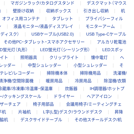
マガジンラック/カタログスタンド
デスクマット（マウス
納
壁掛け収納
収納ボックス
引き出し収納
机
オフィス用コンテナ
タブレット
プライバシーフィル
ン
液晶モニター/液晶ディスプレイ
モニターアーム
ドディスク）
USBケーブル(USB2.0)
USB Type-Cケーブル
その他PC・タブレット・スマホアクセサリー
アルカリ乾電池
ED蛍光灯（丸形）
LED蛍光灯（シーリング形）
LEDスポッ
ライト
照明器具
クリップライト
懐中電灯
ヘ
レッダー
中型シュレッダー
小型シュレッダー
そ
テレビ/レコーダー
掃除機本体
掃除機用品
洗濯機/
清浄機/空間除菌機
暖房用品
冷房用品
除湿機/衣類
冷蔵庫/冷凍庫/冷温庫・保温庫
炊飯器
IH調理器/ホットプ
ー/クッキングスケール
ドライヤー
ヘアアイロン
ザーチェア
椅子用部品
会議用椅子/ミーティングチェ
平机
片袖机
L字(L型)デスク/ラウンドデスク
昇降
/脇机
デスクサイドテーブル
その他スチールデスク/机