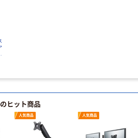
アーキサイト モ
ニターアーム 補
強プレート モニ
タークランプオ
￥980
（税込）
プション品 AS-
ス
MABO05 1個
ア
カゴへ
A
人気商品
スタープラチナ
快適ワークのモ
ニターアーム 昇
降アーム
￥12,247~
 のヒット商品
（税込）
人気商品
人気商品