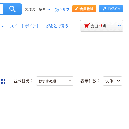
ヘルプ
各種お手続き
0
スイートポイント
あとで買う
カゴ
点
並べ替え：
表示件数：