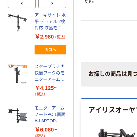
です。
アーキサイト 水
モニターアーム
平 デュアル 2枚
ロング ブラック
対応 液晶モニタ
エレコム
ーアーム ブラッ
￥2,980
￥8,580~
（税込）
ク AS-
（税込）
MABH07D 1台
カゴへ
サンワサプライ
モニターアーム
スタープラチナ
CR-LA1001N～
快適ワークのモ
お探しの商品は見
CR-LA1009N
￥14,235~
ニターアーム
（税込）
TVSOF
￥4,125~
（税込）
モニターアーム
17～32インチ
アイリスオーヤ
モニターアーム
ブラック エレコ
ノートPC 1画面
ム
￥6,480~
A-LAPTOP-
（税込）
DESK-MOUNT
￥6,080~
Startech.com
（税込）