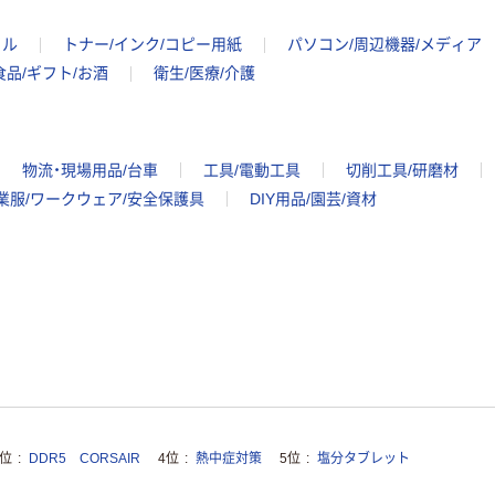
イル
トナー/インク/コピー用紙
パソコン/周辺機器/メディア
食品/ギフト/お酒
衛生/医療/介護
物流・現場用品/台車
工具/電動工具
切削工具/研磨材
業服/ワークウェア/安全保護具
DIY用品/園芸/資材
3位
DDR5 CORSAIR
4位
熱中症対策
5位
塩分タブレット