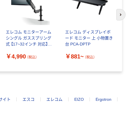
次の
エレコム モニターアーム
エレコム ディスプレイボ
エ
シングル ガススプリング
ード モニター 上 小物置き
ア
式 【17~32インチ 対応】
台 PCA-DPTP
イ
DPAWSGP01BK 1個
V
￥4,990
￥881~
￥
2
（税込）
（税込）
サイト
エスコ
エレコム
EIZO
Ergotron