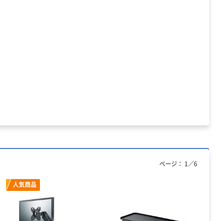
ページ：
1
／
6
人気商品