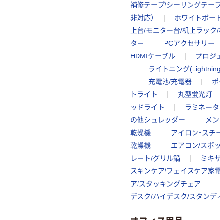
補修テープ/シーリングテー
非対応）
ホワイトボード
上台/モニター台/机上ラック
ター
PCアクセサリー
HDMIケーブル
プロジ
ライトニング(Lightni
充電池/充電器
ポ
トライト
丸型蛍光灯
ッドライト
ラミネータ
の他シュレッダー
メン
乾燥機
アイロン・スチ
乾燥機
エアコン/スポ
レート/グリル鍋
ミキサ
スキンケア/フェイスケア家
ア/スタッキングチェア
デスク/ハイデスク/スタンデ
オフィス用品