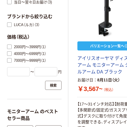
当日〜翌々日お届け（3)
ブランドから絞り込む
LUCA（ルカ）（3）
価格（税込）
バリエーション一覧へ（3
2000円～3999円（1）
4000円～6999円（1）
アイリスオーヤマ ディ
7000円～9999円（1）
アーム モニターアーム 
ルアーム DA ブラック
〜
円
お届け日
8月11日（火）
検索
￥3,567~
（税込）
【17～31インチ対応】【耐荷重
【多関節式/固定式/ガススプ
モニターアーム のベスト
式】デスクに取り付けて角
セラー商品
を調整できる、ディスプレ