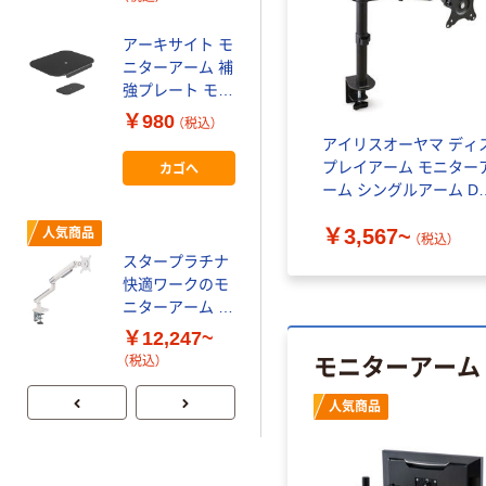
アーキサイト モ
ニターアーム 補
強プレート モニ
タークランプオ
￥980
（税込）
プション品 AS-
アイリスオーヤマ ディ
MABO05 1個
プレイアーム モニター
カゴへ
ーム シングルアーム D
ブラック
￥3,567~
人気商品
（税込）
スタープラチナ
快適ワークのモ
ニターアーム 昇
降アーム
￥12,247~
モニターアーム
（税込）
人気商品