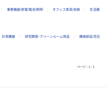
事務機器/家電/電池/照明
オフィス家具/収納
生活雑
計測機器
研究開発・クリーンルーム用品
機械部品/空圧
ページ：
1
／
1