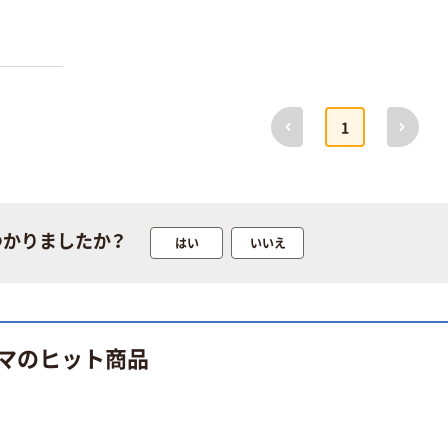
アーキサイト 水
平 デュアル 2枚
対応 液晶モニタ
ーアーム ブラッ
前へ
次へ
￥2,980
（税込）
1
ク AS-
MABH07D 1台
カゴへ
スタープラチナ
快適ワークのモ
つかりましたか？
はい
いいえ
ニターアーム
TVSOF
￥4,125~
（税込）
マのヒット商品
モニターアーム
ノートPC 1画面
A-LAPTOP-
DESK-MOUNT
￥6,080~
Startech.com
（税込）