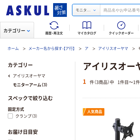
...
モニタ
カテゴリー
履歴・再注文
マイカタログ
クイックオーダー
ホーム
メーカー名から探す-【ア行】
ア
アイリスオーヤマ
アイリスオーヤマ
カテゴリー
アイリスオーヤマ
1
件（3商品）中
1件目〜1
モニターアーム（3）
スペックで絞り込む
固定方式
人気商品
クランプ（3）
お届け日目安