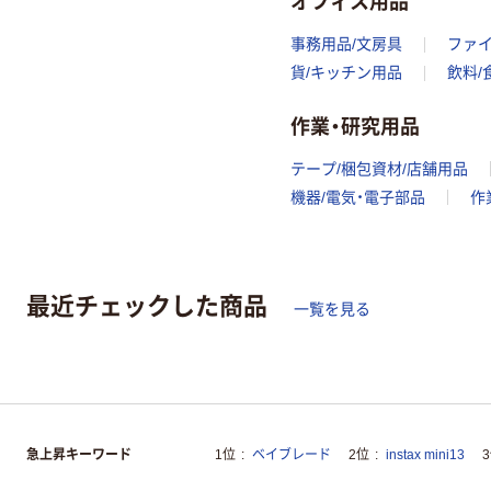
事務用品/文房具
ファ
貨/キッチン用品
飲料/
作業・研究用品
テープ/梱包資材/店舗用品
機器/電気・電子部品
作
最近チェックした商品
一覧を見る
急上昇キーワード
1位
ベイブレード
2位
instax mini13