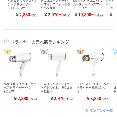
小泉成器 マイナスイオ
テスコム ヘアドライヤ
SALONIA（サロニア）ス
パナソニ
ンヘアドライヤー
ー マイナスイオン 折り
ムースシャインスマー
ドライヤ
KHD-9620/W…
たたみ 軽量 …
トドライヤー
EH-KE
￥2,880
￥2,970～
￥19,800～
￥5
（税込）
（税込）
（税込）
ドライヤーの売れ筋ランキング
小泉成器 マイナスイオン
テスコム ヘアドライヤー
KOIZUMI（コイズミ） ヘア
テ
ヘアドライヤー KHD-
マイナスイオン 折りたた
ドライヤー 風量1.9、ツ
折
9620/W…
み 軽量 …
イ…
ト
￥2,880
￥2,970
￥3,850
（税込）
（税込）
（税込）
ランキング一覧