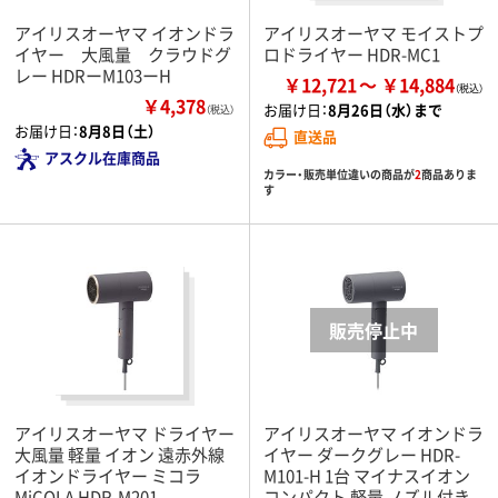
アイリスオーヤマ イオンドラ
アイリスオーヤマ モイストプ
イヤー 大風量 クラウドグ
ロドライヤー HDR-MC1
レー HDRーM103ーH
￥12,721
￥14,884
￥4,378
お届け日：
8月26日（水）まで
（税込）
お届け日：
8月8日（土）
直送品
アスクル在庫商品
カラー・販売単位違いの商品が
2
商品ありま
す
アイリスオーヤマ ドライヤー
アイリスオーヤマ イオンドラ
大風量 軽量 イオン 遠赤外線
イヤー ダークグレー HDR-
イオンドライヤー ミコラ
M101-H 1台 マイナスイオン
MiCOLA HDR-M201
コンパクト 軽量 ノズル付き