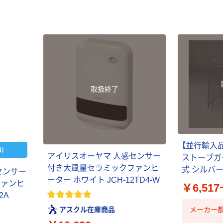
本気プライス
オリジナル
蛍光オプテック
【アスクル限定】
ス1(アスクル限
ファーストレイ
定モデル) 蛍光
ト ニトリルグ
ペン ゼブラ
ローブ ホワイ
￥52~
￥698~
（税込）
（税込）
ト 粉なし（パ
ウダーフリー）
本気プライス
本気プライス
取扱終了
嬬恋銘水 ナチュ
ペーパータオル
ラルミネラルウ
小判・シングル
ォーター 500ml
再生紙 200枚
キャップシール
FSC認証紙 アス
￥1,037~
￥143~
（税込）
付き／2Lラベル
クルオリジナル
（税込）
レス 10本
【並行輸入
）
本気プライス
アイリスオーヤマ 人感センサー
ストーブガ
オリジナル
ティッシュペー
付き大風量セラミックファンヒ
式 シルバ
センサー
スズラン 酒精綿
パー ボックス
ーター ホワイト JCH-12TD4-W
ファンヒ
G バルクタイプ
￥6,517
モカ 200組 5個
2A
指定医薬部外品
アスクル オリジ
￥428~
（税込）
ナルティッシュ
￥140~
アスクル在庫商品
メーカー
（税込）
PEFC認証