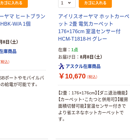
カゴに入れる
カゴに入れる
ーヤマ ヒートブラン
アイリスオーヤマ ホットカーペ
HBK-W/A 1個
ット 2畳 電気カーペット
176×176cm 室温センサー付
HCM-T1818-H グレー
月8日（土）
在庫
1点
在庫商品
お届け日
8月8日（土）
（税込）
アスクル在庫商品
￥10,670
（税込）
SBポートやモバイルバ
の給電が可能です。
【2畳：176×176cm】【ダニ退治機能】
【カーペット・こたつと併用可】【暖房
面積切替可能】室温センサー付きで
より省エネなホットカーペットで
す。