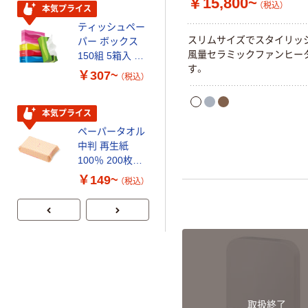
￥15,800~
（税込）
本気プライス
本気プライス
ティッシュペー
トイレットペー
スリムサイズでスタイリッ
パー ボックス
パー シングル
風量セラミックファンヒー
150組 5箱入 ア
120ｍ 再生紙
す。
スクル スマート
100% 6ロール
￥307~
￥455~
（税込）
（税込）
コンパクト ビ
リサイクル100
ビッド PEFC認
芯あり FSC認
証
証
本気プライス
期間限定価格
ペーパータオル
アスクル プラ
中判 再生紙
スチックグロー
100％ 200枚
ブ 薄手 粉な
FSC認証 シング
し（パウダーフ
￥149~
￥298~
（税込）
（税込）
ル 大王製紙共同
リー）
企画 オリジナル
取扱終了