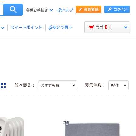
ヘルプ
各種お手続き
0
スイートポイント
あとで買う
カゴ
点
並べ替え：
表示件数：