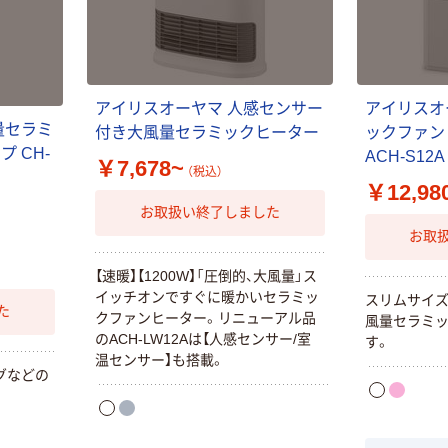
アイリスオーヤマ 人感センサー
アイリスオ
量セラミ
付き大風量セラミックヒーター
ックファン
 CH-
ACH-S12A
￥7,678~
（税込）
￥12,98
お取扱い終了しました
お取
【速暖】【1200W】「圧倒的、大風量」ス
イッチオンですぐに暖かいセラミッ
スリムサイ
た
クファンヒーター。リニューアル品
風量セラミ
のACH-LW12Aは【人感センサー/室
す。
温センサー】も搭載。
グなどの