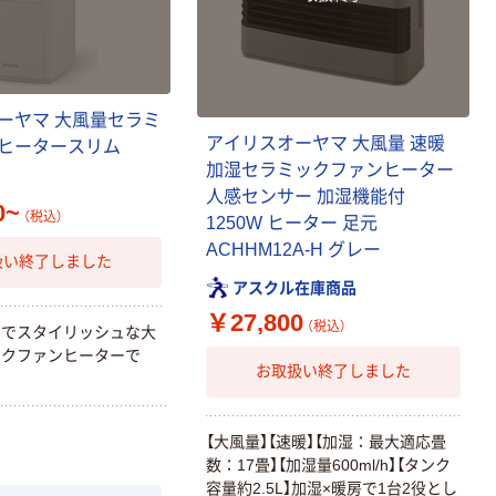
ーヤマ 大風量セラミ
アイリスオーヤマ 大風量 速暖
ヒータースリム
加湿セラミックファンヒーター
人感センサー 加湿機能付
0~
（税込）
1250W ヒーター 足元
ACHHM12A-H グレー
扱い終了しました
アスクル在庫商品
￥27,800
（税込）
ズでスタイリッシュな大
ックファンヒーターで
お取扱い終了しました
【大風量】【速暖】【加湿：最大適応畳
数：17畳】【加湿量600ml/h】【タンク
容量約2.5L】加湿×暖房で1台2役とし