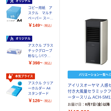
オリジナル
オリジナル
コピー用紙 ア
コピー用紙 マ
スクル マルチ
ルチペーパー
ペーパー スーパ
スーパーエコノ
ーホワイト+
ミー+
￥149~
￥149~
（税込）
（税込）
オリジナル
本気プライス
アスクル プラス
トイレットペー
チックグローブ
パー ダブル60
粉なし（パウダ
ｍ 再生紙
ーフリー）
100% 6ロール
￥398~
￥446~
（税込）
（税込）
リサイクル100
芯あり FSC認
バリエーション一覧へ（3
証
本気プライス
本気プライス
アスクル クリア
アスクル 耳にや
アイリスオーヤマ 人感
ーホルダー A4
さしい やわらか
付き大風量セラミック
スタンダード
いマスク
ータースリム ACH-SM1
￥126~
￥458~
（税込）
（税込）
お届け日
8月7日（金）以降