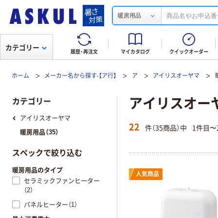
暖房用品
カテゴリー
履歴・再注文
マイカタログ
クイックオーダー
ホーム
メーカー名から探す-【ア行】
ア
アイリスオーヤマ
アイリスオーヤマ
カテゴリー
アイリスオーヤマ
22
件（35商品）中
1件目〜
暖房用品（35）
スペックで絞り込む
暖房用品のタイプ
人気商品
セラミックファンヒーター
（2）
パネルヒーター（1）