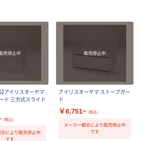
本気プライス
オリジナル
アスクル トイ
コピー用紙 ア
レのおそうじシ
スクル マルチ
ート 大王製紙
ペーパー スーパ
共同企画 トイ
ーホワイト+
￥330~
￥149~
（税込）
（税込）
レクリーナー
トイレシート
オリジナル
本気プライス
オリジナル
販売停止中
販売停止中
【ガムテープ】ア
アスクル プラス
スクル 現場のチ
チックグローブ
カラ 厚さ
粉なし（パウダ
0.22mm 布テー
ーフリー）
￥145~
￥398~
（税込）
（税込）
プ
品】アイリスオーヤマ
アイリスオーヤマ ストーブガー
本気プライス
ード 三方式スライド
ド
アスクル クリア
ー
￥6,751~
ーホルダー A4
（税込）
~
スタンダード
（税込）
メーカー都合により販売停止中
￥126~
（税込）
です
都合により販売停止中
です