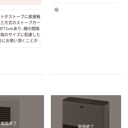
本気プライス
ティッシュペー
ットがストーブに直接触
パー ボックス
ぐ三方式のストーブガー
150組 5箱入 ア
が71cmあり、柵の間隔
スクル スマート
￥307~
（税込）
の指のサイズに配慮した
コンパクト ビ
安全にお使い頂くことが出
ビッド PEFC認
はすべりにくい素材を
証
本気プライス
す。前面の扉はスライ
ペーパータオル
おり、ストーブの操作
中判 再生紙
になっています。スト
100％ 200枚
ズに合わせて固定できる
FSC認証 シング
￥149~
（税込）
が付いています。ドラ
ル 大王製紙共同
組み立て式です。使用
企画 オリジナル
はコンパクトに折りたた
ます。
取扱終了
取扱終了