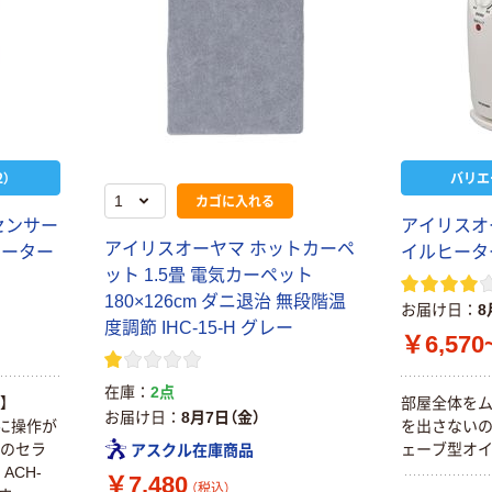
）
バリエ
カゴに入れる
センサー
アイリスオ
アイリスオーヤマ ホットカーペ
ヒーター
イルヒータ
ット 1.5畳 電気カーペット
180×126cm ダニ退治 無段階温
お届け日
8
度調節 IHC-15-H グレー
￥6,570
在庫
2点
】
部屋全体をム
お届け日
8月7日（金）
単に操作が
を出さないの
ンのセラ
ェーブ型オイ
アスクル在庫商品
ACH-
￥7,480
（税込）