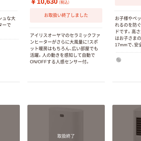
￥10,630
（税込）
オリジナル
人気商品
【アスクル限定】
お取扱い終了しました
サントリー 天然
シュな大
お子様やペ
ファーストレイ
水 ミネラルウォ
ターで
れるのを防
ト ニトリルグ
ーター ペットボ
ドです。高さ
ローブ ブル
￥698~
アイリスオーヤマのセラミックファ
（税込）
トル
はお子さま
ー 粉なし（パ
￥686~
（税込）
ンヒーターがさらに大風量に！スポ
17mmで、
ウダーフリー）
ット暖房はもちろん、広い部屋でも
来ます。脚に
オリジナル
活躍。人の動きを感知して自動で
本気プライス
使用していま
アスクル 検査用
ON/OFFする人感センサー付。
ド式になって
ファーストレイ
ディスポパンツ
がしやすい形
ト ホワイト紙コ
￥96~
（税込）
ーブのサイ
ップ
底面ワイヤー
￥374~
（税込）
イバー不要の
しない場合
んで収納でき
取扱終了