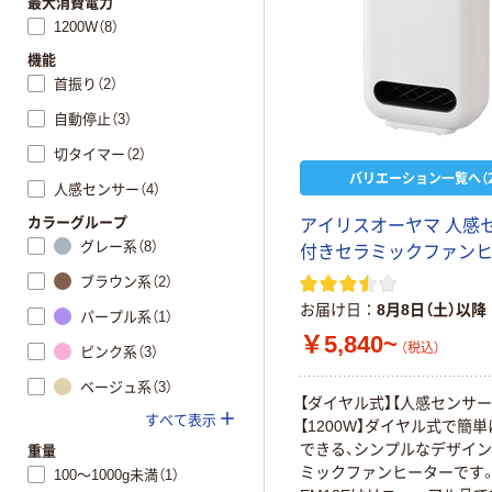
最大消費電力
1200W（8）
機能
首振り（2）
自動停止（3）
切タイマー（2）
バリエーション一覧へ（2
人感センサー（4）
カラーグループ
アイリスオーヤマ 人感
グレー系（8）
付きセラミックファン
ブラウン系（2）
お届け日
8月8日（土）以降
パープル系（1）
￥5,840~
（税込）
ピンク系（3）
ベージュ系（3）
【ダイヤル式】【人感センサー
すべて表示
【1200W】ダイヤル式で簡
できる、シンプルなデザイ
重量
ミックファンヒーターです。
100～1000g未満（1）