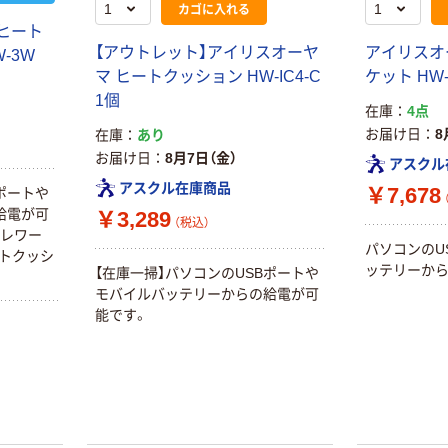
カゴに入れる
yヒート
【アウトレット】アイリスオーヤ
アイリスオ
-3W
マ ヒートクッション HW-IC4-C
ケット HW-
1個
在庫
4点
お届け日
8
在庫
あり
お届け日
8月7日（金）
アスクル
アスクル在庫商品
￥7,678
Bポートや
給電が可
￥3,289
（税込）
テレワー
パソコンのU
ートクッシ
ッテリーから
【在庫一掃】パソコンのUSBポートや
モバイルバッテリーからの給電が可
能です。