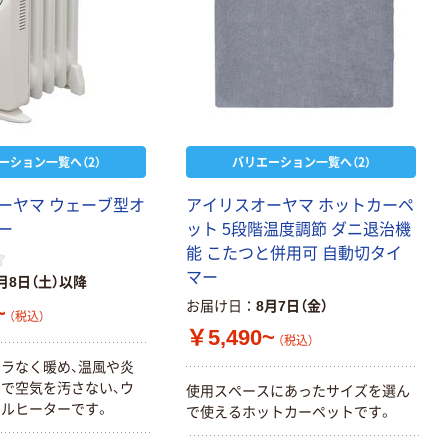
ーション一覧へ（2）
バリエーション一覧へ（2）
ーヤマ ウェーブ型オ
アイリスオーヤマ ホットカーペ
ー
ット 5段階温度調節 ダニ退治機
能 こたつと併用可 自動切タイ
マー
月8日（土）以降
お届け日
8月7日（金）
~
（税込）
￥5,490~
（税込）
ラなく暖め、温風や炎
で空気を汚さない、ウ
使用スペースにあったサイズを選ん
ルヒーターです。
で使えるホットカーペットです。