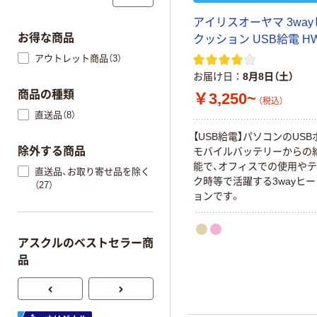
アイリスオーヤマ 3wa
お得な商品
クッション USB給電 HW
アウトレット商品（3）
お届け日
8月8日（土）
商品の種類
￥3,250~
（税込）
直送品（8）
【USB給電】パソコンのUS
除外する商品
モバイルバッテリーからの
能で、オフィスでの使用や
直送品、お取り寄せ品を除く
ク時等で活躍する3wayヒ
（27）
ョンです。
アスクルのベストセラー商
品