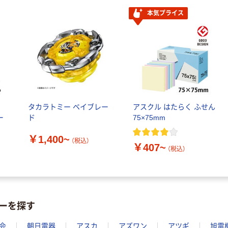
イト シンプル
ダスティーブル
本気プライス
カゴへ
ー BF-AF15P-
DA 1本
株式会社オーム
電機 LEDペンラ
イト PY
￥732~
（税込）
ル
タカラトミー ベイブレー
アスクル はたらく ふせん
ー
ド
75×75mm
￥1,400~
（税込）
￥407~
（税込）
ーを探す
会
朝日電器
アスカ
アズワン
アツギ
旭電