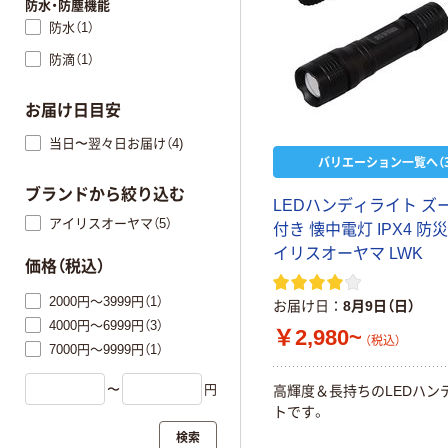
防水・防塵機能
防水（1）
防滴（1）
お届け日目安
当日〜翌々日お届け（4)
バリエーション一覧へ（3
ブランドから絞り込む
LEDハンディライト ズ
アイリスオーヤマ（5）
付き 懐中電灯 IPX4 防
イリスオーヤマ LWK
価格（税込）
2000円～3999円（1）
お届け日
8月9日（日）
4000円～6999円（3）
￥2,980~
（税込）
7000円～9999円（1）
〜
円
高輝度＆長持ちのLEDハン
トです。
検索