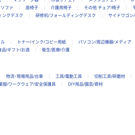
ソファ
座椅子
介護用椅子
その他 チェア/椅子
ィングデスク
研修机/フォールディングデスク
サイドワゴン
イル
トナー/インク/コピー用紙
パソコン/周辺機器/メディア
食品/ギフト/お酒
衛生/医療/介護
物流・現場用品/台車
工具/電動工具
切削工具/研磨材
業服/ワークウェア/安全保護具
DIY用品/園芸/資材