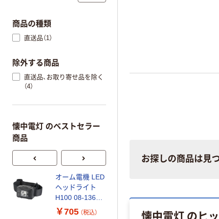
商品の種類
直送品（1）
除外する商品
直送品、お取り寄せ品を除く
（4）
懐中電灯 のベストセラー
商品
お探しの商品は見
オーム電機 LED
ジェントス
ヘッドライト
GENTOS Gシ
H100 08-1362 1
リーズ（ヘッド
個
ライト）専用充
￥705
￥3,278
懐中電灯 のヒ
（税込）
（税込）
電池 GA-02