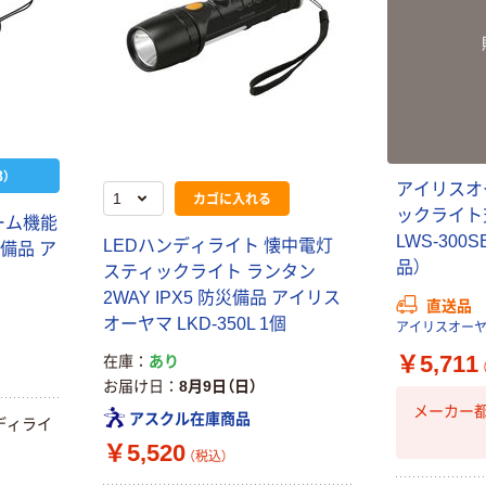
）
アイリスオ
カゴに入れる
ックライ
ーム機能
LWS-300S
LEDハンディライト 懐中電灯
災備品 ア
品）
スティックライト ランタン
2WAY IPX5 防災備品 アイリス
直送品
オーヤマ LKD-350L 1個
アイリスオー
￥5,711
在庫
あり
お届け日
8月9日（日）
メーカー
アスクル在庫商品
ディライ
￥5,520
（税込）