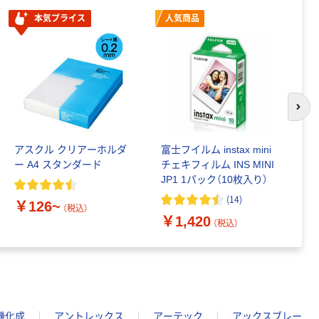
本気プライス
人気商品
次の
アスクル クリアーホルダ
富士フイルム instax mini
ゴ
ー A4 スタンダード
チェキフィルム INS MINI
乳
JP1 1パック（10枚入り）
詰
1
(
14
)
￥126~
（税込）
￥1,420
￥
（税込）
機化成
アントレックス
アーテック
アックスブレー