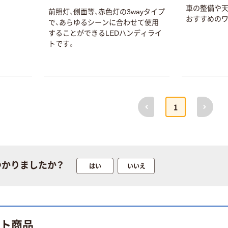
車の整備や天
前照灯、側面等、赤色灯の3wayタイプ
おすすめの
で、あらゆるシーンに合わせて使用
することができるLEDハンディライ
トです。
前へ
次へ
1
つかりましたか？
はい
いいえ
オーム電機 LED
ヘッドライト
H100 08-1362 1
個
￥705
ット商品
（税込）