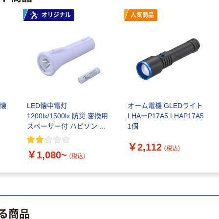
カゴへ
オリジナル
人気商品
GENTOS ジェ
ントス 高出力サ
ーチライト LK-
314D 1個
￥4,510
（税込）
カゴへ
（懐
LED懐中電灯
オーム電機 GLEDライト
1200lx/1500lx 防災 変換用
LHAーP17A5 LHAP17A5
東芝 LED懐中電
スペーサー付 ハピソン 単
1個
灯 KFL 2N（W）
1でも単3でも使える 電池
￥2,112
￥1,212~
別売
（税込）
￥1,080~
（税込）
（税込）
パナソニック
LEDネックライ
ト 首かけライト
る商品
ハンズフリーラ
￥2,180
（税込）