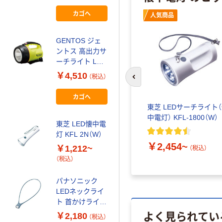
カゴへ
カゴへ
人気商品
GENTOS ジェ
ントス 高出力サ
ーチライト LK-
314D 1個
￥4,510
（税込）
前のスライドへ
カゴへ
東芝 LEDサーチライト
中電灯） KFL-1800（W）
東芝 LED懐中電
灯 KFL 2N（W）
￥2,454~
￥1,212~
（税込）
（税込）
パナソニック
LEDネックライ
ト 首かけライト
よく見られてい
ハンズフリーラ
￥2,180
（税込）