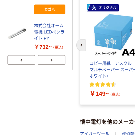
イト シンプル
ダスティーブル
オリジナル
カゴへ
ー BF-AF15P-
DA 1本
株式会社オーム
電機 LEDペンラ
イト PY
￥732~
（税込）
前のスライドへ
コピー用紙 アスク
マルチペーパー スーパ
ホワイト+
￥149~
（税込）
懐中電灯を他のメーカ
アイガーツール
浅沼商