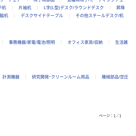
平机
片袖机
L字(L型)デスク/ラウンドデスク
昇降
/脇机
デスクサイドテーブル
その他スチールデスク/机
事務機器/家電/電池/照明
オフィス家具/収納
生活雑
計測機器
研究開発・クリーンルーム用品
機械部品/空圧
ページ：
1
／
1