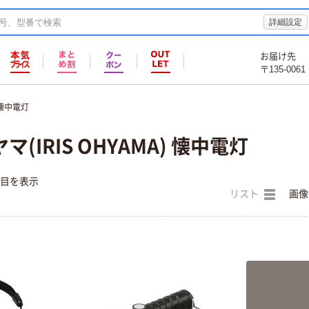
詳細設定
お届け先
〒135-0061
懐中電灯
(IRIS OHYAMA) 懐中電灯
件目を表示
リスト
画像