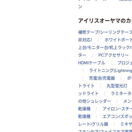
ン
アイリスオーヤマのカ
補修テープ/シーリングテー
非対応）
ホワイトボード
上台/モニター台/机上ラック
ター
PCアクセサリー
HDMIケーブル
プロジ
ライトニング(Lightni
充電池/充電器
ポ
トライト
丸型蛍光灯
ッドライト
ラミネータ
の他シュレッダー
メン
乾燥機
アイロン・スチ
乾燥機
エアコン/スポ
レート/グリル鍋
ミキサ
スキンケア/フェイスケア家