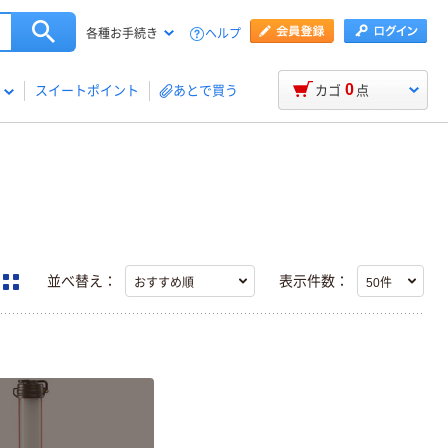
ヘルプ
各種お手続き
0
スイートポイント
あとで買う
カゴ
点
並べ替え：
表示件数：