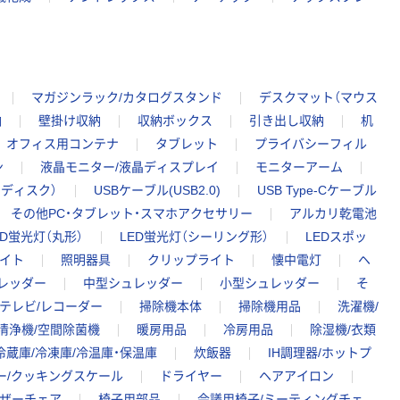
マガジンラック/カタログスタンド
デスクマット（マウス
納
壁掛け収納
収納ボックス
引き出し収納
机
オフィス用コンテナ
タブレット
プライバシーフィル
ン
液晶モニター/液晶ディスプレイ
モニターアーム
ドディスク）
USBケーブル(USB2.0)
USB Type-Cケーブル
その他PC・タブレット・スマホアクセサリー
アルカリ乾電池
ED蛍光灯（丸形）
LED蛍光灯（シーリング形）
LEDスポッ
ライト
照明器具
クリップライト
懐中電灯
ヘ
レッダー
中型シュレッダー
小型シュレッダー
そ
テレビ/レコーダー
掃除機本体
掃除機用品
洗濯機/
清浄機/空間除菌機
暖房用品
冷房用品
除湿機/衣類
冷蔵庫/冷凍庫/冷温庫・保温庫
炊飯器
IH調理器/ホットプ
ー/クッキングスケール
ドライヤー
ヘアアイロン
ザーチェア
椅子用部品
会議用椅子/ミーティングチェ