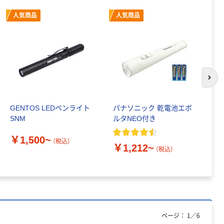
人気商品
人気商品
次の
GENTOS LEDペンライト
パナソニック 乾電池エボ
L
SNM
ルタNEO付き
ソ
ト
￥1,500~
（税込）
￥1,212~
￥
（税込）
ページ：
1
／
6