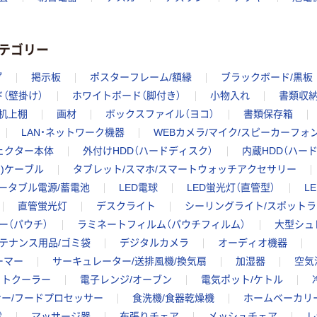
テゴリー
プ
掲示板
ポスターフレーム/額縁
ブラックボード/黒板
（壁掛け）
ホワイトボード（脚付き）
小物入れ
書類収
/机上棚
画材
ボックスファイル（ヨコ）
書類保存箱
LAN・ネットワーク機器
WEBカメラ/マイク/スピーカーフォ
ェクター本体
外付けHDD（ハードディスク）
内蔵HDD（ハー
ng)ケーブル
タブレット/スマホ/スマートウォッチアクセサリー
ータブル電源/蓄電池
LED電球
LED蛍光灯（直管型）
L
直管蛍光灯
デスクライト
シーリングライト/スポット
ー（パウチ）
ラミネートフィルム（パウチフィルム）
大型シュ
テナンス用品/ゴミ袋
デジタルカメラ
オーディオ機器
ーマー
サーキュレーター/送排風機/換気扇
加湿器
空気
ットクーラー
電子レンジ/オーブン
電気ポット/ケトル
ー/フードプロセッサー
食洗機/食器乾燥機
ホームベーカリ
電
マッサージ器
布張りチェア
メッシュチェア
レ