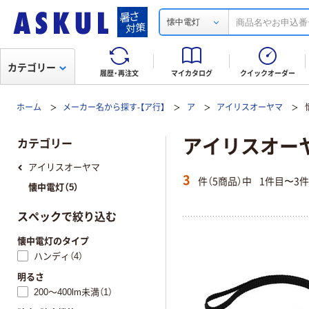
懐中電灯
カテゴリー
履歴・再注文
マイカタログ
クイックオーダー
ホーム
メーカー名から探す-【ア行】
ア
アイリスオーヤマ
アイリスオーヤマ
カテゴリー
アイリスオーヤマ
3
件（5商品）中
1件目〜3
懐中電灯（5）
スペックで絞り込む
懐中電灯のタイプ
ハンディ（4）
明るさ
200～400lm未満（1）