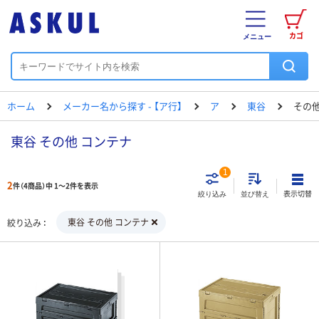
カゴ
メニュー
ホーム
メーカー名から探す - 【ア行】
ア
東谷
その他
東谷 その他 コンテナ
1
2
件（4商品）中 1～2件を表示
表示切替
絞り込み
並び替え
東谷 その他 コンテナ
絞り込み