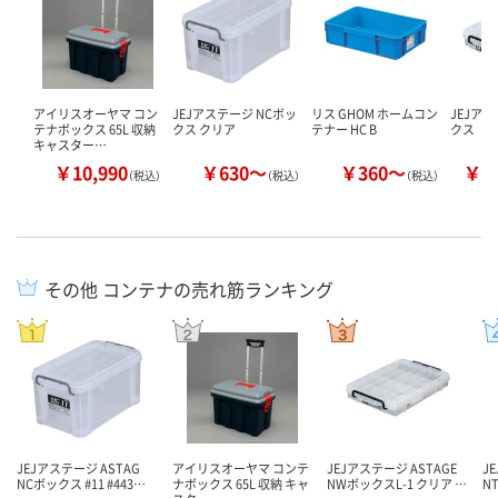
アイリスオーヤマ コン
JEJアステージ NCボッ
リス GHOM ホームコン
JEJア
テナボックス 65L 収納
クス クリア
テナー HC B
クス
キャスター…
￥10,990
￥630～
￥360～
￥2
（税込）
（税込）
（税込）
その他 コンテナの売れ筋ランキング
JEJアステージ ASTAG
アイリスオーヤマ コンテ
JEJアステージ ASTAGE
J
NCボックス #11 #443…
ナボックス 65L 収納 キャ
NWボックスL-1 クリア …
N