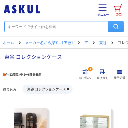
カゴ
メニュー
ホーム
メーカー名から探す - 【ア行】
ア
東谷
コレ
東谷 コレクションケース
1
6
件（12商品）中 1～6件を表示
表示切替
絞り込み
並び替え
東谷 コレクションケース
絞り込み