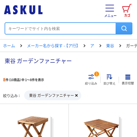
カゴ
メニュー
ホーム
メーカー名から探す - 【ア行】
ア
東谷
ガー
東谷 ガーデンファニチャー
1
8
件（10商品）中 1～8件を表示
表示切替
絞り込み
並び替え
東谷 ガーデンファニチャー
絞り込み