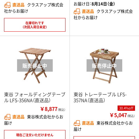
お届け日：
8月14日（金）
直送品
クラスアップ株式会
社からお届け
直送品
クラスアップ株式会
社からお届け
在庫切れです
（次回入荷日未定）
東谷 フォールディングテーブ
東谷 トレーテーブル LFS-
ル LFS-356NA（直送品）
357NA（直送品）
￥8,877
30.4%off
（税込）
￥5,047
直送品
東谷株式会社からお
（税込）
届け
直送品
東谷株式会社からお
届け
現在ご注文いただけません