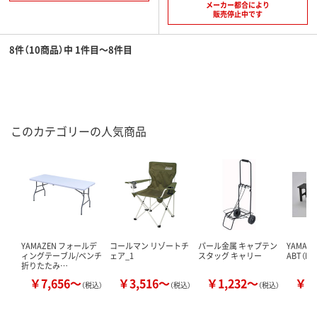
メーカー都合により
販売停止中です
8件（10商品）中 1件目～8件目
このカテゴリーの人気商品
YAMAZEN フォールデ
コールマン リゾートチ
パール金属 キャプテン
YAMAZ
ィングテーブル/ベンチ
ェア_1
スタッグ キャリー
ABT（DB
折りたたみ…
￥7,656～
￥3,516～
￥1,232～
￥8
（税込）
（税込）
（税込）