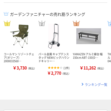
ガーデンファニチャーの売れ筋ランキング
コールマン リゾートチェ
パール金属 キャプテンス
YAMAZEN アルミ縁台 幅
T
ア(オリーブ)
タッグ NEWビッグハウン
150cm ABT-150(D…
ル
2000033560…
ドキャリー…
0
￥3,730
￥11,262
(
1件
)
（税込）
（税込）
￥2,770
（税込）
ランキング一覧