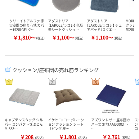
クリエイトアルファ 宇
アダストリア
アダストリア
MORIP
宙空間の座り心地 カバ
【LAKOLE/ラコレ】 低反
【LAKOLE/ラコレ】 チェ
クッショ
ー付2層GELク…
発シートクッショ…
アパッド（スクエ…
気2層…
￥1,810～
￥1,100～
￥1,100～
￥
（税込）
（税込）
（税込）
クッション/座布団の売れ筋ランキング
キャプテンスタッグ シル
イケヒコ・コーポレーシ
アズワン レザー 座布団カ
ス
バー コンパクトざぶとん
ョン クッション シート
バー丈 無地 AAU0003 小
ン
M-333…
リビング 座…
…
コ
￥208
￥1,801
￥2,761
（税込）
（税込）
（税込）