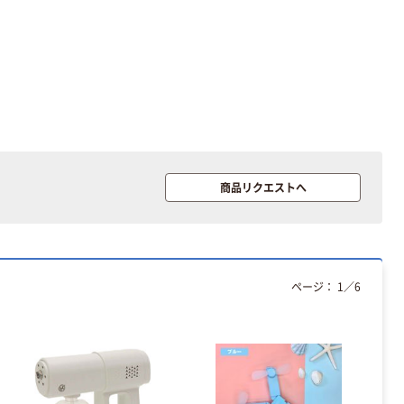
12mm幅 （黒文
字）
富士フイルム
富士フイルム チ
instax mini13
ェキ専用フィル
INS MINI 13
ム INSTAX MINI
WW2
￥12,100~
￥1,580~
（税込）
（税込）
本気プライス
本気プライス
商品リクエストへ
アスクル セロハ
トイレットペー
ンテープ
パー シングル
120ｍ 再生紙
￥216~
（税込）
100% 6ロール
￥470~
（税込）
リサイクル100
芯あり FSC認
本気プライス
ページ：
1
／
6
証
アスクル トイ
レのおそうじシ
ート 大王製紙
共同企画 トイ
￥330~
（税込）
レクリーナー
トイレシート