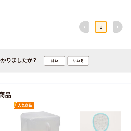
プ
本気プライス
オリジナル
トイレットペー
サントリー 伊右
前へ
次へ
1
パー ダブル60
衛門 「お茶、どう
ｍ 再生紙
ぞ。」 緑茶
100% 6ロール
￥460~
￥528~
（税込）
（税込）
リサイクル100
芯あり FSC認
証
オリジナル
オリジナル
つかりましたか？
はい
いいえ
乾電池 単4
アスクル プラス
形 アルカリ乾
チックグローブ
電池 北欧パッ
粉なし（パウダ
ケージ アスク
ーフリー）
￥140~
￥398~
（税込）
（税込）
ルオリジナル
商品
オリジナル
本気プライス
人気商品
アスクルオリジ
ニチバン セロテ
ナル ラミネー
ープ 大巻
トフィルム A4
￥124~
（税込）
サイズ
￥458~