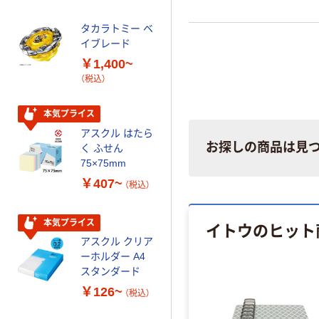
オマス素材10％
配合
タカラトミー ベ
オリジナル
イブレード
乾電池 単3
￥1,400~
形 アルカリ乾
（税込）
電池 北欧パッ
ケージ アスク
￥140~
（税込）
ルオリジナル
本気プライス
アスクル はたら
本気プライス
お探しの商品は見
く ふせん
ティッシュペー
75×75mm
パー ボックス
￥407~
（税込）
150組 5箱入 ア
スクル スマート
￥328~
（税込）
コンパクト ビ
本気プライス
イトウのヒット
ビッド PEFC認
アスクル クリア
証
オリジナル
ーホルダー A4
コピー用紙 マ
スタンダード
ルチペーパー
￥126~
（税込）
スーパーエコノ
ミー+
￥149~