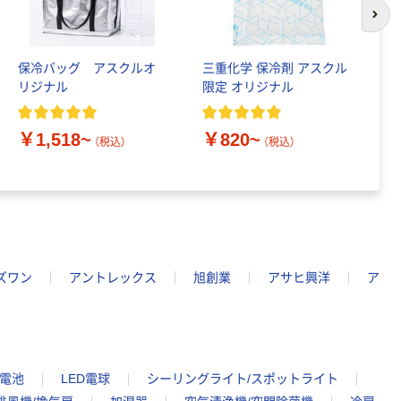
次の
保冷バッグ アスクルオ
三重化学 保冷剤 アスクル
ロ
リジナル
限定 オリジナル
倍
￥1,518~
￥820~
￥
（税込）
（税込）
ズワン
アントレックス
旭創業
アサヒ興洋
ア
蓄電池
LED電球
シーリングライト/スポットライト