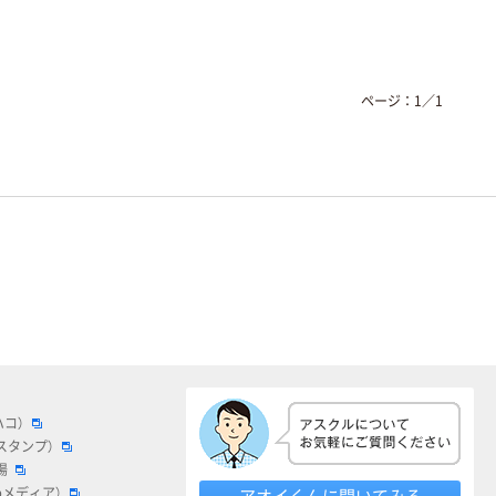
ページ：
1
／
1
ハコ）
スタンプ）
場
bメディア）