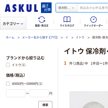
...
保冷剤
カテゴリー
履歴・再注文
マイカタログ
クイックオーダー
ホーム
メーカー名から探す-【ア行】
イ
イトウ
保冷剤・保
イトウ 保冷剤
ブランドから絞り込む
1
件（1商品）中
1件目〜1
イトウ（1）
価格（税込）
40000円～59999円（1）
〜
円
検索