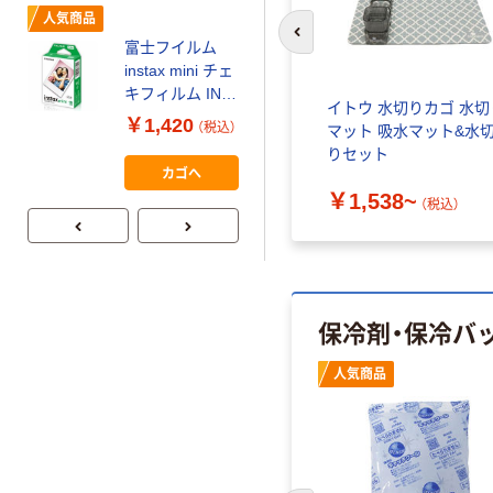
（税込）
人気商品
前のスライドへ
富士フイルム
本気プライス
instax mini チェ
アスクル はたら
キフィルム INS
イトウ 水切りカゴ 水切
く ふせん
MINI JP1 1パッ
￥1,420
（税込）
マット 吸水マット&水
50×15mm
ク（10枚入り）
りセット
￥386~
（税込）
カゴへ
￥1,538~
（税込）
保冷剤・保冷バ
人気商品