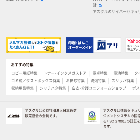
針
アスクルのサイバーセキュ
おすすめ特集
コピー用紙特集
トナー・インクメガストア
電卓特集
電池特集
タ
ゴミ箱／ダストボックス特集
お掃除特集
洗剤特集
スリッパ特集
収納用品特集
シャチハタ特集
白衣・介護ユニフォームショップ
ポス
アスクルは公益社団法人日本通信
アスクルは情報セキュ
販売協会の会員です。
ジメントシステムの国
る「ISO 27001」の認
ます。