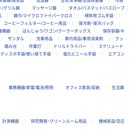
排風機/換気扇
加湿器
空気清浄機/空間除菌機
冷房
ト/グリル鍋
マッサージ器
タオル/バスマット/バスローブ
品
雑巾/マイクロファイバークロス
掃除用ゴム手袋
コーヒーフィルター/コーヒー用品
保冷剤・保冷バッグ
理機器
ばんじゅう/ワゴン/クーラーボックス
保存容器/キ
サンダル
洗車用品
車内用品/車用消臭剤
クッ
踏み台
作業灯
ドリルドライバー
スクリュード
ディスポ手袋/使い捨て手袋
塩化ビニール手袋
エアコン
事務機器/家電/電池/照明
オフィス家具/収納
生活雑
計測機器
研究開発・クリーンルーム用品
機械部品/空圧