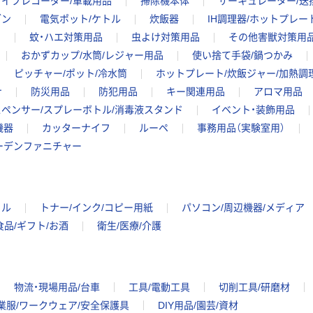
ライブレコーダー/車載用品
掃除機本体
サーキュレーター/送
ブン
電気ポット/ケトル
炊飯器
IH調理器/ホットプレー
ア
蚊・ハエ対策用品
虫よけ対策用品
その他害獣対策用
おかずカップ/水筒/レジャー用品
使い捨て手袋/鍋つかみ
ピッチャー/ポット/冷水筒
ホットプレート/炊飯ジャー/加熱調
ナ
防災用品
防犯用品
キー関連用品
アロマ用品
ペンサー/スプレーボトル/消毒液スタンド
イベント・装飾用品
機器
カッターナイフ
ルーペ
事務用品（実験室用）
ーデンファニチャー
イル
トナー/インク/コピー用紙
パソコン/周辺機器/メディア
食品/ギフト/お酒
衛生/医療/介護
物流・現場用品/台車
工具/電動工具
切削工具/研磨材
業服/ワークウェア/安全保護具
DIY用品/園芸/資材