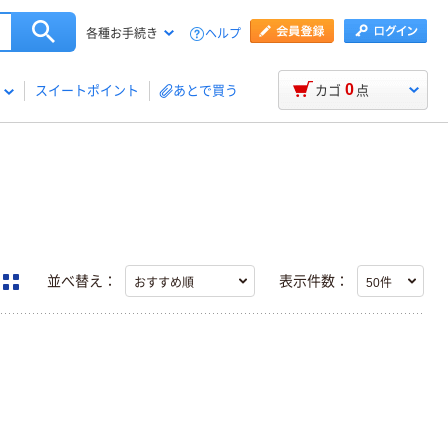
ヘルプ
各種お手続き
0
スイートポイント
あとで買う
カゴ
点
並べ替え：
表示件数：