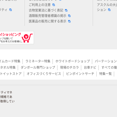
ご利用上の注意
アスクルの大
リティ
ション
古物営業法に基づく表記
酒類販売管理者標識の掲示
医薬品の販売に関する表示
イムカード特集
ラミネーター特集
ホワイトボードショップ
パーテーション
タオル特集
ダンボール専門ショップ
現場のチカラ
台車ナビ
すべての働
トイットストア
オフィスづくりサービス
ピンポイントサーチ
特集一覧
リティマネ
際規格であ
証を取得してい