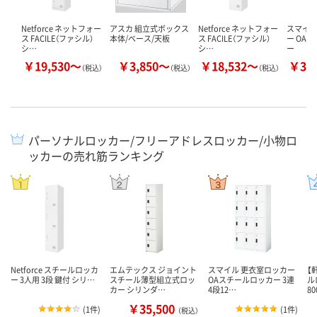
Netforce ネットフォー
アスカ 組立式ボックス
Netforce ネットフォー
スマイル
ス FACILE（ファシル）
本体/ベース/天板
ス FACILE（ファシル）
ー OA
シ…
シ…
ー
￥19,530～
￥3,850～
￥18,532～
￥31
（税込）
（税込）
（税込）
パーソナルロッカー/フリーアドレスロッカー/小物ロ
ッカーの売れ筋ランキング
Netforce スチールロッカ
エムテックス ジョイント
スマイル 更衣室ロッカー
【
ー 3人用 3段 鍵付 シリ…
スチール薄型組立式ロッ
OAスチールロッカー 3連
ル
カー シリンダ…
4段12…
8
￥35,500
(
1件
)
(
1件
)
（税込）