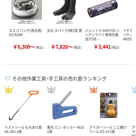
エスコ パンチ(角丸用)
丸五 スパイク8枚2型 黒
ジェントス GENTOS ハ
イチネン
EA762MF
ンディライト専用充電
ソケット 
池37SB …
4W5SI-
￥6,300～
￥7,826～
￥3,441
￥
（税込）
（税込）
（税込）
その他作業工具・手工具の売れ筋ランキング
ベストツール もちあげ君
豊光 ミニ・タッカー #635
アイガーツール こじ開け
ア
ML-001 1個
1個
ツール EO-10 1個
マ
NO