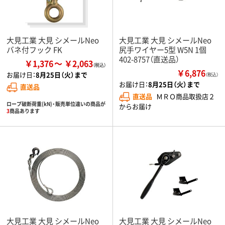
大見工業 大見 シメールNeo
大見工業 大見 シメールNeo
バネ付フック FK
尻手ワイヤー5型 W5N 1個
402-8757（直送品）
￥1,376
￥2,063
￥6,876
お届け日：
8月25日（火）まで
（税込）
お届け日：
8月25日（火）まで
直送品
直送品
ＭＲＯ商品取扱店２
ロープ破断荷重(kN)・販売単位違いの商品が
からお届け
3
商品あります
大見工業 大見 シメールNeo
大見工業 大見 シメールNeo