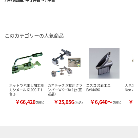
このカテゴリーの人気商品
ホット ツバ出し加工機
カネテック 溶接用クラ
エスコ 装着工具
大見工業
カシメール K1000-T 1
ンパー WKー3A 1台（直
EA944BX
Neo バ
台 2…
送品）
￥66,420
￥25,056
￥6,640～
￥1
（税込）
（税込）
（税込）