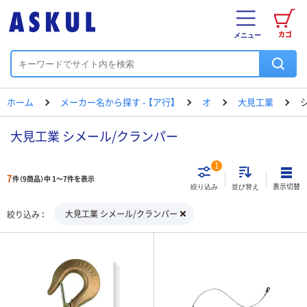
カゴ
メニュー
ホーム
メーカー名から探す - 【ア行】
オ
大見工業
大見工業 シメール/クランパー
1
7
件（9商品）中 1～7件を表示
表示切替
絞り込み
並び替え
大見工業 シメール/クランパー
絞り込み