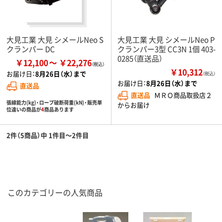
大見工業 大見 シメールNeo S
大見工業 大見 シメールNeo P
クランパー DC
クランパー3型 CC3N 1個 403-
0285（直送品）
￥12,100
￥22,276
￥10,312
お届け日：
8月26日（水）まで
（税込）
お届け日：
8月26日（水）まで
直送品
直送品
ＭＲＯ商品取扱店２
張線能力(kg)・ロープ破断荷重(kN)・販売単
からお届け
位違いの商品が
4
商品あります
2件（5商品）中 1件目～2件目
このカテゴリーの人気商品