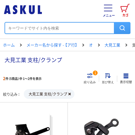
カゴ
メニュー
ホーム
メーカー名から探す - 【ア行】
オ
大見工業
大見工業 支柱/クランプ
1
2
件（5商品）中 1～2件を表示
表示切替
絞り込み
並び替え
大見工業 支柱/クランプ
絞り込み