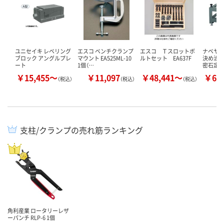
ユニセイキ レベリング
エスコ ベンチクランプ
エスコ Ｔスロットボ
ナベヤ （
ブロック アングルプレ
マウント EA525ML-10
ルトセット EA637F
決め治具
ート
1個（…
密石定
￥15,455～
￥11,097
￥48,441～
￥62
（税込）
（税込）
（税込）
支柱/クランプの売れ筋ランキング
角利産業 ロータリーレザ
ーパンチ RLP-6 1個