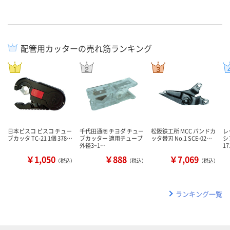
配管用カッターの売れ筋ランキング
日本ピスコ ピスコ チュー
千代田通商 チヨダ チュー
松阪鉄工所 MCC バンドカ
レ
ブカッタ TC-21 1個 378…
ブカッター 適用チューブ
ッタ替刃 No.1 SCE-02…
シ
外径3~1…
1
￥1,050
￥888
￥7,069
（税込）
（税込）
（税込）
ランキング一覧