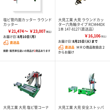
塩ビ管内面カッター ラウンド
大見工業 大見 ラウンドカッ
カッター
ター六角軸タイプ RCM44DX
1本 147-8127（直送品）
￥21,474
￥23,007
￥16,106
お届け日：
8月10日（月）
（税込）
お届け日：
8月25日（火）まで
直送品
直送品
ＭＲＯ商品取扱店２
摘要・販売単位違いの商品が
2
商品あります
からお届け
大見工業 大見 塩ビ管コーナ
大見工業 大見 安全ストッパ