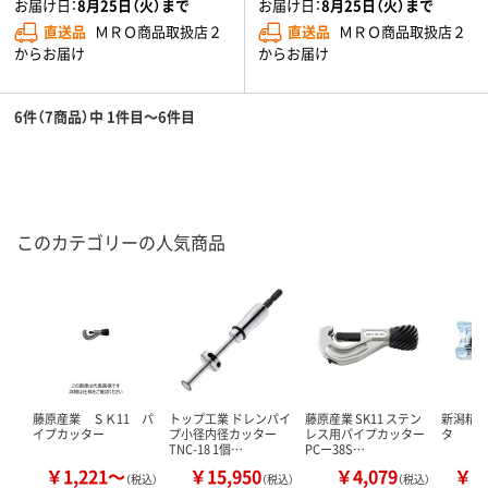
お届け日：
8月25日（火）まで
お届け日：
8月25日（火）まで
直送品
ＭＲＯ商品取扱店２
直送品
ＭＲＯ商品取扱店２
からお届け
からお届け
6件（7商品）中 1件目～6件目
このカテゴリーの人気商品
藤原産業 ＳＫ11 パ
トップ工業 ドレンパイ
藤原産業 SK11 ステン
新潟精機
イプカッター
プ小径内径カッター
レス用パイプカッター
タ
TNC-18 1個…
PCー38S…
￥1,221～
￥15,950
￥4,079
￥2
（税込）
（税込）
（税込）