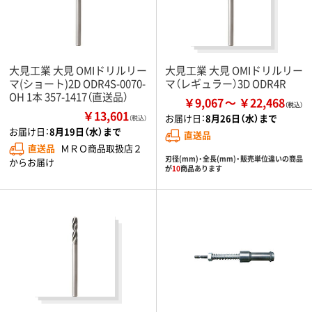
大見工業 大見 OMIドリルリー
大見工業 大見 OMIドリルリー
マ(ショート)2D ODR4S-0070-
マ（レギュラー）3D ODR4R
OH 1本 357-1417（直送品）
￥9,067
￥22,468
￥13,601
お届け日：
8月26日（水）まで
（税込）
お届け日：
8月19日（水）まで
直送品
直送品
ＭＲＯ商品取扱店２
刃径(mm)・全長(mm)・販売単位違いの商品
からお届け
が
10
商品あります