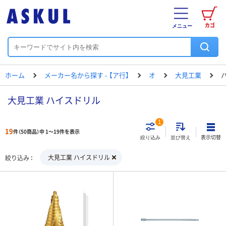
カゴ
メニュー
ホーム
メーカー名から探す - 【ア行】
オ
大見工業
大見工業 ハイスドリル
1
19
件（50商品）中 1～19件を表示
表示切替
絞り込み
並び替え
大見工業 ハイスドリル
絞り込み