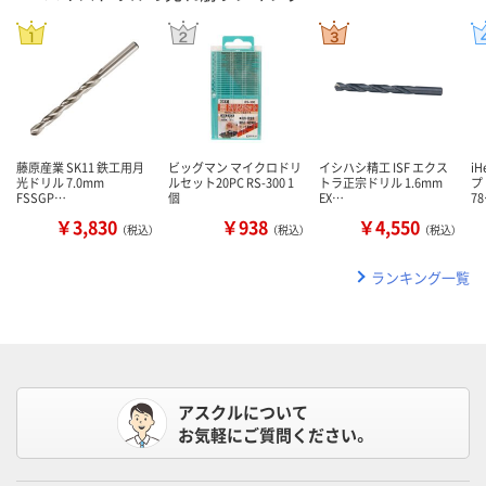
藤原産業 SK11 鉄工用月
ビッグマン マイクロドリ
イシハシ精工 ISF エクス
i
光ドリル 7.0mm
ルセット20PC RS-300 1
トラ正宗ドリル 1.6mm
プ
FSSGP…
個
EX…
7
￥3,830
￥938
￥4,550
（税込）
（税込）
（税込）
ランキング一覧
アスクルについて
お気軽にご質問ください。