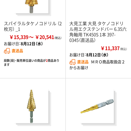
スパイラルタケノコドリル （2
大見工業 大見 タケノコドリ
枚刃） _1
ル用エクステンドバー 6.35六
角軸用 TK450S 1本 397-
￥15,339
￥20,541
0345（直送品）
お届け日：
8月12日（水）
￥11,337
（税込）
直送品
お届け日：
8月12日（水）
段数(段)・販売単位違いの商品が
2
商品あり
直送品
ＭＲＯ商品取扱店２
ます
からお届け