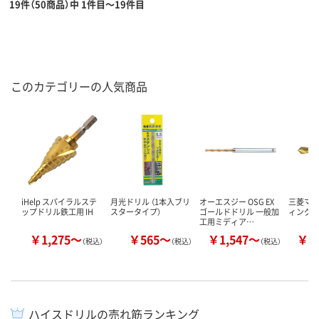
19件（50商品）中 1件目～19件目
このカテゴリーの人気商品
iHelp スパイラルステ
月光ドリル （1本入ブリ
オーエスジー OSG EX
三菱マテ
ップドリル鉄工用 IH
スタータイプ）
ゴールドドリル 一般加
ィングド
工用ミディア…
￥1,275～
￥565～
￥1,547～
￥1
（税込）
（税込）
（税込）
ハイスドリルの売れ筋ランキング