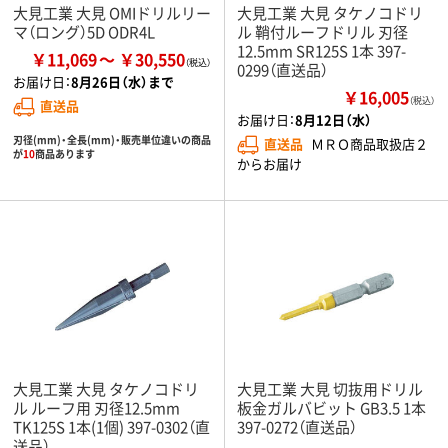
大見工業 大見 OMIドリルリー
大見工業 大見 タケノコドリ
マ（ロング）5D ODR4L
ル 鞘付ルーフドリル 刃径
12.5mm SR125S 1本 397-
￥11,069
￥30,550
0299（直送品）
お届け日：
8月26日（水）まで
￥16,005
（税込）
直送品
お届け日：
8月12日（水）
刃径(mm)・全長(mm)・販売単位違いの商品
直送品
ＭＲＯ商品取扱店２
が
10
商品あります
からお届け
大見工業 大見 タケノコドリ
大見工業 大見 切抜用ドリル
ル ルーフ用 刃径12.5mm
板金ガルバビット GB3.5 1本
TK125S 1本(1個) 397-0302（直
397-0272（直送品）
送品）