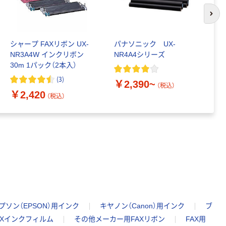
次の
シャープ FAXリボン UX-
パナソニック UX-
シ
NR3A4W インクリボン
NR4A4シリーズ
リ
30m 1パック（2本入）
(
3
)
￥2,390~
￥
（税込）
￥2,420
（税込）
プソン（EPSON）用インク
キヤノン（Canon）用インク
ブ
FAXインクフィルム
その他メーカー用FAXリボン
FAX用