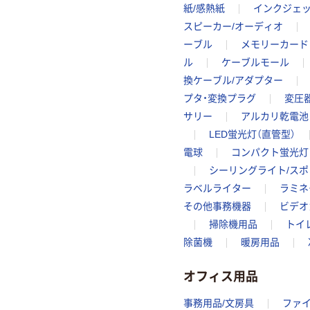
紙/感熱紙
インクジェ
スピーカー/オーディオ
ーブル
メモリーカード
ル
ケーブルモール
換ケーブル/アダプター
プタ・変換プラグ
変圧
サリー
アルカリ乾電池
LED蛍光灯（直管型）
電球
コンパクト蛍光灯
シーリングライト/ス
ラベルライター
ラミネ
その他事務機器
ビデオ
掃除機用品
トイ
除菌機
暖房用品
オフィス用品
事務用品/文房具
ファ