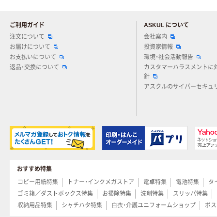
ご利用ガイド
ASKUL について
注文について
会社案内
お届けについて
投資家情報
お支払いについて
環境・社会活動報告
返品・交換について
カスタマーハラスメントに
針
アスクルのサイバーセキュ
おすすめ特集
コピー用紙特集
トナー・インクメガストア
電卓特集
電池特集
タ
ゴミ箱／ダストボックス特集
お掃除特集
洗剤特集
スリッパ特集
収納用品特集
シャチハタ特集
白衣・介護ユニフォームショップ
ポス