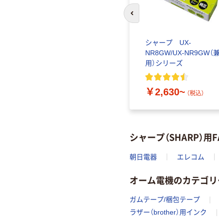
前のスライドへ
ンクリボ
朝日電器 FAXインクリボ
シャープ UX-
ン FIR-SR4-2P（直送品）
NR8GW/UX-NR9GW（
用）シリーズ
￥2,153
（税込）
￥2,630~
（税込）
シャープ（SHARP）
朝日電器
エレコム
オーム電機のカテゴリ
ガムテープ/梱包テープ
ラザー（brother）用インク