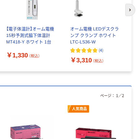
次の
【電子体温計】オーム電機
オーム電機 LEDデスクラ
オ
15秒予測式脇下体温計
ンプ クランプ ホワイト
E
MT418-Y ホワイト 1台
LTC-LS36-W
￥
(
4
)
￥1,330
（税込）
￥3,310
（税込）
ページ：
1
／
2
人気商品