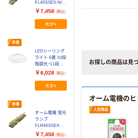
FL40SSEX-N/36
10P 1セット（10
￥7,458
（税込）
本）
カゴへ
新着
LEDシーリング
ライト 6畳 10段
お探しの商品は見
階調光・11段階
調色 タイマー付
￥6,028
（税込）
オーム電機 LT-
Y33T6Z-W 1台
カゴへ
オーム電機のヒ
新着
人気商品
人気商品
オーム電機 蛍光
ランプ
FLR40SSEX-
N/32 10P 1セッ
￥7,458
（税込）