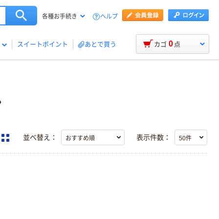
ヘルプ
各種お手続き
0
スイートポイント
あとで買う
カゴ
点
ン
並べ替え：
表示件数：