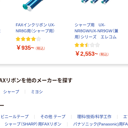
FAXインクリボン UX-
シャープ用 UX-
兼
NR8G用（シャープ用）
NR8GW/UX-NR9GW（兼
用）シリーズ エレコム
￥935~
（税込）
￥2,553~
（税込）
用FAXリボンを他のメーカーを探す
シャープ
ミヨシ
ー
ビニールテープ
その他 テープ
理科/技術/科学工作
エ
シャープ（SHARP）用FAXリボン
パナソニック(Panasonic)用