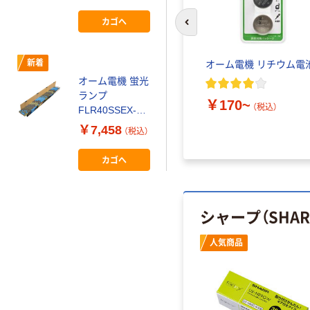
ト（10本）
カゴへ
前のスライドへ
新着
式ハンデ
オーム電機 結束バンド ロ
オーム電機 リチウム電
ックタイ 耐候 黒 LT
オーム電機 蛍光
ランプ
￥170~
￥437~
（税込）
FLR40SSEX-
）
（税込）
D/32 10P 1セッ
￥7,458
（税込）
ト（10本）
カゴへ
シャープ（SHA
人気商品