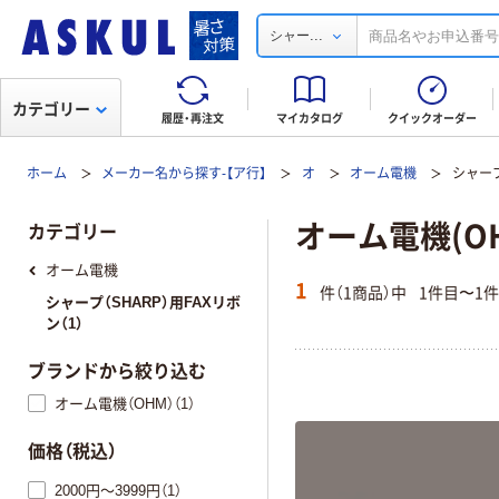
...
シャー
カテゴリー
履歴・再注文
マイカタログ
クイックオーダー
ホーム
メーカー名から探す-【ア行】
オ
オーム電機
シャープ
オーム電機(OH
カテゴリー
オーム電機
1
件（1商品）中
1件目〜1
シャープ（SHARP）用FAXリボ
ン（1）
ブランドから絞り込む
オーム電機（OHM）（1）
価格（税込）
2000円～3999円（1）