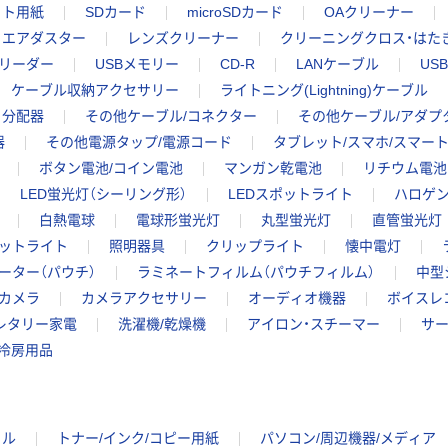
ット用紙
SDカード
microSDカード
OAクリーナー
エアダスター
レンズクリーナー
クリーニングクロス・はた
リーダー
USBメモリー
CD-R
LANケーブル
US
ケーブル収納アクセサリー
ライトニング(Lightning)ケーブル
分配器
その他ケーブル/コネクター
その他ケーブル/アダプ
器
その他電源タップ/電源コード
タブレット/スマホ/スマー
ボタン電池/コイン電池
マンガン乾電池
リチウム電池
LED蛍光灯（シーリング形）
LEDスポットライト
ハロゲン
白熱電球
電球形蛍光灯
丸型蛍光灯
直管蛍光灯
ポットライト
照明器具
クリップライト
懐中電灯
ーター（パウチ）
ラミネートフィルム（パウチフィルム）
中型
カメラ
カメラアクセサリー
オーディオ機器
ボイスレ
レタリー家電
洗濯機/乾燥機
アイロン・スチーマー
サー
冷房用品
イル
トナー/インク/コピー用紙
パソコン/周辺機器/メディア