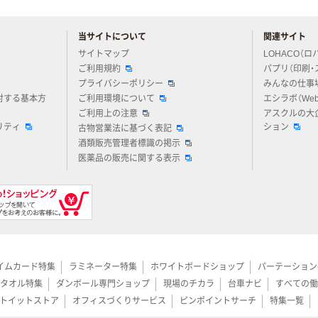
当サイトについて
関連サイト
アスクルについてお気軽にご質問ください
サイトマップ
LOHACO（ロ
ご利用規約
パプリ（印刷・
プライバシーポリシー
みんなの仕事
対する基本方
ご利用環境について
エシラボ（We
ご利用上の注意
アスクルの大
リティ
ション
古物営業法に基づく表記
酒類販売管理者標識の掲示
医薬品の販売に関する表示
イムカード特集
ラミネーター特集
ホワイトボードショップ
パーテーション
タオル特集
ダンボール専門ショップ
現場のチカラ
台車ナビ
すべての働
トイットストア
オフィスづくりサービス
ピンポイントサーチ
特集一覧