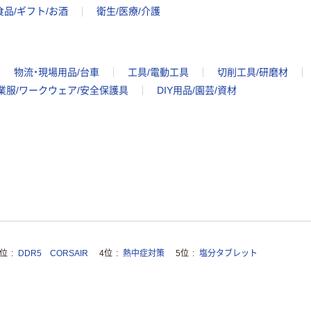
食品/ギフト/お酒
衛生/医療/介護
物流・現場用品/台車
工具/電動工具
切削工具/研磨材
業服/ワークウェア/安全保護具
DIY用品/園芸/資材
3位
DDR5 CORSAIR
4位
熱中症対策
5位
塩分タブレット