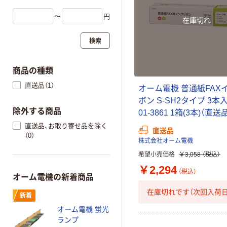
〜
円
在庫切れ
検索
商品の種類
直送品（1）
オーム電機 普通紙FAX
ボン S-SH2タイプ 3本入 
除外する商品
01-3861 1箱(3本)（直送
直送品、お取り寄せ品を除く
直送品
（0）
株式会社オーム電機
希望小売価格
￥3,058
（税込）
￥2,294
（税込）
オーム電機の新着商品
在庫切れです（次回入荷日
新着
オーム電機 蛍光
ランプ