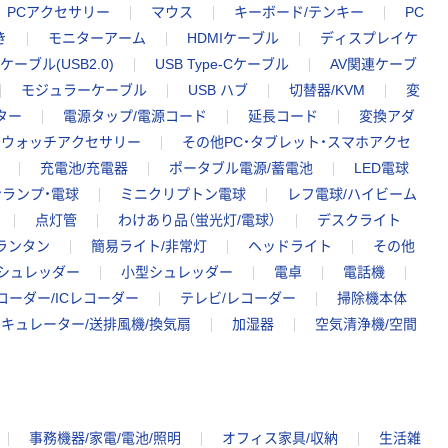
PCアクセサリー
マウス
キーボード/テンキー
PC
き
モニターアーム
HDMIケーブル
ディスプレイケ
Bケーブル(USB2.0)
USB Type-Cケーブル
AV関連ケーブ
モジュラーケーブル
USB ハブ
切替器/KVM
変
ター
電源タップ/電源コード
延長コード
変換アダ
トウォッチアクセサリー
その他PC・タブレット・スマホアクセ
充電池/充電器
ポータブル電源/蓄電池
LED電球
ランプ・電球
ミニクリプトン電球
レフ電球/ハイビーム
点灯管
わけあり品（蛍光灯/電球）
デスクライト
ランタン
簡易ライト/非常灯
ヘッドライト
その他
シュレッダー
小型シュレッダー
電卓
電話機
コーダー/ICレコーダー
テレビ/レコーダー
掃除機本体
キュレーター/送排風機/換気扇
加湿器
空気清浄機/空間
事務機器/家電/電池/照明
オフィス家具/収納
生活雑