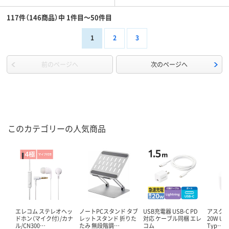
117件（146商品）中 1件目～50件目
1
2
3
前のページへ
次のページへ
このカテゴリーの人気商品
エレコム ステレオヘッ
ノートPCスタンド タブ
USB充電器 USB-C PD
アスクル
ドホン（マイク付）/カナ
レットスタンド 折りた
対応 ケーブル同梱 エレ
20W US
ル/CN300…
たみ 無段階調…
コム
Typ…