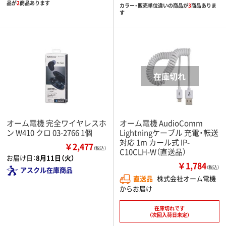
品が
2
商品あります
カラー・販売単位違いの商品が
3
商品ありま
す
オーム電機 完全ワイヤレスホ
オーム電機 AudioComm
ン W410 クロ 03-2766 1個
Lightningケーブル 充電・転送
対応 1m カール式 IP-
￥2,477
（税込）
C10CLH-W（直送品）
お届け日：
8月11日（火）
￥1,784
（税込）
アスクル在庫商品
直送品
株式会社オーム電機
からお届け
在庫切れです
（次回入荷日未定）