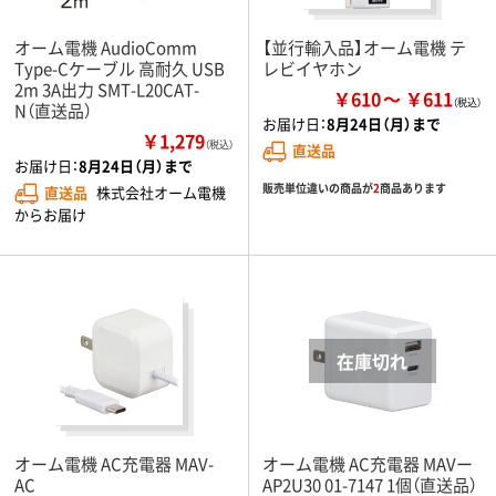
オーム電機 AudioComm
【並行輸入品】オーム電機 テ
Type-Cケーブル 高耐久 USB
レビイヤホン
2m 3A出力 SMT-L20CAT-
￥610
￥611
N（直送品）
お届け日：
8月24日（月）まで
￥1,279
（税込）
直送品
お届け日：
8月24日（月）まで
販売単位違いの商品が
2
商品あります
直送品
株式会社オーム電機
からお届け
オーム電機 AC充電器 MAV-
オーム電機 AC充電器 MAVー
AC
AP2U30 01-7147 1個（直送品）