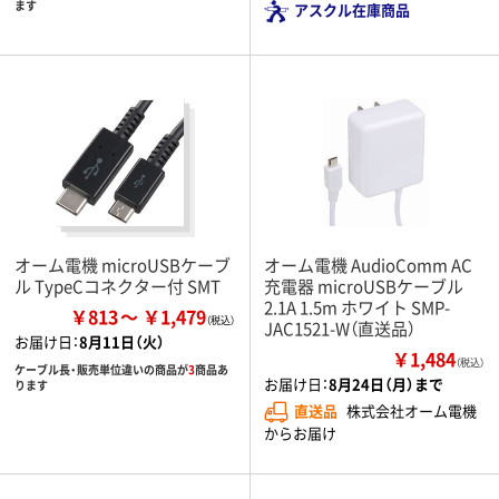
ます
アスクル在庫商品
オーム電機 microUSBケーブ
オーム電機 AudioComm AC
ル TypeCコネクター付 SMT
充電器 microUSBケーブル
2.1A 1.5m ホワイト SMP-
￥813
￥1,479
JAC1521-W（直送品）
お届け日：
8月11日（火）
￥1,484
（税込）
ケーブル長・販売単位違いの商品が
3
商品あ
お届け日：
8月24日（月）まで
ります
直送品
株式会社オーム電機
からお届け