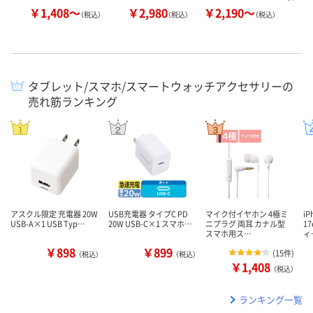
￥1,408～
￥2,980
￥2,190～
（税込）
（税込）
（税込）
タブレット/スマホ/スマートウォッチアクセサリーの
売れ筋ランキング
アスクル限定 充電器 20W
USB充電器 タイプC PD
マイク付イヤホン 4極ミ
iP
USB-A×1 USB Typ…
20W USB-C×1 スマホ…
ニプラグ 両耳 カナル型
17
スマホ用ス…
ィ
￥898
￥899
(
15件
)
（税込）
（税込）
￥1,408
（税込）
ランキング一覧