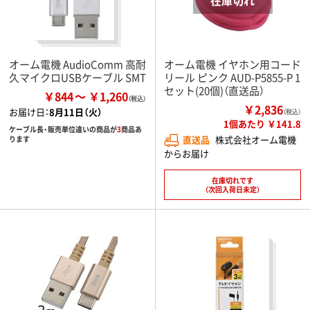
オーム電機 AudioComm 高耐
オーム電機 イヤホン用コード
久マイクロUSBケーブル SMT
リール ピンク AUD-P5855-P 1
セット(20個)（直送品）
￥844
￥1,260
￥2,836
お届け日：
8月11日（火）
（税込）
1個あたり ￥141.8
ケーブル長・販売単位違いの商品が
3
商品あ
直送品
株式会社オーム電機
ります
からお届け
在庫切れです
（次回入荷日未定）