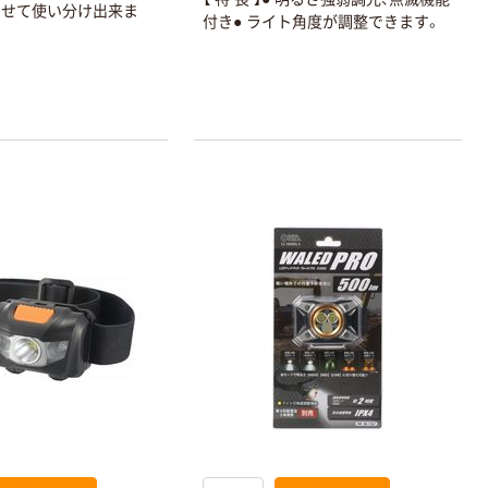
わせて使い分け出来ま
付き● ライト角度が調整できます。
本気プライス
本気プライス
大塚製薬工場
キングジム テプ
経口補水液 オー
ラ TEPRA
エスワン（OS-1）
PRO【純正】テー
プ 白ラベル
￥159~
￥914~
（税込）
（税込）
12mm幅 （黒文
字）