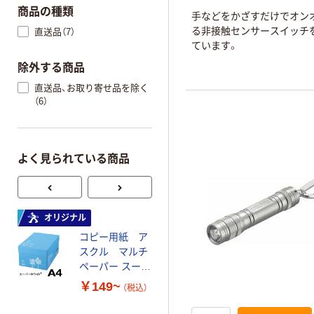
商品の種類
手などをかざすだけでオン
る非接触センサースイッチ
直送品（7）
ています。
除外する商品
直送品、お取り寄せ品を除く
（6）
よく見られている商品
オリジナル
オリジナル
コピー用紙 ア
ゴミ袋 エコノミ
スクル マルチ
ータイプ 乳白半
ペーパー スーパ
透明 高密度タイ
ーホワイト+
プ 詰替用 バイ
￥149~
￥616~
（税込）
（税込）
オマス素材10％
配合