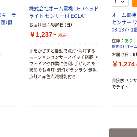
証
オリジナル
オリジナル
株式会社オーム電機 LEDヘッド
乾電池 単4
アスクル プラス
Dキーラ
オーム電機
ライト センサー付 ECLAT
形 アルカリ乾
チックグローブ
1個（直
センサー ワ
お届け日
8月9日（日）
電池 北欧パッ
粉なし（パウダ
08-1377 
ケージ アスク
ーフリー）
￥1,237~
￥140~
￥398~
（税込）
（税込）
（税込）
ルオリジナル
在庫
あり
株式会社オー
富士フイルム
手をかざすと自動で点灯・消灯する
オリジナル
で
お届け日
8
instax mini13
モーションセンサースイッチ搭載 ア
アスクルオリジ
INS MINI 13
￥1,274
ウトドアや作業に便利、手が汚れた
ナル ラミネー
状態でも点灯・消灯がラクラク 赤色
￥12,100~
トフィルム A4
点灯と赤色点滅機能付き
（税込）
サイズ
非接触セン
￥458~
（税込）
HIGH/MID/LOWの3段階調光 電池残
100μ（ミクロン）
でライト
量をランプでお知らせ ヘッド部角度
オリジナル
調整可能
本気プライス
サントリー 伊右
アスクル はたら
衛門 「お茶、どう
く ふせん
ぞ。」 緑茶
50×15mm
￥528~
（税込）
￥386~
（税込）