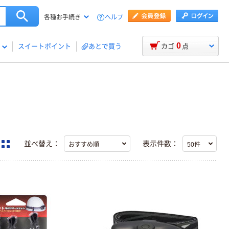
ヘルプ
各種お手続き
0
スイートポイント
あとで買う
カゴ
点
並べ替え：
表示件数：