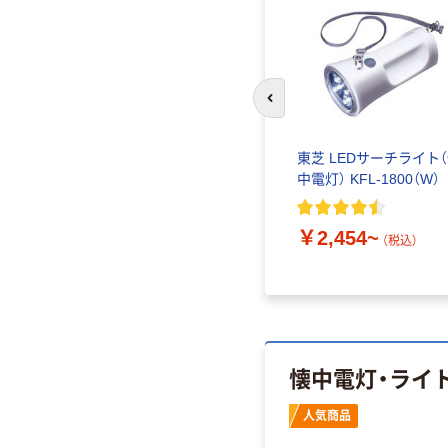
前のスライドへ
ニライト
懐中電灯 ミニ LED ジェン
東芝 LEDサーチライト
トス IPX4準拠 SNMシリ
中電灯） KFL-1800（W）
ーズ
￥2,454~
￥2,700~
（税込）
（税込）
懐中電灯・ライ
人気商品