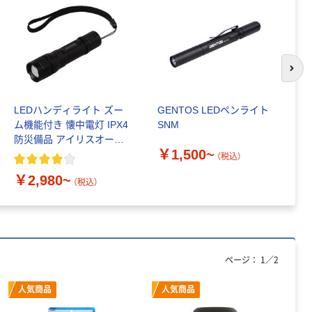
次の
LEDハンディライト ズー
GENTOS LEDペンライト
パ
ム機能付き 懐中電灯 IPX4
SNM
ル
防災備品 アイリスオーヤ
￥1,500~
マ LWK
（税込）
￥
￥2,980~
（税込）
ページ：
1
／
2
人気商品
人気商品