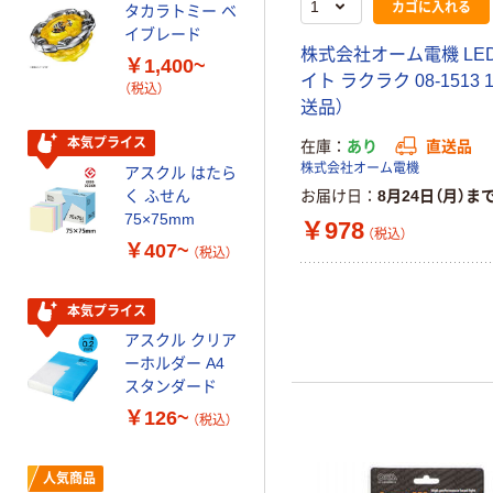
カゴに入れる
タカラトミー ベ
オリジナル
イブレード
乾電池 単3
株式会社オーム電機 LE
￥1,400~
形 アルカリ乾
イト ラクラク 08-1513 
（税込）
電池 北欧パッ
送品）
ケージ アスク
￥140~
（税込）
ルオリジナル
本気プライス
在庫
あり
直送品
株式会社オーム電機
アスクル はたら
本気プライス
く ふせん
お届け日
8月24日（月）ま
ティッシュペー
75×75mm
￥978
（税込）
パー ボックス
￥407~
（税込）
150組 5箱入 ア
スクル スマート
￥328~
（税込）
コンパクト ビ
本気プライス
ビッド PEFC認
アスクル クリア
証
オリジナル
ーホルダー A4
コピー用紙 マ
スタンダード
ルチペーパー
￥126~
（税込）
スーパーエコノ
ミー+
￥149~
（税込）
人気商品