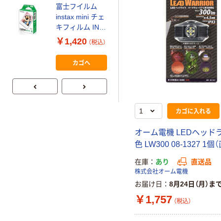
富士フイルム
本気プライス
instax mini チェ
【ガムテープ】ア
キフィルム INS
スクル 現場のチ
MINI JP1 1パッ
￥1,420
（税込）
カラ 厚さ
ク（10枚入り）
0.22mm 布テー
￥145~
（税込）
カゴへ
プ
カゴに入れる
オーム電機 LEDヘッド
色 LW300 08-1327 1
在庫
あり
直送品
株式会社オーム電機
お届け日
8月24日（月）ま
￥1,757
（税込）