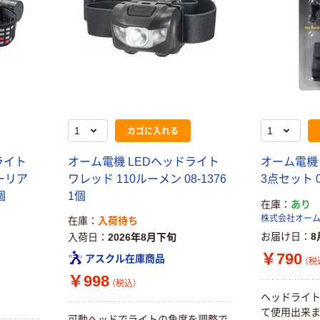
カゴに入れる
ライト
オーム電機 LEDヘッドライト
オーム電機
ーリア
ワレッド 110ルーメン 08-1376
3点セット 0
個
1個
在庫
あり
株式会社オー
在庫
入荷待ち
お届け日
8
入荷日
2026年8月下旬
￥790
アスクル在庫商品
（税
￥998
（税込）
ヘッドライ
て使用出来ま
可動ヘッドでライトの角度を調整で