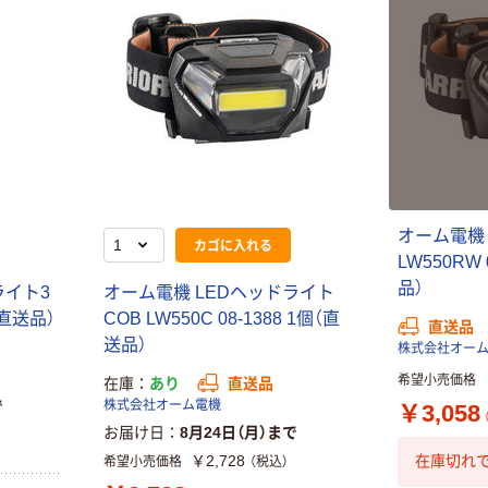
本気プライス
本気プライス
アスクル はたら
ペーパータオル
く ふせん 付箋
中判 再生紙
75×25mm
100％ 200枚
￥377~
（税込）
FSC認証 シング
￥149~
（税込）
ル 大王製紙共同
企画 オリジナル
オーム電機
カゴに入れる
LW550RW 
品）
ライト3
オーム電機 LEDヘッドライト
個（直送品）
COB LW550C 08-1388 1個（直
直送品
送品）
株式会社オー
希望小売価格
在庫
あり
直送品
で
株式会社オーム電機
￥3,058
お届け日
8月24日（月）まで
￥2,728
在庫切れで
希望小売価格
（税込）