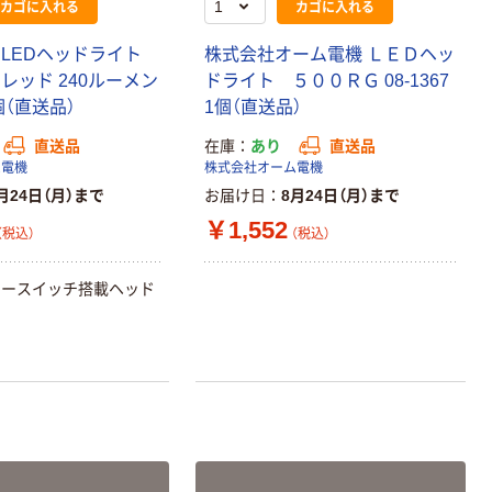
カゴに入れる
カゴに入れる
富士フイルム チ
本気プライス
ェキ専用フィル
アスクル セロハ
 LEDヘッドライト
株式会社オーム電機 ＬＥＤヘッ
ム INSTAX MINI
ンテープ
WW2
レッド 240ルーメン
ドライト ５００ＲＧ 08-1367
￥1,580~
￥216~
（税込）
1個（直送品）
1個（直送品）
（税込）
直送品
在庫
あり
直送品
本気プライス
本気プライス
ム電機
株式会社オーム電機
ニチバン セロテ
トイレットペー
月24日（月）まで
お届け日
8月24日（月）まで
ープ 大巻
パー シングル
￥1,552
（税込）
（税込）
120ｍ 再生紙
￥124~
（税込）
100% 6ロール
￥470~
（税込）
リサイクル100
サースイッチ搭載ヘッド
本気プライス
芯あり FSC認
証
アスクル トイ
レのおそうじシ
ート 大王製紙
共同企画 トイ
￥330~
（税込）
レクリーナー
トイレシート
オリジナル
本気プライス