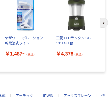
次の
ヤザワコーポレーション
三菱 LEDランタン CL-
ク
乾電池式ライト
131LG 1台
E
ー
￥1,487~
￥4,378
（税込）
（税込）
￥
化成
アーテック
IRWIN
アックスブレーン
伊