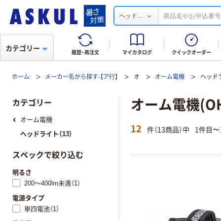
...
ヘッド
カテゴリー
履歴・再注文
マイカタログ
クイックオーダー
ホーム
メーカー名から探す-【ア行】
オ
オーム電機
ヘッド
オーム電機(O
カテゴリー
オーム電機
12
件（13商品）中
1件目〜
ヘッドライト（13）
スペックで絞り込む
明るさ
200～400lm未満（1）
電源タイプ
単四電池（1）