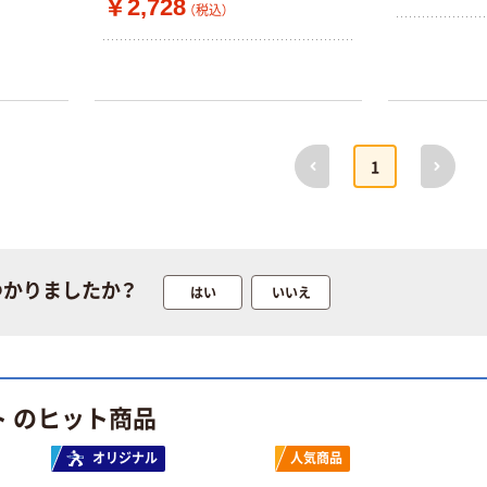
￥2,728
（税込）
前へ
次へ
1
つかりましたか？
はい
いいえ
ト のヒット商品
オリジナル
人気商品