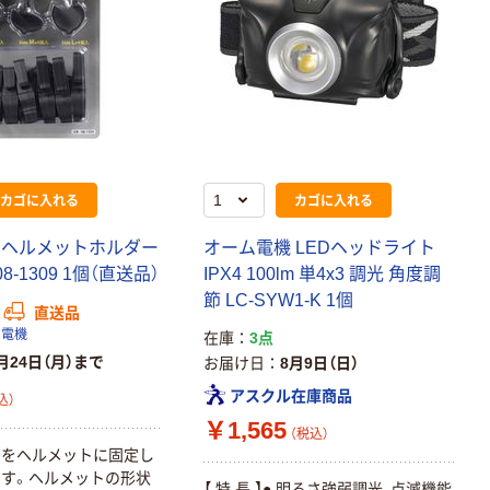
カゴに入れる
カゴに入れる
 ヘルメットホルダー
オーム電機 LEDヘッドライト
8-1309 1個（直送品）
IPX4 100lm 単4x3 調光 角度調
節 LC-SYW1-K 1個
直送品
ム電機
在庫
3点
月24日（月）まで
お届け日
8月9日（日）
アスクル在庫商品
込）
￥1,565
（税込）
トをヘルメットに固定し
す。ヘルメットの形状
【 特 長 】● 明るさ強弱調光、点滅機能