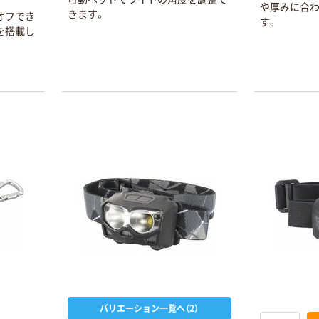
や厚みに合
きます。
オフでき
す。
を搭載し
本気プライス
オリジナル
トイレットペー
アスクル 「現場
パー ダブル60
のチカラ」 養生
ｍ 再生紙
テープ
100% 6ロール
￥460~
￥358~
（税込）
（税込）
リサイクル100
バリエーション一覧へ（2）
芯あり FSC認