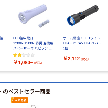
（懐
LED懐中電灯
オーム電機 GLEDライト
1200lx/1500lx 防災 変換用
LHAーP17A5 LHAP17A5
スペーサー付 ハピソン 単
1個
1でも単3でも使える 電池
￥2,112
別売
（税込）
￥1,080~
（税込）
ト のベストセラー商品
人気商品