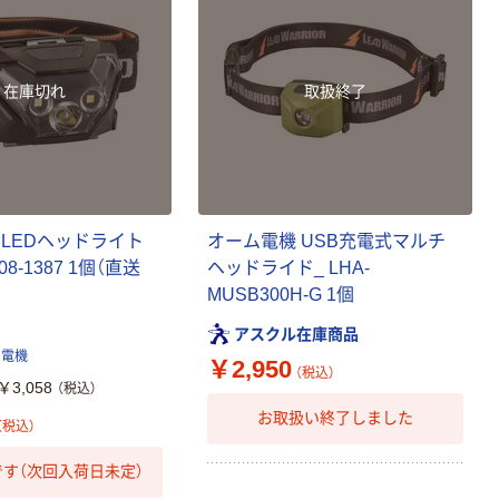
アスクル フラッ
トファイル エコ
ノミータイプ
A4タテ(コクヨ
￥115~
在庫切れ
取扱終了
（税込）
製造）
 LEDヘッドライト
オーム電機 USB充電式マルチ
08-1387 1個（直送
ヘッドライド_ LHA-
MUSB300H-G 1個
アスクル在庫商品
ム電機
￥2,950
（税込）
￥3,058
（税込）
お取扱い終了しました
（税込）
す（次回入荷日未定）