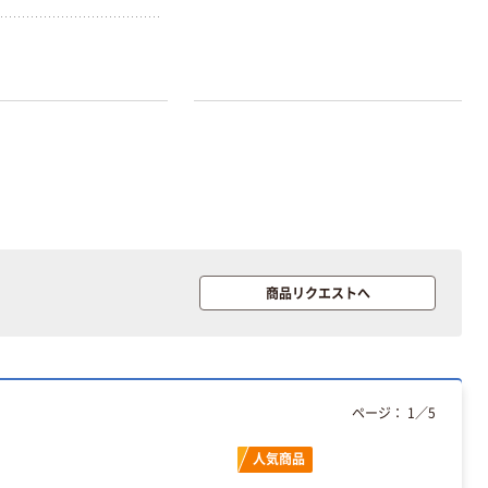
商品リクエストへ
ページ：
1
／
5
人気商品