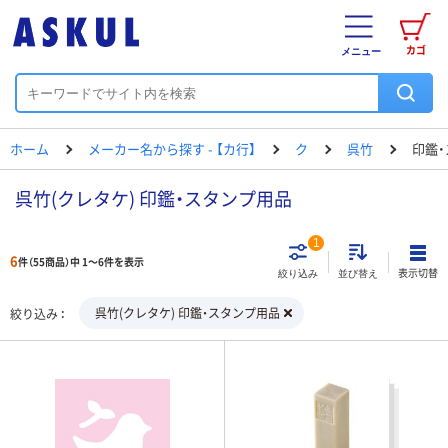
カゴ
メニュー
ホーム
メーカー名から探す - 【カ行】
ク
呉竹
印鑑
呉竹(クレタケ) 印鑑・スタンプ用品
1
6
件（55商品）中 1～6件を表示
表示切替
絞り込み
並び替え
呉竹(クレタケ) 印鑑・スタンプ用品
絞り込み