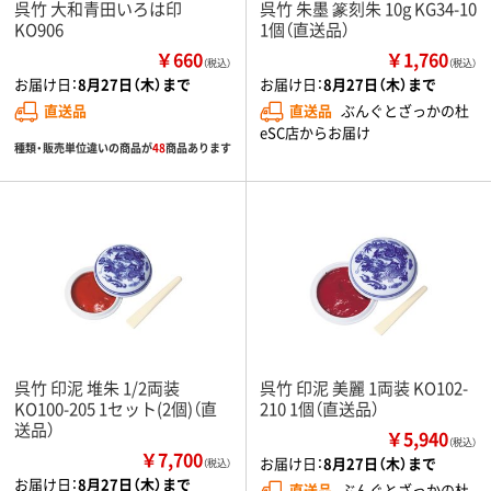
呉竹 大和青田いろは印
呉竹 朱墨 篆刻朱 10g KG34-10
KO906
1個（直送品）
￥660
￥1,760
（税込）
（税込）
お届け日：
8月27日（木）まで
お届け日：
8月27日（木）まで
直送品
直送品
ぶんぐとざっかの杜
eSC店からお届け
種類・販売単位違いの商品が
48
商品あります
呉竹 印泥 堆朱 1/2両装
呉竹 印泥 美麗 1両装 KO102-
KO100-205 1セット(2個)（直
210 1個（直送品）
送品）
￥5,940
（税込）
￥7,700
お届け日：
8月27日（木）まで
（税込）
お届け日：
8月27日（木）まで
直送品
ぶんぐとざっかの杜