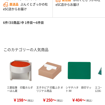
直送品
ぶんぐとざっかの杜
eSC店からお届け
eSC店からお届け
6件（55商品）中 1件目～6件目
このカテゴリーの人気商品
三菱鉛筆 印鑑ホルダ
王子ネピア 印鑑ふき オ
シヤチハタ 捺印マッ
エコー金
ーはん蔵
リジナル商品
ト IM
1236-55
￥198～
￥250～
￥404～
（税込）
（税込）
（税込）