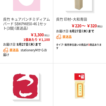
呉竹 キュアパンチミディアム
呉竹 印材・大和青田
バード SBKPM850-46 1セッ
￥220
￥320
ト(3個)（直送品）
お届け日：
8月27日（木）まで
￥3,300
（税込）
直送品
1個あたり ￥1,100
お届け日：
8月27日（木）まで
タイプ・販売単位違いの商品が
3
商品ありま
す
直送品
stationeryMからお
届け