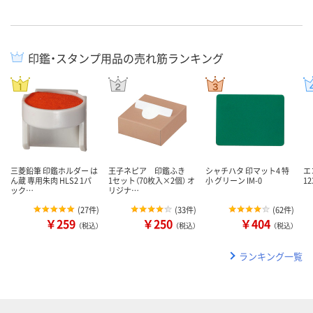
印鑑・スタンプ用品の売れ筋ランキング
三菱鉛筆 印鑑ホルダー は
王子ネピア 印鑑ふき
シャチハタ 印マット4 特
エ
ん蔵 専用朱肉 HLS2 1パ
1セット（70枚入×2個） オ
小 グリーン IM-0
12
ック…
リジナ…
(
27件
)
(
33件
)
(
62件
)
￥259
￥250
￥404
（税込）
（税込）
（税込）
ランキング一覧