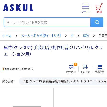
カゴ
メニュー
ホーム
メーカー名から探す - 【カ行】
ク
呉竹
手芸用
呉竹(クレタケ) 手芸用品/創作用品（リハビリ/レクリ
エーション用）
1
1
件（1商品）中 1～1件を表示
表示切替
絞り込み
並び替え
呉竹(クレタケ) 手芸用品/創作用品（リハビリ/レクリエーション用
絞り込み