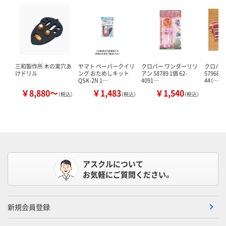
三和製作所 木の実穴あ
ヤマト ペーパークイリ
クロバー ワンダーリリ
クロバー
けドリル
ング おためしキット
アン 58789 1個 62-
57968 1
QSK-2N 1…
4091…
44（…
￥8,880～
￥1,483
￥1,540
￥
（税込）
（税込）
（税込）
アスクルについて
お気軽にご質問ください。
新規会員登録