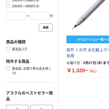
1000円～1999円（4）
2000円～3999円（9）
〜
円
検索
バリエーション一覧へ（5
商品の種類
直送品（13）
呉竹 くれ竹 お化粧ふで
毛用
除外する商品
お届け日
8月27日（木）ま
直送品、お取り寄せ品を除く
￥1,320~
（税込）
（0）
アスクルのベストセラー商
品