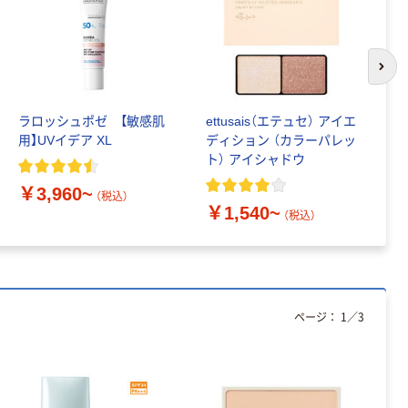
次の
ラロッシュポゼ 【敏感肌
ettusais（エテュセ） アイエ
ラ
用】UVイデア XL
ディション （カラーパレッ
ア
ト） アイシャドウ
ン
焼
￥3,960~
￥
地
（税込）
￥1,540~
（税込）
ページ：
1
／
3