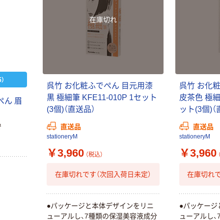
在庫切れ
）
呉竹 お化粧ふでぺん 目元用漆
呉竹 お化
黒 極細筆 KFE11-010P 1セット
皮茶色 極細筆
ぺん 眉
(3個)（直送品）
ット(3個)（
直送品
直送品
で
stationeryM
stationeryM
￥3,960
￥3,960
（税込）
在庫切れです（次回入荷日未定）
在庫切れで
●パッケージと本体デザインをリニ
●パッケージ
ューアルし、7種類の保湿美容液成分
ューアルし、