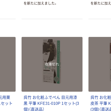
を新たに加えました。
を新たに加え
本気プライス
オリジナル
蛍光オプテック
【アスクル限定】
ス1(アスクル限
ファーストレイ
定モデル) 蛍光
ト ニトリルグ
ペン ゼブラ
ローブ ホワイ
￥52~
￥698~
（税込）
（税込）
ト 粉なし（パ
ウダーフリー）
本気プライス
本気プライス
嬬恋銘水 ナチュ
ペーパータオル
ラルミネラルウ
小判・シングル
在庫切れ
ォーター 500ml
再生紙 200枚
キャップシール
FSC認証紙 アス
￥1,037~
￥143~
（税込）
付き／2Lラベル
クルオリジナル
（税込）
レス 10本
本気プライス
オリジナル
ティッシュペー
スズラン 酒精綿
元用栗
呉竹 お化粧ふでぺん 目元用漆
呉竹 お化
パー ボックス
G バルクタイプ
モカ 200組 5個
 1セット
黒 平筆 KFE31-010P 1セット(3
皮茶 平筆 K
指定医薬部外品
アスクル オリジ
個)（直送品）
(3個)（直送
￥428~
（税込）