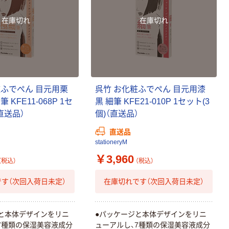
在庫切れ
在庫切れ
粧ふでぺん 目元用栗
呉竹 お化粧ふでぺん 目元用漆
 KFE11-068P 1セ
黒 細筆 KFE21-010P 1セット(3
直送品）
個)（直送品）
直送品
stationeryM
￥3,960
（税込）
（税込）
す（次回入荷日未定）
在庫切れです（次回入荷日未定）
と本体デザインをリニ
●パッケージと本体デザインをリニ
7種類の保湿美容液成分
ューアルし、7種類の保湿美容液成分