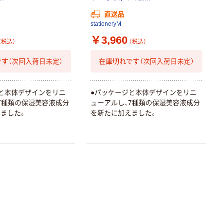
直送品
stationeryM
本気プライス
￥3,960
ティッシュペー
（税込）
（税込）
パー ボックス
150組 5箱入 ア
す（次回入荷日未定）
在庫切れです（次回入荷日未定）
スクル スマート
￥328~
（税込）
コンパクト ビ
ビッド PEFC認
と本体デザインをリニ
●パッケージと本体デザインをリニ
証
本気プライス
7種類の保湿美容液成分
ューアルし、7種類の保湿美容液成分
ペーパータオル
ました。
を新たに加えました。
中判 再生紙
100％ 200枚
FSC認証 シング
￥149~
（税込）
ル 大王製紙共同
企画 オリジナル