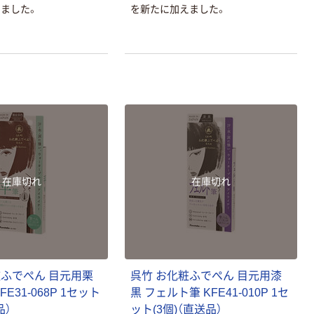
ました。
を新たに加えました。
本気プライス
オリジナル
アスクル トイ
コピー用紙 ア
レのおそうじシ
スクル マルチ
ート 大王製紙
ペーパー スーパ
共同企画 トイ
ーホワイト+
￥330~
￥149~
（税込）
（税込）
レクリーナー
トイレシート
オリジナル
本気プライス
オリジナル
【ガムテープ】ア
アスクル プラス
スクル 現場のチ
チックグローブ
在庫切れ
在庫切れ
カラ 厚さ
粉なし（パウダ
0.22mm 布テー
ーフリー）
￥145~
￥398~
（税込）
（税込）
プ
本気プライス
アスクル クリア
粧ふでぺん 目元用栗
呉竹 お化粧ふでぺん 目元用漆
ーホルダー A4
スタンダード
FE31-068P 1セット
黒 フェルト筆 KFE41-010P 1セ
品）
ット(3個)（直送品）
￥126~
（税込）