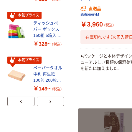
直送品
stationeryM
本気プライス
本気プライス
￥3,960
ティッシュペー
トイレットペー
（税込）
パー ボックス
パー シングル
150組 5箱入 ア
120ｍ 再生紙
在庫切れです（次回入荷日
スクル スマート
100% 6ロール
￥328~
￥470~
（税込）
（税込）
コンパクト ビ
リサイクル100
ビッド PEFC認
芯あり FSC認
●パッケージと本体デザイ
証
証
本気プライス
期間限定価格
ューアルし、7種類の保湿美
ペーパータオル
アスクル プラ
を新たに加えました。
中判 再生紙
スチックグロー
100％ 200枚
ブ 薄手 粉な
FSC認証 シング
し（パウダーフ
￥149~
￥298~
（税込）
（税込）
ル 大王製紙共同
リー）
企画 オリジナル