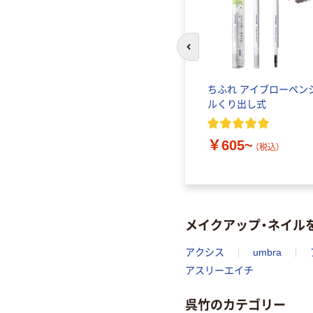
前のスライドへ
ジュ カ
ヒロインメイク ロング
ちふれ アイブローペン
ラー ア
＆カールマスカラ アド
ルくり出し式
バンストフィルム 6g
伊勢半
￥605~
（税込）
）
￥1,320~
（税込）
メイクアップ・ネイル
アクシス
umbra
アスリーエイチ
呉竹のカテゴリー