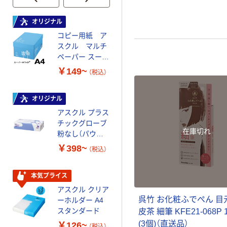
オリジナル
オリジナル
コピー用紙 ア
コピー用紙 マ
スクル マルチ
ルチペーパー
ペーパー スーパ
スーパーエコノ
ーホワイト+
ミー+
￥149~
￥149~
（税込）
（税込）
オリジナル
本気プライス
アスクル プラス
トイレットペー
チックグローブ
パー ダブル60
在庫切れ
粉なし（パウダ
ｍ 再生紙
ーフリー）
100% 6ロール
￥398~
￥460~
（税込）
（税込）
リサイクル100
芯あり FSC認
証
本気プライス
本気プライス
アスクル クリア
アスクル 耳にや
呉竹 お化粧ふでぺん 目
ーホルダー A4
さしい やわらか
スタンダード
いマスク
皮茶 細筆 KFE21-068P
(3個)（直送品）
￥126~
￥458~
（税込）
（税込）