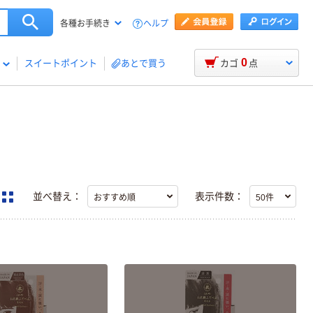
ヘルプ
各種お手続き
0
スイートポイント
あとで買う
カゴ
点
並べ替え：
表示件数：