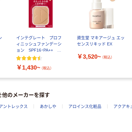
シ
インテグレート プロフ
資生堂 マキアージュ エッ
ィニッシュファンデーシ
センスリキッド EX
ョン SPF16・PA++
￥3,520~
10g 資生堂
（税込）
￥1,430~
（税込）
を他のメーカーを探す
アントレックス
あかしや
アロインス化粧品
アクアキ