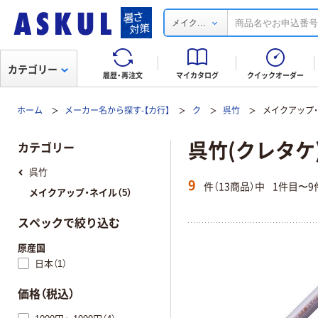
...
メイク
カテゴリー
履歴・再注文
マイカタログ
クイックオーダー
ホーム
メーカー名から探す-【カ行】
ク
呉竹
メイクアップ
呉竹(クレタケ
カテゴリー
呉竹
9
件（13商品）中
1件目〜9
メイクアップ・ネイル（5）
スペックで絞り込む
原産国
日本（1）
価格（税込）