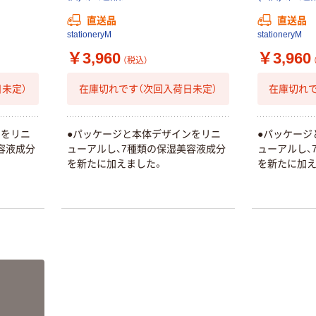
ナルティッシュ
￥140~
（税込）
直送品
直送品
PEFC認証
stationeryM
stationeryM
オリジナル
人気商品
￥3,960
￥3,960
【アスクル限定】
（税込）
サントリー 天然
ファーストレイ
水 ミネラルウォ
ト ニトリルグ
未定）
在庫切れです（次回入荷日未定）
在庫切れで
ーター ペットボ
ローブ ブル
￥698~
（税込）
トル
ー 粉なし（パ
￥686~
（税込）
ウダーフリー）
ンをリニ
●パッケージと本体デザインをリニ
●パッケージ
オリジナル
容液成分
ューアルし、7種類の保湿美容液成分
ューアルし、
本気プライス
アスクル 検査用
を新たに加えました。
を新たに加え
ファーストレイ
ディスポパンツ
ト ホワイト紙コ
￥96~
（税込）
ップ
￥374~
（税込）