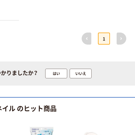
前へ
次へ
1
つかりましたか？
はい
いいえ
ネイル のヒット商品