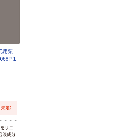
元用栗
68P 1
未定）
ンをリニ
容液成分