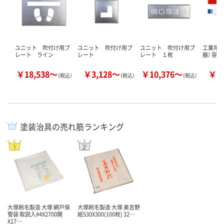
ユニット 吹付け用プ
ユニット 吹付け用プ
ユニット 吹付け用プ
工業用塗
レート ライン
レート
レート １枚
器） 容
￥18,538～
￥3,128～
￥10,376～
￥2
（税込）
（税込）
（税込）
塗装治具の売れ筋ランキング
大塚刷毛製造 大塚 網戸保
大塚刷毛製造 大塚 美吉野
管袋 取説入#4X2700開
紙530X300(100枚) 32…
X17…