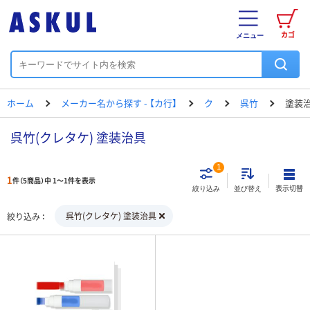
カゴ
メニュー
ホーム
メーカー名から探す - 【カ行】
ク
呉竹
塗装
呉竹(クレタケ) 塗装治具
1
1
件（5商品）中 1～1件を表示
表示切替
絞り込み
並び替え
呉竹(クレタケ) 塗装治具
絞り込み