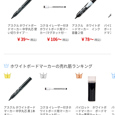
アスクル ホワイトボー
コクヨ イレーザー付き
アスクル ホワイトボ
パイロ
ドマーカー 中字丸芯 使
ホワイトボード用マー
ードマーカー インク
ボード
い切りタイプ …
カー（マグネット付…
容量２倍
ドマスタ
￥39～
￥106～
￥78～
￥
（税込）
（税込）
（税込）
ホワイトボードマーカーの売れ筋ランキング
アスクル ホワイトボード
コクヨ イレーザー付きホ
パイロット ホワイトボ
パ
マーカー 中字丸芯 黒 1本
ワイトボード用マーカー
ードマーカー ボードマ
ー
オリ…
マグネット付 …
スター専用カート…
ス